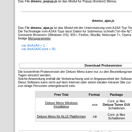
Das File
dmenu_popup.js
ist das Modul fur Popup (Kontext) Menus.
dmenu_ajax.js
Das File
dmenu_ajax.js
ist das Modul mit der Unterstutzung vom AJAX-Typ-Te
Die Technologie vom AJAX-Typs lasst Daten fur Submenus schnell ("on-the-fly"
Gestutzte Browsers (Windows OS): IE5+, Firefox, Mozilla, Netscape 7+, Opera 
Notige
Menuparameter
:
var dmAJAX = 1;
var dmAJAXCount = 30;
Download Probeversion
Die kostenfreie Probeversion der Deluxe Menu kann nur zu den Beurteilungzw
Tagen einsetzt werden.
Solсhe Anwendung enthält die Vorbetrachtung und or Angepasstheit der Softwar
Diese Software kann nicht auf dem Internet oder einem lokalen Intranet Site z
von einige Personen untergebracht sein.
Free Trial
Format
Package
Core .js files
Deluxe Menu Windows
.exe
Deluxe Tuner GUI
Installateur
Schablonen
Core .js files
Deluxe Menu für ALLE Plattformen
.zip
Schablonen