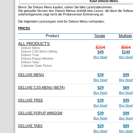
Kauf Deluxe Menu
Bevor Sie Deluxe Menu kaufen, sehen Sie bitte Lizenzabkommen.
Die gekaufte Version des Deluxe Menus enthält eine Lizenz, die lässt die Softw
unterbringenund zeigt nicht die Probeversion Erinnerung an.
Die folgenden Lizenztypen sind für Deluxe Menu vorhanden:
PRICES
Product
Single
Multiple
ALL PRODUCTS
$204
$564
Deluxe Menu
Deluxe CSS Menu (Beta)
$49
$149
Deluxe Tree
Buy Now!
Buy Now!
Deluxe Popup Window
Deluxe Tabs
Calendar Date Picker
DELUXE MENU
$39
$99
Buy Now!
Buy Now!
DELUXE CSS MENU (BETA)
$29
$89
Buy Now!
Buy Now!
DELUXE TREE
$39
$99
Buy Now!
Buy Now!
DELUXE POPUP WINDOW
$39
$99
Buy Now!
Buy Now!
DELUXE TABS
$29
$89
Buy Now!
Buy Now!