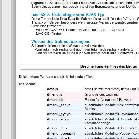
gegründete Struktur (framesets) benutzen. Ausserdem, ist es nicht notw
Seiten einzusetzen - nur bezeichne einige Extraparameter des Menüs.
neu! v2.0. Technologie vom AJAX-Typ
Diese Technologie lässt Data für Submenüs schnell ("on-the-fly") vom 
Traffic vom Server, besonders wenn grosse Menüs verwendet werden.
Gestützte Browsers:
Windows OS: IE5+, Firefox, Mozilla, Netscape 7+, Opera 8+
MAC OS: Firefox
Weisen des Submenüszeigens
Submenüs könnenn in 4 Weisen gezeigt werden:
-Von links nach rechts und auch von links nach rechts + aufwärts.
-Von rechts nach links und auch von rechts nach links + aufwärts (z.
Beschreibung der Files des Menus
Deluxe Menu Package enthalt die folgenden Files:
des Menus
data.js
data File mit Parameter, Items und St
dmenu.js
Grundfile des Engines
dmenu4.js
Engine fur Netscape 4 Browser
dmenu_add.js
zusatzliches Modul fur die schwimm
Menus
dmenu_dyn.js
zusatzliches Modul mit Javascript A
dmenu_key.js
zusatzliches Modul mit der Unterstu
Tastenanschlage
dmenu_cf.js
zusatzliches Modul mit der cross-f
dmenu_popup.js
zusatzliches Modul fur Popup- (Kon
dmenu_ajax.js
zusatzliches Modul mit der Unters