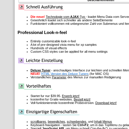
Beschaffenheiten
Die neue!
Technologie vom
AJAX
-Typ
- loadet Menu Data vom Serve
Gewohnlich loadet sich schneller als andere SeiteElemente
Funktioniert vollkommen mit unbegrenzter Zahl von Submenus und It
Professional Look-n-feel
Entirely customizable look-n-feel
A lot of pre-designed vista menu for xp samples
Hundreds of visual effects
Custom CSS styles can be applied for all menu settings
Deluxe Tuner
- anschauliges Interface zur leichten und schnellen M
NEUE!
HTML Version des Deluxe Tuners
(for MAC OS)
Verstandliches
Parameter
des Menus zur manuellen Redigierung
Startet fur nur $39.95.
Erwerb jetzt!
kostenfrei fur Gratis-websites.
Bestell jetzt!
Voll-funktionierende kostenfreie Probeversion.
Download jetzt!
scrollbares
,
bewegliches
,
schwebendes
, und
Inhalt Menus
Keyboard-Navigation - tasten Sie
Ctrl+F2
, um in das TopMenu zu gel
Speziell
JavaScript API
, um Menu schnell
("on-the-fly")
zu verandern, 