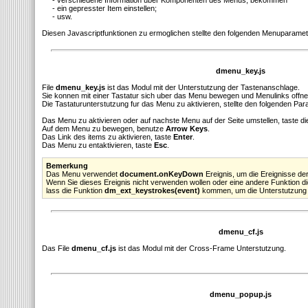
- verschiedene Information uber Komponenten des Menus; bekommen
- ein gepresster Item einstellen;
- usw.
Diesen Javascriptfunktionen zu ermoglichen stellte den folgenden Menuparamete
dmenu_key.js
File
dmenu_key.js
ist das Modul mit der Unterstutzung der Tastenanschlage.
Sie konnen mit einer Tastatur sich uber das Menu bewegen und Menulinks offne
Die Tastaturunterstutzung fur das Menu zu aktivieren, stellte den folgenden Par
Das Menu zu aktivieren oder auf nachste Menu auf der Seite umstellen, taste d
Auf dem Menu zu bewegen, benutze
Arrow Keys
.
Das Link des items zu aktivieren, taste
Enter
.
Das Menu zu entaktivieren, taste
Esc
.
Bemerkung
Das Menu verwendet
document.onKeyDown
Ereignis, um die Ereignisse de
Wenn Sie dieses Ereignis nicht verwenden wollen oder eine andere Funktion d
lass die Funktion
dm_ext_keystrokes(event)
kommen, um die Unterstutzung d
dmenu_cf.js
Das File
dmenu_cf.js
ist das Modul mit der Cross-Frame Unterstutzung.
dmenu_popup.js