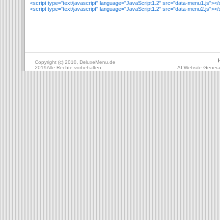
<script type="text/javascript" language="JavaScript1.2" src="data-menu1.js"></
<script type="text/javascript" language="JavaScript1.2" src="data-menu2.js"></
Copyright (c) 2010, DeluxeMenu.de
2019Alle Rechte vorbehalten.
AI Website Genera