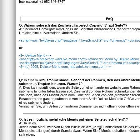
International: +1 952 646-5747
FAQ
Q:
Warum sehe ich das Zeichen „Incorrect Copyright“ auf Seite?
?
A: "Incorrect Copyright" mittel, dass die Schriftart erforderliche Urheberrechtep
Um dies bitte zu vermeiden, ändern Sie:
<script type="text/javascript" language="JavaScript1.2" src="dmenu.js"></scrip
to:
<!-- Deluxe Menu -->
<noscript><a href="http://deluxe-menu.com">Javascript Menu by Deluxe-Menu
<script type="text/javascript" language="JavaScript1.2" src="dmenu.js"></scrip
<!-- (c) 2005, Deluxe-Menu.com, http://deluxe-menu.com -->
Q:
In einem Kreuzrahmenmodus ändert der Rahmen, den das obere Menu 
submenus Tropfen hinunter. Warum?
?
A: Dies kann stattfinden, wenn die Seite von einem anderen website zum Rahm
submenu hinunter fallen lassen soll. Dies wird von den Ruheeinschränkungen 
erlauben, dass das Modifizieren vom Code der Seiten von den „fremden“ Stelle
Besuchern den ganzen submenus von Ihrem Stelle Deluxe Menü die Größe vom
eines submenu ändert.
Versuchen Sie, um Seiten von anderen Domanen zu nicht offnen, oder offen sie 
Q:
Ist es möglich, mehrfache Menüs auf einer Seite zu schaffen?
?
A: Ja ist es.
Jedes neue Menü wird von Rufen initialisiert
dm_init()
Funktionieren Sie das ist 
Menuseinstellungen) durch Standardwert. Wenn Sie 2 Menüs schaffen müssen, 
schreiben: