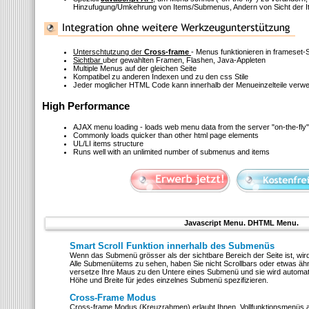
Hinzufugung/Umkehrung von Items/Submenus, Andern von Sicht der I
Unterschtutzung der
Cross-frame
- Menus funktionieren in frameset-
Sichtbar
uber gewahlten Framen, Flashen, Java-Appleten
Multiple Menus auf der gleichen Seite
Kompatibel zu anderen Indexen und zu den css Stile
Jeder moglicher HTML Code kann innerhalb der Menueinzelteile verw
High Performance
AJAX menu loading - loads web menu data from the server "on-the-fly"
Commonly loads quicker than other html page elements
UL/LI items structure
Runs well with an unlimited number of submenus and items
Javascript Menu. DHTML Menu.
Smart Scroll Funktion innerhalb des Submenüs
Wenn das Submenü grösser als der sichtbare Bereich der Seite ist, wi
Alle Submenüitems zu sehen, haben Sie nicht Scrollbars oder etwas äh
versetze Ihre Maus zu den Untere eines Submenü und sie wird automat
Höhe und Breite für jedes einzelnes Submenü spezifizieren.
Cross-Frame Modus
Cross-frame Modus (Kreuzrahmen) erlaubt Ihnen, Vollfunktionsmenüs a