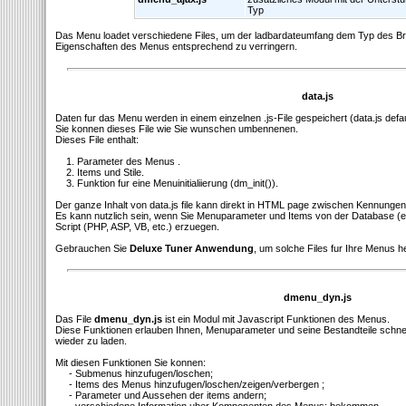
Typ
Das Menu loadet verschiedene Files, um der ladbardateumfang dem Typ des B
Eigenschaften des Menus entsprechend zu verringern.
data.js
Daten fur das Menu werden in einem einzelnen .js-File gespeichert (data.js defa
Sie konnen dieses File wie Sie wunschen umbennenen.
Dieses File enthalt:
1. Parameter des Menus .
2. Items und Stile.
3. Funktion fur eine Menuinitialiierung (dm_init()).
Der ganze Inhalt von data.js file kann direkt in HTML page zwischen Kennungen
Es kann nutzlich sein, wenn Sie Menuparameter und Items von der Database (
Script (PHP, ASP, VB, etc.) erzuegen.
Gebrauchen Sie
Deluxe Tuner Anwendung
, um solche Files fur Ihre Menus h
dmenu_dyn.js
Das File
dmenu_dyn.js
ist ein Modul mit Javascript Funktionen des Menus.
Diese Funktionen erlauben Ihnen, Menuparameter und seine Bestandteile schnell 
wieder zu laden.
Mit diesen Funktionen Sie konnen:
- Submenus hinzufugen/loschen;
- Items des Menus hinzufugen/loschen/zeigen/verbergen ;
- Parameter und Aussehen der items andern;