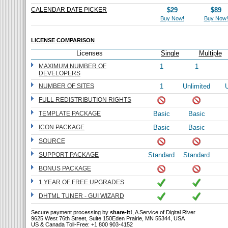
CALENDAR DATE PICKER
$29
$89
Buy Now!
Buy Now!
LICENSE COMPARISON
Licenses
Single
Multiple
MAXIMUM NUMBER OF
1
1
DEVELOPERS
NUMBER OF SITES
1
Unlimited
U
FULL REDISTRIBUTION RIGHTS
TEMPLATE PACKAGE
Basic
Basic
ICON PACKAGE
Basic
Basic
SOURCE
SUPPORT PACKAGE
Standard
Standard
BONUS PACKAGE
1 YEAR OF FREE UPGRADES
DHTML TUNER - GUI WIZARD
Secure payment processing by
share-it!
, A Service of Digital River
9625 West 76th Street, Suite 150Eden Prairie, MN 55344, USA
US & Canada Toll-Free: +1 800 903-4152