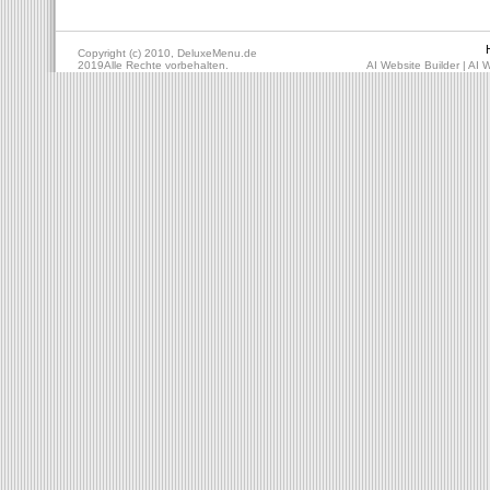
Copyright (c) 2010, DeluxeMenu.de
2019Alle Rechte vorbehalten.
AI Website Builder
|
AI W