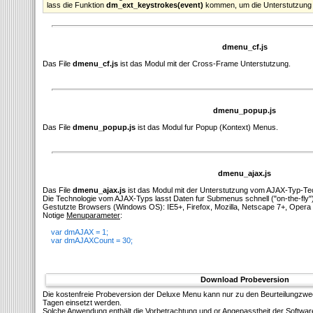
lass die Funktion
dm_ext_keystrokes(event)
kommen, um die Unterstutzung d
dmenu_cf.js
Das File
dmenu_cf.js
ist das Modul mit der Cross-Frame Unterstutzung.
dmenu_popup.js
Das File
dmenu_popup.js
ist das Modul fur Popup (Kontext) Menus.
dmenu_ajax.js
Das File
dmenu_ajax.js
ist das Modul mit der Unterstutzung vom AJAX-Typ-Te
Die Technologie vom AJAX-Typs lasst Daten fur Submenus schnell ("on-the-fly"
Gestutzte Browsers (Windows OS): IE5+, Firefox, Mozilla, Netscape 7+, Opera 
Notige
Menuparameter
:
var dmAJAX = 1;
var dmAJAXCount = 30;
Download Probeversion
Die kostenfreie Probeversion der Deluxe Menu kann nur zu den Beurteilungzw
Tagen einsetzt werden.
Solсhe Anwendung enthält die Vorbetrachtung und or Angepasstheit der Softwar