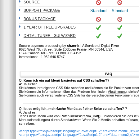
SOURCE
SUPPORT PACKAGE
Standard
Standard
BONUS PACKAGE
1 YEAR OF FREE UPGRADES
DHTML TUNER - GUI WIZARD
Secure payment processing by
share-it!
, A Service of Digital River
9625 West 76th Street, Suite 150Eden Prairie, MN 55344, USA
US & Canada Toll-Free: +1 800 903-4152
International: +1 952 646-5747
FAQ
Q:
Kann ich ein auf Menü basiertes auf CSS schaffen?
?
A: Ja sicher.
Sie können Ihre eigenen CSS Stile schaffen und können sie für Punkte von ein
Sie können die Informationen über das Problem hier finden:
Abstimmung
, siehe 
Sie können auch verschiedene CSS Stile für die verschiedenen Funktionen repa
Q:
Ist es möglich, mehrfache Menüs auf einer Seite zu schaffen?
?
A: Ja ist es.
Jedes neue Menü wird von Rufen initialisiert
dm_init()
Funktionieren Sie das ist 
Menuseinstellungen) durch Standardwert. Wenn Sie 2 Menüs schaffen müssen, 
schreiben:
<script type="text/javascript" language="JavaScript1.2" src="data-menu1.js"></
<script type="text/javascript" language="JavaScript1.2" src="data-menu2.js"></