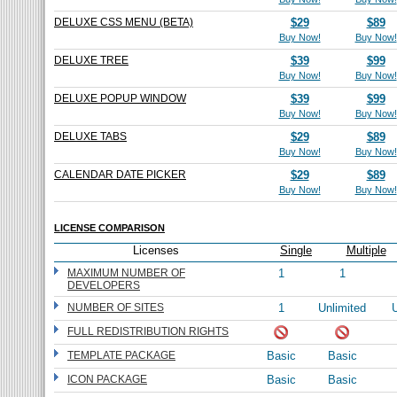
DELUXE CSS MENU (BETA)
$29
$89
Buy Now!
Buy Now!
DELUXE TREE
$39
$99
Buy Now!
Buy Now!
DELUXE POPUP WINDOW
$39
$99
Buy Now!
Buy Now!
DELUXE TABS
$29
$89
Buy Now!
Buy Now!
CALENDAR DATE PICKER
$29
$89
Buy Now!
Buy Now!
LICENSE COMPARISON
Licenses
Single
Multiple
MAXIMUM NUMBER OF
1
1
DEVELOPERS
NUMBER OF SITES
1
Unlimited
U
FULL REDISTRIBUTION RIGHTS
TEMPLATE PACKAGE
Basic
Basic
ICON PACKAGE
Basic
Basic