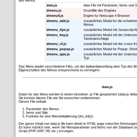
des Menus
data.js
data File mit Parameter, Items und St
dmenu.js
Grundfile des Engines
dmenu4.js
Engine fur Netscape 4 Browser
dmenu_add.js
zusatzliches Modul fur die schwimm
Menus
dmenu_dyn.js
zusatzliches Modul mit Javascript A
dmenu_key.js
zusatzliches Modul mit der Unterstu
Tastenanschlage
dmenu_cf.js
zusatzliches Modul mit der cross-f
dmenu_popup.js
zusatzliches Modul fur Popup- (Kon
dmenu_ajax.js
zusatzliches Modul mit der Unters
Typ
Das Menu loadet verschiedene Files, um der ladbardateumfang dem Typ des B
Eigenschaften des Menus entsprechend zu verringern.
data.js
Daten fur das Menu werden in einem einzelnen .js-File gespeichert (data.js defa
Sie konnen dieses File wie Sie wunschen umbennenen.
Dieses File enthalt:
1. Parameter des Menus .
2. Items und Stile.
3. Funktion fur eine Menuinitialiierung (dm_init()).
Der ganze Inhalt von data.js file kann direkt in HTML page zwischen Kennungen
Es kann nutzlich sein, wenn Sie Menuparameter und Items von der Database (
Script (PHP, ASP, VB, etc.) erzuegen.