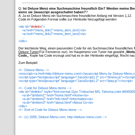
Q:
Ist Deluxe Menü eine Suchmaschine freundlich Ein? Werden meine B
wenn sie Javascript ausgeschaltet haben?
?
A: Ja ist Deluxe Menü ein Suchmaschine freundlicher Anfang mit Version 1,12.
Code im Folgenden Format sollte zur Htmlseite hinzugefügt werden:
<div id="
dmlinks
">
<a href="menu_link1">menu_item_text1</a>
<a href="menu_link2">menu_item_text2</a>
...
</div>
Der leichteste Weg, einen passenden Code für ein Suchmaschine freundliches 
Deluxe Tuner
(Für Fensteros nur). Im Hauptmenü von Tuner hat gewählt „
Werkz
Code
„, Kopie hat Code erzeugt und hat es in der Htmlseite eingefügt, Recht n
Zum Beispiel:
<!-- Deluxe Menu -->
<noscript><a href=http://deluxe-menu.com/>Javascript Menu by Deluxe-Menu.
<script type="text/javascript" language="JavaScript1.2" src="dmenu.js"></scrip
<script type="text/javascript" language="JavaScript1.2" src="data.js"></script>
<!-- Code for Deluxe Menu Items -->
<div id="dmlinks" style="font:normal 11px Trebuchet MS, Tahoma;color:#000000
<a id="dmItem1" href="home.html">Home</a>
<a id="dmItem2" href="info.html">Information</a>
<a id="dmItem3" href="about.html">About Us</a>
</div>
<!-- End of Code for Deluxe Menu Items -->
<!-- (c) 2005, Deluxe-Menu.com, http://deluxe-menu.com -->