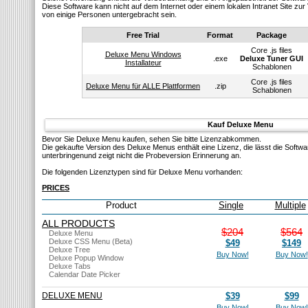
Diese Software kann nicht auf dem Internet oder einem lokalen Intranet Site z
von einige Personen untergebracht sein.
Free Trial
Format
Package
Core .js files
Deluxe Menu Windows
.exe
Deluxe Tuner GUI
Installateur
Schablonen
Core .js files
Deluxe Menu für ALLE Plattformen
.zip
Schablonen
Kauf Deluxe Menu
Bevor Sie Deluxe Menu kaufen, sehen Sie bitte Lizenzabkommen.
Die gekaufte Version des Deluxe Menus enthält eine Lizenz, die lässt die Softw
unterbringenund zeigt nicht die Probeversion Erinnerung an.
Die folgenden Lizenztypen sind für Deluxe Menu vorhanden:
PRICES
Product
Single
Multiple
ALL PRODUCTS
$204
$564
Deluxe Menu
Deluxe CSS Menu (Beta)
$49
$149
Deluxe Tree
Buy Now!
Buy Now!
Deluxe Popup Window
Deluxe Tabs
Calendar Date Picker
DELUXE MENU
$39
$99
Buy Now!
Buy Now!