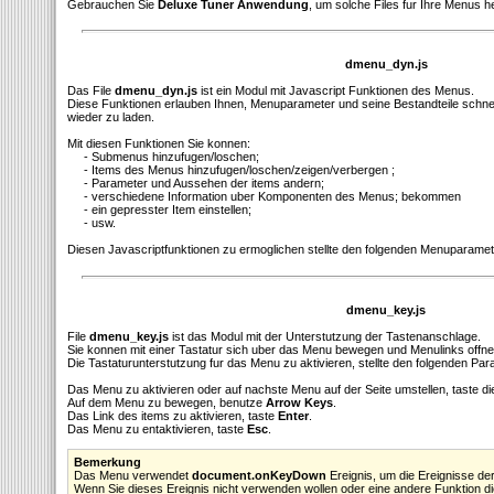
Gebrauchen Sie
Deluxe Tuner Anwendung
, um solche Files fur Ihre Menus h
dmenu_dyn.js
Das File
dmenu_dyn.js
ist ein Modul mit Javascript Funktionen des Menus.
Diese Funktionen erlauben Ihnen, Menuparameter und seine Bestandteile schnell 
wieder zu laden.
Mit diesen Funktionen Sie konnen:
- Submenus hinzufugen/loschen;
- Items des Menus hinzufugen/loschen/zeigen/verbergen ;
- Parameter und Aussehen der items andern;
- verschiedene Information uber Komponenten des Menus; bekommen
- ein gepresster Item einstellen;
- usw.
Diesen Javascriptfunktionen zu ermoglichen stellte den folgenden Menuparamete
dmenu_key.js
File
dmenu_key.js
ist das Modul mit der Unterstutzung der Tastenanschlage.
Sie konnen mit einer Tastatur sich uber das Menu bewegen und Menulinks offne
Die Tastaturunterstutzung fur das Menu zu aktivieren, stellte den folgenden Par
Das Menu zu aktivieren oder auf nachste Menu auf der Seite umstellen, taste d
Auf dem Menu zu bewegen, benutze
Arrow Keys
.
Das Link des items zu aktivieren, taste
Enter
.
Das Menu zu entaktivieren, taste
Esc
.
Bemerkung
Das Menu verwendet
document.onKeyDown
Ereignis, um die Ereignisse de
Wenn Sie dieses Ereignis nicht verwenden wollen oder eine andere Funktion d