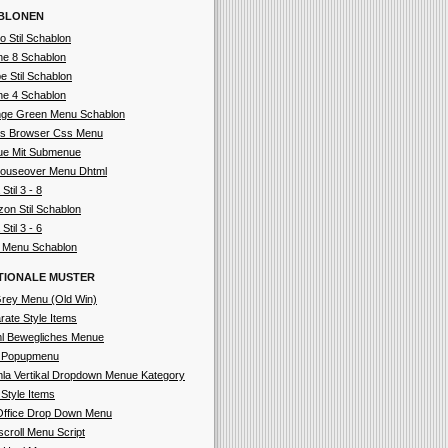
BLONEN
o Stil Schablon
ne 8 Schablon
e Stil Schablon
ne 4 Schablon
ge Green Menu Schablon
s Browser Css Menu
e Mit Submenue
useover Menu Dhtml
 Stil 3 - 8
on Stil Schablon
 Stil 3 - 6
t Menu Schablon
TIONALE MUSTER
rey Menu (Old Win)
rate Style Items
l Bewegliches Menue
 Popupmenu
la Vertikal Dropdown Menue Kategory
 Style Items
ffice Drop Down Menu
scroll Menu Script