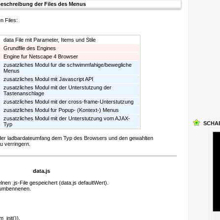
eschreibung der Files des Menus
n Files:
data File mit Parameter, Items und Stile
Grundfile des Engines
Engine fur Netscape 4 Browser
zusatzliches Modul fur die schwimmfahige/bewegliche
Menus
zusatzliches Modul mit Javascript API
zusatzliches Modul mit der Unterstutzung der
Tastenanschlage
zusatzliches Modul mit der cross-frame-Unterstutzung
zusatzliches Modul fur Popup- (Kontext-) Menus
zusatzliches Modul mit der Unterstutzung vom AJAX-
SCHA
Typ
 der ladbardateumfang dem Typ des Browsers und den gewahlten
 verringern.
data.js
en .js-File gespeichert (data.js defaultWert).
 umbennenen.
_init()).