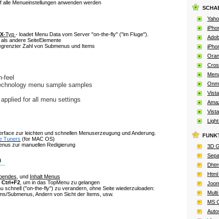
 alle Menueinstellungen anwenden werden
SCHA
Yaho
iPho
X
-Typ
- loadet Menu Data vom Server
"on-the-fly" ("im Fluge")
.
Adob
 als andere SeiteElemente
begrenzter Zahl von Submenus und Items
iPho
Oran
Cros
Menu
n-feel
Onmo
 technology menu sample samples
Vista
pplied for all menu settings
Amaz
Vista
Ligh
terface zur leichten und schnellen Menuserzeugung und Anderung.
FUNK
e Tuners
(for MAC OS)
nus zur manuellen Redigierung
3D G
Sepa
Dhtm
Html
bendes
, und
Inhalt Menus
e
Ctrl+F2
, um in das TopMenu zu gelangen
Joom
u schnell
("on-the-fly")
zu verandern, ohne Seite wiederzuloaden:
Multi
s/Submenus, Andern von Sicht der Items, usw.
MS O
Auto