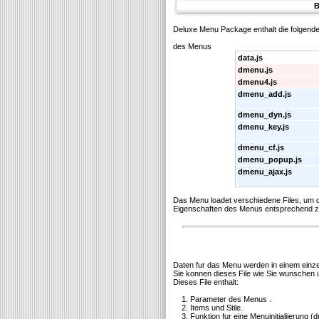
B
Deluxe Menu Package enthalt die folgende
des Menus
data.js
dmenu.js
dmenu4.js
dmenu_add.js
dmenu_dyn.js
dmenu_key.js
dmenu_cf.js
dmenu_popup.js
dmenu_ajax.js
Das Menu loadet verschiedene Files, um
Eigenschaften des Menus entsprechend zu
Daten fur das Menu werden in einem einzeln
Sie konnen dieses File wie Sie wunschen
Dieses File enthalt:
1. Parameter des Menus .
2. Items und Stile.
3. Funktion fur eine Menuinitialiierung (dm