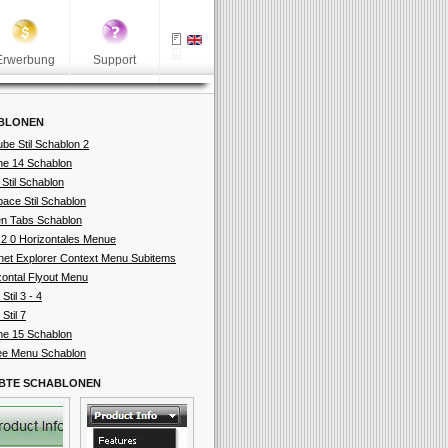
Erwerbung
Support
BLONEN
ube Stil Schablon 2
ne 14 Schablon
 Stil Schablon
ace Stil Schablon
n Tabs Schablon
2 0 Horizontales Menue
rnet Explorer Context Menu Subitems
zontal Flyout Menu
 Stil 3 - 4
 Stil 7
ne 15 Schablon
ee Menu Schablon
EBTE SCHABLONEN