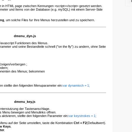
rekt in HTML page zwischen Kennungen <script></script> gesetzt werden.
ameter und Items von der Database (e.g. mySQL) mit einem Server-Side
ung
, um solche Files fur Ihre Menus herzustellen und zu speichern.
dmenu_dyn.js
 Javascript Funktionen des Menus.
meter und seine Bestandteile schnell ("on the fly") zu andern, ohne Seite
zeigen/verbergen ;
ndern;
onenten des Menus; bekommen
en stellte den folgenden Menuparameter ein:
var dynamisch = 1;
dmenu_key.js
Unterstutzung der Tastenanschlage.
das Menu bewegen und Menulinks offnen.
aktivieren, stellte den folgenden Parameter ein:
var keystrokes = 1;
enu auf der Seite umstellen, taste die Kombination
Ctrl + F2
(Defaultwert).
w Keys
.
ter
.