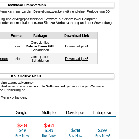
Download Probeversion
 Menu kann nur zu den Beurteilungzwecken während einer Periode von 30
ung und or Angepasstheit der Software auf einem lokal Computer.
t oder einem lokalen Intranet Site zur Vorbetrachtung und oder Anwendung
Format
Package
Download Link
Core .js files
.exe
Deluxe Tuner GUI
Download jetzt!
Schablonen
Core .js files
ormen
.zip
Download jetzt!
Schablonen
Kauf Deluxe Menu
 bitte Lizenzabkommen.
hält eine Lizenz, die lässt die Software auf gemeinnütziger Webseiten
ion Erinnerung an.
e Menu vorhanden:
Single
Multiple
Developer
Enterprise
$204
$564
$49
$149
$249
$399
Buy Now!
Buy Now!
Buy Now!
Buy Now!