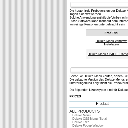
Die kostenfreie Probeversion der Deluxe
Tagen einsetzt werden.
Solсhe Anwendung enthält die Vorbetracht
Diese Software kann nicht auf dem Interne
von einige Personen untergebracht sein.
Free Trial
Deluxe Menu Windows
Installateur
Deluxe Menu für ALLE Plattf
Bevor Sie Deluxe Menu kaufen, sehen Sie
Die gekaufte Version des Deluxe Menus ent
unterbringenund zeigt nicht die Probevers
Die folgenden Lizenztypen sind für Delux
PRICES
Product
ALL PRODUCTS
Deluxe Menu
Deluxe CSS Menu (Beta)
Deluxe Tree
Deluxe Popup Window