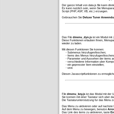
Der ganze Inhalt von data.js file kann di
Es kann nutzlich sein, wenn Sie Menupar
Script (PHP, ASP, VB, etc.) erzuegen.
Gebrauchen Sie
Deluxe Tuner Anwend
Das File
dmenu_dyn.js
ist ein Modul mit
Diese Funktionen erlauben Ihnen, Menupara
wieder zu laden.
Mit diesen Funktionen Sie konnen:
- Submenus hinzufugen/loschen;
- Items des Menus hinzufugen/loschen/
- Parameter und Aussehen der items a
- verschiedene Information uber Komp
- ein gepresster Item einstellen;
- usw.
Diesen Javascriptfunktionen zu ermoglich
File
dmenu_key.js
ist das Modul mit der 
Sie konnen mit einer Tastatur sich uber 
Die Tastaturunterstutzung fur das Menu zu 
Das Menu zu aktivieren oder auf nachste M
Auf dem Menu zu bewegen, benutze
Arro
Das Link des items zu aktivieren, taste
En