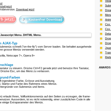
Vist
zt!
Subm
stell jetzt!
 Probeversion.
Download jetzt!
Drea
Menu
Anim
Css
Css
Delu
Javascript Menu. DHTML Menu.
Drop
om AJAX-Typ
Drop
Submenüs schnell ("on-the-fly") vom Server loaden. Sie behaltet ausgehende
Jque
wenn grosse Menüs verwendet werden.
Tran
illa, Netscape 7+, Opera 8+
Right
anschlage
AWARDS
astatur zu steuern. Drücke Ctrl+F2 gerade jetzt und benutze Ihre Tastatur,
. Drücke Esc, um das Menü zu verlassen.
rgrund-Farben
t irgendeiner Farbe, Grösse und Ausstattung.
il, Stärke und Farbe des Rahmens eines Menüs.
intergründe von Submenüs und Items.
erlaubt Ihnen, Vollfunktionsmenüs auf den Seiten zu erzeugen, die frame-
enutzen. Ausserdem, ist es nicht notwendig, einer zusätzlichen Code in alle
ne einige Extraparameter des Menüs.