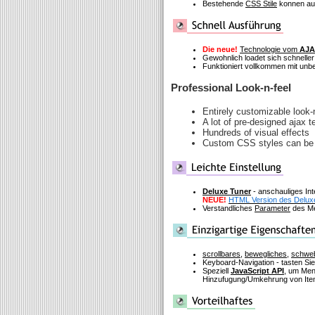
Bestehende
CSS Stile
konnen auf
Die neue!
Technologie vom
AJA
Gewohnlich loadet sich schneller
Funktioniert vollkommen mit un
Professional Look-n-feel
Entirely customizable look-
A lot of pre-designed ajax
Hundreds of visual effects
Custom CSS styles can be a
Deluxe Tuner
- anschauliges In
NEUE!
HTML Version des Delux
Verstandliches
Parameter
des Me
scrollbares
,
bewegliches
,
schwe
Keyboard-Navigation - tasten Si
Speziell
JavaScript API
, um Men
Hinzufugung/Umkehrung von Item