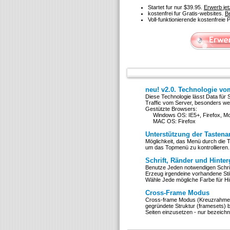
Startet fur nur $39.95.
Erwerb jet
kostenfrei fur Gratis-websites.
Be
Voll-funktionierende kostenfreie
neu! v2.0. Technologie v
Diese Technologie lässt Data für 
Traffic vom Server, besonders 
Gestützte Browsers:
Windows OS: IE5+, Firefox, Moz
MAC OS: Firefox
Unterstützung der Tasten
Möglichkeit, das Menü durch die T
um das Topmenü zu kontrollieren
Schrift, Ränder und Hinte
Benutze Jeden notwendigen Schrif
Erzeug irgendeine vorhandene St
Wähle Jede mögliche Farbe für H
Cross-Frame Modus
Cross-frame Modus (Kreuzrahmen) 
gegründete Struktur (framesets) b
Seiten einzusetzen - nur bezeich