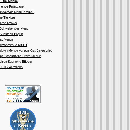
a Html Menue
enue Frontpage
mweaver Menu In Wbb2
e Taskbar
ated Arrows
 Schwebendes Menu
 Submenu Popup
ex Menue
downmenue Mit Gif
down Menue Vorlage Css Javascript
ry Dynamische Breite Menue
sition Submenu Effects
-Click Activation