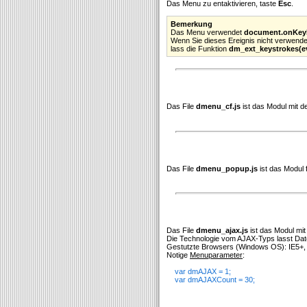
Das Menu zu entaktivieren, taste
Esc
.
Bemerkung
Das Menu verwendet
document.onKe
Wenn Sie dieses Ereignis nicht verwende
lass die Funktion
dm_ext_keystrokes(e
Das File
dmenu_cf.js
ist das Modul mit 
Das File
dmenu_popup.js
ist das Modul 
Das File
dmenu_ajax.js
ist das Modul mi
Die Technologie vom AJAX-Typs lasst Date
Gestutzte Browsers (Windows OS): IE5+, F
Notige
Menuparameter
:
var dmAJAX = 1;
var dmAJAXCount = 30;