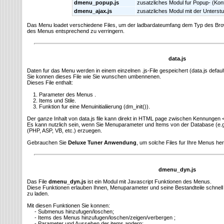
dmenu_popup.js
zusatzliches Modul fur Popup- (Kon
dmenu_ajax.js
zusatzliches Modul mit der Unters
Das Menu loadet verschiedene Files, um der ladbardateumfang dem Typ des Br
des Menus entsprechend zu verringern.
data.js
Daten fur das Menu werden in einem einzelnen .js-File gespeichert (data.js defaul
Sie konnen dieses File wie Sie wunschen umbennenen.
Dieses File enthalt:
1. Parameter des Menus .
2. Items und Stile.
3. Funktion fur eine Menuinitialiierung (dm_init()).
Der ganze Inhalt von data.js file kann direkt in HTML page zwischen Kennungen <
Es kann nutzlich sein, wenn Sie Menuparameter und Items von der Database (e.
(PHP, ASP, VB, etc.) erzuegen.
Gebrauchen Sie
Deluxe Tuner Anwendung
, um solche Files fur Ihre Menus he
dmenu_dyn.js
Das File
dmenu_dyn.js
ist ein Modul mit Javascript Funktionen des Menus.
Diese Funktionen erlauben Ihnen, Menuparameter und seine Bestandteile schnell (
zu laden.
Mit diesen Funktionen Sie konnen:
- Submenus hinzufugen/loschen;
- Items des Menus hinzufugen/loschen/zeigen/verbergen ;
- Parameter und Aussehen der items andern;