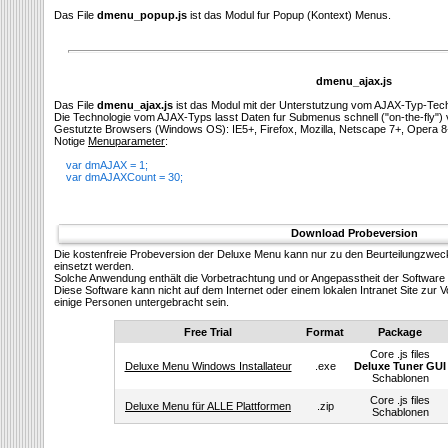
Das File
dmenu_popup.js
ist das Modul fur Popup (Kontext) Menus.
dmenu_ajax.js
Das File
dmenu_ajax.js
ist das Modul mit der Unterstutzung vom AJAX-Typ-Tech
Die Technologie vom AJAX-Typs lasst Daten fur Submenus schnell ("on-the-fly")
Gestutzte Browsers (Windows OS): IE5+, Firefox, Mozilla, Netscape 7+, Opera 8
Notige
Menuparameter
:
var dmAJAX = 1;
var dmAJAXCount = 30;
Download Probeversion
Die kostenfreie Probeversion der Deluxe Menu kann nur zu den Beurteilungzwec
einsetzt werden.
Solсhe Anwendung enthält die Vorbetrachtung und or Angepasstheit der Software 
Diese Software kann nicht auf dem Internet oder einem lokalen Intranet Site zu
einige Personen untergebracht sein.
Free Trial
Format
Package
Core .js files
Deluxe Menu Windows Installateur
.exe
Deluxe Tuner GUI
Schablonen
Core .js files
Deluxe Menu für ALLE Plattformen
.zip
Schablonen