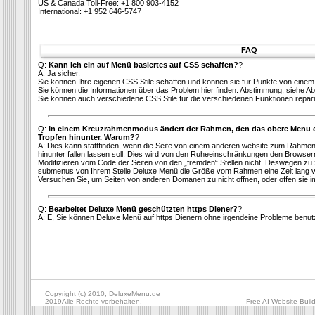
US & Canada Toll-Free: +1 800 903-4152
International: +1 952 646-5747
FAQ
Q:
Kann ich ein auf Menü basiertes auf CSS schaffen?
?
A: Ja sicher.
Sie können Ihre eigenen CSS Stile schaffen und können sie für Punkte von eine
Sie können die Informationen über das Problem hier finden:
Abstimmung
, siehe A
Sie können auch verschiedene CSS Stile für die verschiedenen Funktionen repari
Q:
In einem Kreuzrahmenmodus ändert der Rahmen, den das obere Menu 
Tropfen hinunter. Warum?
?
A: Dies kann stattfinden, wenn die Seite von einem anderen website zum Rahme
hinunter fallen lassen soll. Dies wird von den Ruheeinschränkungen den Browse
Modifizieren vom Code der Seiten von den „fremden“ Stellen nicht. Deswegen z
submenus von Ihrem Stelle Deluxe Menü die Größe vom Rahmen eine Zeit lang 
Versuchen Sie, um Seiten von anderen Domanen zu nicht offnen, oder offen sie i
Q:
Bearbeitet Deluxe Menü geschützten https Diener?
?
A: E, Sie können Deluxe Menü auf https Dienern ohne irgendeine Probleme benut
Copyright (c) 2010, DeluxeMenu.de
2019Alle Rechte vorbehalten.
Free AI Website Buil