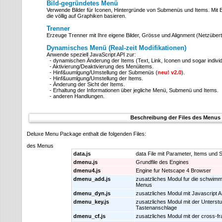
Bild-gegründetes Menü
Verwende Bilder für Iconen, Hintergründe von Submenüs und Items. Mit 
die völlig auf Graphiken basieren.
Trenner
Erzeuge Trenner mit Ihre eigene Bilder, Grösse und Alignment (Netzüber
Dynamisches Menü (Real-zeit Modifikationen)
Anwende speziell JavaScript API zur:
- dynamischen Änderung der Items (Text, Link, Iconen und sogar individue
- Aktivierung/Deaktivierung des Menüitems.
- Hinf&uumlgung/Umstellung der Submenüs (
neu! v2.0
).
- Hinf&uumlgung/Umstellung der Items.
- Änderung der Sicht der Items.
- Erhaltung der Informationen über jegliche Menü, Submenü und Items.
- anderen Handlungen.
Beschreibung der Files des Menus
Deluxe Menu Package enthalt die folgenden Files:
des Menus
data.js
data File mit Parameter, Items und St
dmenu.js
Grundfile des Engines
dmenu4.js
Engine fur Netscape 4 Browser
dmenu_add.js
zusatzliches Modul fur die schwimm
Menus
dmenu_dyn.js
zusatzliches Modul mit Javascript A
dmenu_key.js
zusatzliches Modul mit der Unterst
Tastenanschlage
dmenu_cf.js
zusatzliches Modul mit der cross-f