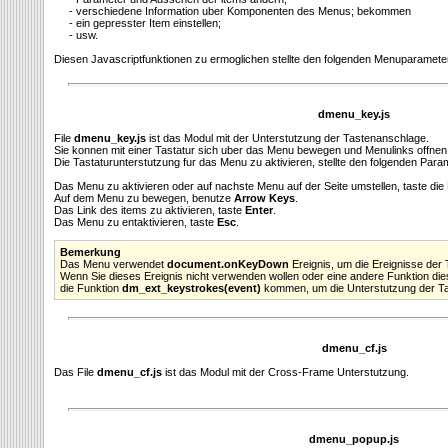
- verschiedene Information uber Komponenten des Menus; bekommen
- ein gepresster Item einstellen;
- usw.
Diesen Javascriptfunktionen zu ermoglichen stellte den folgenden Menuparameter
dmenu_key.js
File
dmenu_key.js
ist das Modul mit der Unterstutzung der Tastenanschlage.
Sie konnen mit einer Tastatur sich uber das Menu bewegen und Menulinks offnen
Die Tastaturunterstutzung fur das Menu zu aktivieren, stellte den folgenden Param
Das Menu zu aktivieren oder auf nachste Menu auf der Seite umstellen, taste di
Auf dem Menu zu bewegen, benutze
Arrow Keys
.
Das Link des items zu aktivieren, taste
Enter
.
Das Menu zu entaktivieren, taste
Esc
.
Bemerkung
Das Menu verwendet
document.onKeyDown
Ereignis, um die Ereignisse der
Wenn Sie dieses Ereignis nicht verwenden wollen oder eine andere Funktion die
die Funktion
dm_ext_keystrokes(event)
kommen, um die Unterstutzung der Tas
dmenu_cf.js
Das File
dmenu_cf.js
ist das Modul mit der Cross-Frame Unterstutzung.
dmenu_popup.js