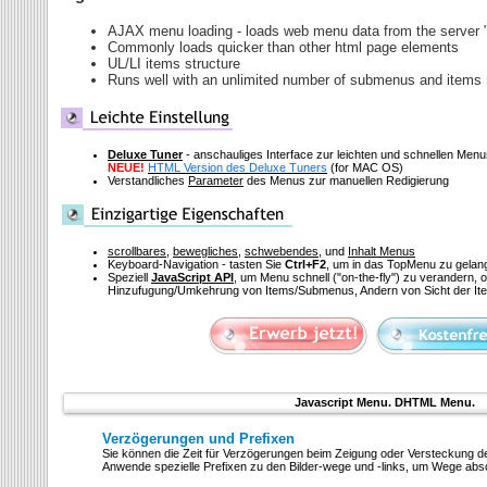
AJAX menu loading - loads web menu data from the server "o
Commonly loads quicker than other html page elements
UL/LI items structure
Runs well with an unlimited number of submenus and items
Deluxe Tuner
- anschauliges Interface zur leichten und schnellen Me
NEUE!
HTML Version des Deluxe Tuners
(for MAC OS)
Verstandliches
Parameter
des Menus zur manuellen Redigierung
scrollbares
,
bewegliches
,
schwebendes
, und
Inhalt Menus
Keyboard-Navigation - tasten Sie
Ctrl+F2
, um in das TopMenu zu gelan
Speziell
JavaScript API
, um Menu schnell
("on-the-fly")
zu verandern, o
Hinzufugung/Umkehrung von Items/Submenus, Andern von Sicht der It
Javascript Menu. DHTML Menu.
Verzögerungen und Prefixen
Sie können die Zeit für Verzögerungen beim Zeigung oder Versteckung d
Anwende spezielle Prefixen zu den Bilder-wege und -links, um Wege abs