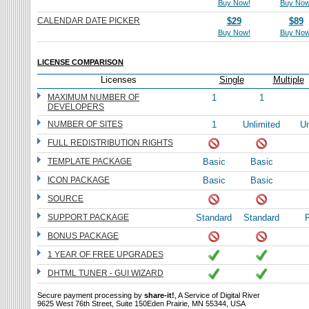
Buy Now!
Buy Now
CALENDAR DATE PICKER
$29
$89
Buy Now!
Buy Now
LICENSE COMPARISON
Licenses
Single
Multiple
MAXIMUM NUMBER OF
1
1
DEVELOPERS
NUMBER OF SITES
1
Unlimited
Un
FULL REDISTRIBUTION RIGHTS
TEMPLATE PACKAGE
Basic
Basic
ICON PACKAGE
Basic
Basic
SOURCE
SUPPORT PACKAGE
Standard
Standard
P
BONUS PACKAGE
1 YEAR OF FREE UPGRADES
DHTML TUNER - GUI WIZARD
Secure payment processing by
share-it!
, A Service of Digital River
9625 West 76th Street, Suite 150Eden Prairie, MN 55344, USA