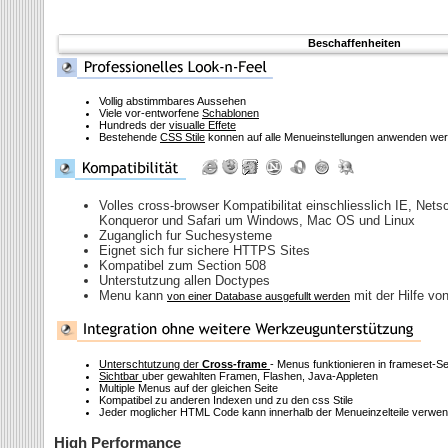
Beschaffenheiten
Vollig abstimmbares Aussehen
Viele vor-entworfene
Schablonen
Hundreds der
visualle Effete
Bestehende
CSS Stile
konnen auf alle Menueinstellungen anwenden we
Volles cross-browser Kompatibilitat einschliesslich IE, Nets
Konqueror und Safari um Windows, Mac OS und Linux
Zuganglich fur Suchesysteme
Eignet sich fur sichere HTTPS Sites
Kompatibel zum Section 508
Unterstutzung allen Doctypes
Menu kann
mit der Hilfe vo
von einer Database ausgefullt werden
Unterschtutzung der
Cross-frame
- Menus funktionieren in frameset-Se
Sichtbar
uber gewahlten Framen, Flashen, Java-Appleten
Multiple Menus auf der gleichen Seite
Kompatibel zu anderen Indexen und zu den css Stile
Jeder moglicher HTML Code kann innerhalb der Menueinzelteile verwe
High Performance