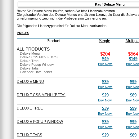
Kauf Deluxe Menu
Bevor Sie Deluxe Menu kaufen, sehen Sie bitte Lizenzabkommen.
Die gekaufte Version des Deluxe Menus enthält eine Lizenz, die lässt die Softwa
unterbringenund zeigt nicht die Probeversion Erinnerung an.
Die folgenden Lizenztypen sind für Deluxe Menu vorhanden:
PRICES
Product
Single
Multipl
ALL PRODUCTS
$204
$564
Deluxe Menu
Deluxe CSS Menu (Beta)
$49
$149
Deluxe Tree
Buy Now!
Buy Now
Deluxe Popup Window
Deluxe Tabs
Calendar Date Picker
DELUXE MENU
$39
$99
Buy Now!
Buy Now
DELUXE CSS MENU (BETA)
$29
$89
Buy Now!
Buy Now
DELUXE TREE
$39
$99
Buy Now!
Buy Now
DELUXE POPUP WINDOW
$39
$99
Buy Now!
Buy Now
DELUXE TABS
$29
$89