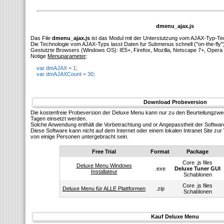
dmenu_ajax.js
Das File
dmenu_ajax.js
ist das Modul mit der Unterstutzung vom AJAX-Typ-Te
Die Technologie vom AJAX-Typs lasst Daten fur Submenus schnell ("on-the-fly"
Gestutzte Browsers (Windows OS): IE5+, Firefox, Mozilla, Netscape 7+, Opera 
Notige
Menuparameter
:
var dmAJAX = 1;
var dmAJAXCount = 30;
Download Probeversion
Die kostenfreie Probeversion der Deluxe Menu kann nur zu den Beurteilungzw
Tagen einsetzt werden.
Solсhe Anwendung enthält die Vorbetrachtung und or Angepasstheit der Softwar
Diese Software kann nicht auf dem Internet oder einem lokalen Intranet Site z
von einige Personen untergebracht sein.
Free Trial
Format
Package
Core .js files
Deluxe Menu Windows
.exe
Deluxe Tuner GUI
Installateur
Schablonen
Core .js files
Deluxe Menu für ALLE Plattformen
.zip
Schablonen
Kauf Deluxe Menu