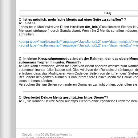
FAQ
Q:
Ist es möglich, mehrfache Menüs auf einer Seite zu schaffen?
?
A: Ja ist es.
Jedes neue Menü wird von Rufen initialisiert
dm_init()
Funktionieren Sie das ist 
Menuseinstellungen) durch Standardwert. Wenn Sie 2 Menüs schaffen müssen, 
schreiben:
<script type="text/javascript" language="JavaScript1.2" src="data-menu1.js"></
<script type="text/javascript" language="JavaScript1.2" src="data-menu2.js"></
Q:
In einem Kreuzrahmenmodus ändert der Rahmen, den das obere Menu 
submenus Tropfen hinunter. Warum?
?
A: Dies kann stattfinden, wenn die Seite von einem anderen website zum Rahm
submenu hinunter fallen lassen soll. Dies wird von den Ruheeinschränkungen 
erlauben, dass das Modifizieren vom Code der Seiten von den „fremden“ Stelle
Besuchern den ganzen submenus von Ihrem Stelle Deluxe Menü die Größe vom
eines submenu ändert.
Versuchen Sie, um Seiten von anderen Domanen zu nicht offnen, oder offen sie 
Q:
Bearbeitet Deluxe Menü geschützten https Diener?
?
A: E, Sie können Deluxe Menü auf https Dienern ohne irgendeine Probleme ben
Copyright (c) 2010, DeluxeMenu.de
2019Alle Rechte vorbehalten.
AI Website Builder