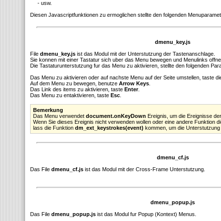
- usw.
Diesen Javascriptfunktionen zu ermoglichen stellte den folgenden Menuparamete
dmenu_key.js
File
dmenu_key.js
ist das Modul mit der Unterstutzung der Tastenanschlage.
Sie konnen mit einer Tastatur sich uber das Menu bewegen und Menulinks offne
Die Tastaturunterstutzung fur das Menu zu aktivieren, stellte den folgenden Par
Das Menu zu aktivieren oder auf nachste Menu auf der Seite umstellen, taste d
Auf dem Menu zu bewegen, benutze
Arrow Keys
.
Das Link des items zu aktivieren, taste
Enter
.
Das Menu zu entaktivieren, taste
Esc
.
Bemerkung
Das Menu verwendet
document.onKeyDown
Ereignis, um die Ereignisse de
Wenn Sie dieses Ereignis nicht verwenden wollen oder eine andere Funktion d
lass die Funktion
dm_ext_keystrokes(event)
kommen, um die Unterstutzung d
dmenu_cf.js
Das File
dmenu_cf.js
ist das Modul mit der Cross-Frame Unterstutzung.
dmenu_popup.js
Das File
dmenu_popup.js
ist das Modul fur Popup (Kontext) Menus.