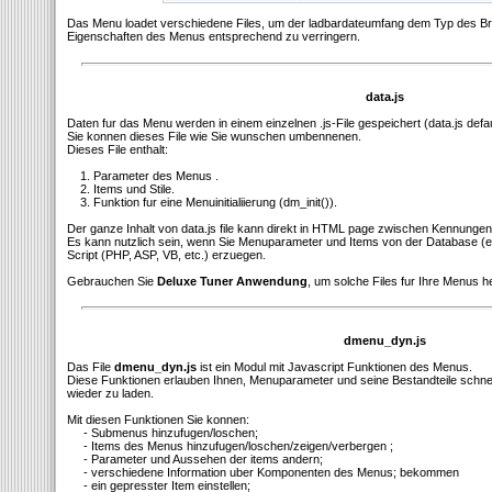
Das Menu loadet verschiedene Files, um der ladbardateumfang dem Typ des B
Eigenschaften des Menus entsprechend zu verringern.
data.js
Daten fur das Menu werden in einem einzelnen .js-File gespeichert (data.js defa
Sie konnen dieses File wie Sie wunschen umbennenen.
Dieses File enthalt:
1. Parameter des Menus .
2. Items und Stile.
3. Funktion fur eine Menuinitialiierung (dm_init()).
Der ganze Inhalt von data.js file kann direkt in HTML page zwischen Kennungen
Es kann nutzlich sein, wenn Sie Menuparameter und Items von der Database (
Script (PHP, ASP, VB, etc.) erzuegen.
Gebrauchen Sie
Deluxe Tuner Anwendung
, um solche Files fur Ihre Menus h
dmenu_dyn.js
Das File
dmenu_dyn.js
ist ein Modul mit Javascript Funktionen des Menus.
Diese Funktionen erlauben Ihnen, Menuparameter und seine Bestandteile schnell 
wieder zu laden.
Mit diesen Funktionen Sie konnen:
- Submenus hinzufugen/loschen;
- Items des Menus hinzufugen/loschen/zeigen/verbergen ;
- Parameter und Aussehen der items andern;
- verschiedene Information uber Komponenten des Menus; bekommen
- ein gepresster Item einstellen;