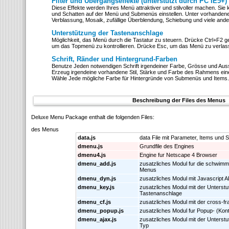
Filter und Übergangseffekte (unterstützt durch PC IE5+)
Diese Effekte werden Ihres Menü attraktiver und stilvoller machen. Si
und Schatten auf der Menü und Submenüs einstellen. Unter vorhandene
Verblassung, Mosaik, zufällige Überblendung, Schiebung und viele ande
Unterstützung der Tastenanschlage
Möglichkeit, das Menü durch die Tastatur zu steuern. Drücke Ctrl+F2 ge
um das Topmenü zu kontrollieren. Drücke Esc, um das Menü zu verlas
Schrift, Ränder und Hintergrund-Farben
Benutze Jeden notwendigen Schrift irgendeiner Farbe, Grösse und Auss
Erzeug irgendeine vorhandene Stil, Stärke und Farbe des Rahmens ei
Wähle Jede mögliche Farbe für Hintergründe von Submenüs und Items.
Beschreibung der Files des Menus
Deluxe Menu Package enthalt die folgenden Files:
des Menus
data.js
data File mit Parameter, Items und St
dmenu.js
Grundfile des Engines
dmenu4.js
Engine fur Netscape 4 Browser
dmenu_add.js
zusatzliches Modul fur die schwimm
Menus
dmenu_dyn.js
zusatzliches Modul mit Javascript A
dmenu_key.js
zusatzliches Modul mit der Unterstu
Tastenanschlage
dmenu_cf.js
zusatzliches Modul mit der cross-f
dmenu_popup.js
zusatzliches Modul fur Popup- (Kon
dmenu_ajax.js
zusatzliches Modul mit der Unters
Typ