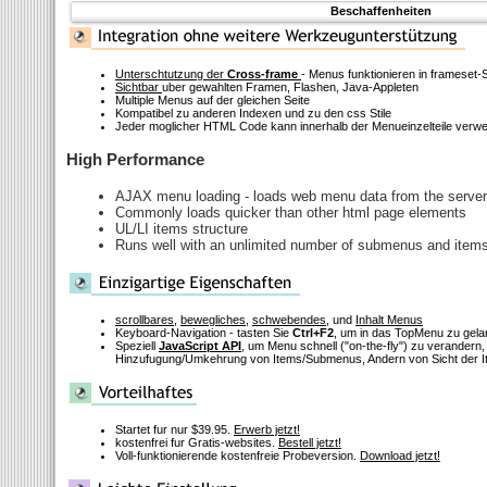
Beschaffenheiten
Unterschtutzung der
Cross-frame
- Menus funktionieren in frameset-
Sichtbar
uber gewahlten Framen, Flashen, Java-Appleten
Multiple Menus auf der gleichen Seite
Kompatibel zu anderen Indexen und zu den css Stile
Jeder moglicher HTML Code kann innerhalb der Menueinzelteile verw
High Performance
AJAX menu loading - loads web menu data from the server "
Commonly loads quicker than other html page elements
UL/LI items structure
Runs well with an unlimited number of submenus and item
scrollbares
,
bewegliches
,
schwebendes
, und
Inhalt Menus
Keyboard-Navigation - tasten Sie
Ctrl+F2
, um in das TopMenu zu gel
Speziell
JavaScript API
, um Menu schnell
("on-the-fly")
zu verandern, 
Hinzufugung/Umkehrung von Items/Submenus, Andern von Sicht der I
Startet fur nur $39.95.
Erwerb jetzt!
kostenfrei fur Gratis-websites.
Bestell jetzt!
Voll-funktionierende kostenfreie Probeversion.
Download jetzt!