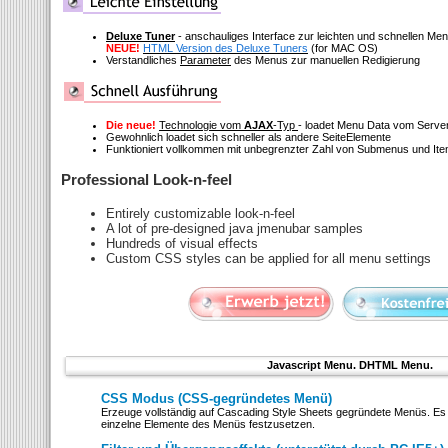
Deluxe Tuner
- anschauliges Interface zur leichten und schnellen M
NEUE!
HTML Version des Deluxe Tuners
(for MAC OS)
Verstandliches
Parameter
des Menus zur manuellen Redigierung
Die neue!
Technologie vom
AJAX
-Typ
- loadet Menu Data vom Serve
Gewohnlich loadet sich schneller als andere SeiteElemente
Funktioniert vollkommen mit unbegrenzter Zahl von Submenus und It
Professional Look-n-feel
Entirely customizable look-n-feel
A lot of pre-designed java jmenubar samples
Hundreds of visual effects
Custom CSS styles can be applied for all menu settings
Javascript Menu. DHTML Menu.
CSS Modus (CSS-gegründetes Menü)
Erzeuge vollständig auf Cascading Style Sheets gegründete Menüs. Es ist
einzelne Elemente des Menüs festzusetzen.