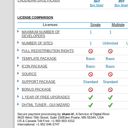
CALENDAR DATE PICKER
$29
$89
Buy Now!
Buy Now!
LICENSE COMPARISON
Licenses
Single
Multiple
MAXIMUM NUMBER OF
1
1
DEVELOPERS
NUMBER OF SITES
1
Unlimited
U
FULL REDISTRIBUTION RIGHTS
TEMPLATE PACKAGE
Basic
Basic
ICON PACKAGE
Basic
Basic
SOURCE
SUPPORT PACKAGE
Standard
Standard
BONUS PACKAGE
1 YEAR OF FREE UPGRADES
DHTML TUNER - GUI WIZARD
Secure payment processing by
share-it!
, A Service of Digital River
9625 West 76th Street, Suite 150Eden Prairie, MN 55344, USA
US & Canada Toll-Free: +1 800 903-4152
International: +1 952 646-5747