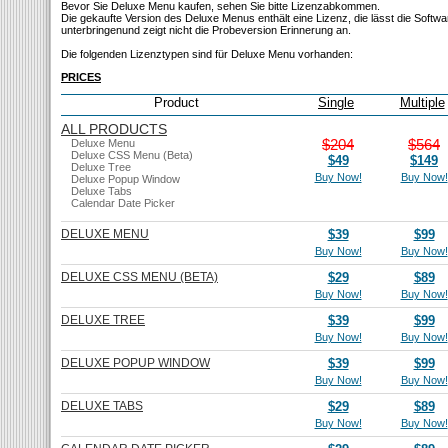
Bevor Sie Deluxe Menu kaufen, sehen Sie bitte Lizenzabkommen.
Die gekaufte Version des Deluxe Menus enthält eine Lizenz, die lässt die Softw
unterbringenund zeigt nicht die Probeversion Erinnerung an.
Die folgenden Lizenztypen sind für Deluxe Menu vorhanden:
PRICES
Product
Single
Multiple
ALL PRODUCTS
$204
$564
Deluxe Menu
Deluxe CSS Menu (Beta)
$49
$149
Deluxe Tree
Buy Now!
Buy Now!
Deluxe Popup Window
Deluxe Tabs
Calendar Date Picker
DELUXE MENU
$39
$99
Buy Now!
Buy Now!
DELUXE CSS MENU (BETA)
$29
$89
Buy Now!
Buy Now!
DELUXE TREE
$39
$99
Buy Now!
Buy Now!
DELUXE POPUP WINDOW
$39
$99
Buy Now!
Buy Now!
DELUXE TABS
$29
$89
Buy Now!
Buy Now!