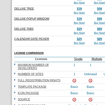
Buy Now!
Buy Now!
DELUXE TREE
$39
$99
Buy Now!
Buy Now!
DELUXE POPUP WINDOW
$39
$99
Buy Now!
Buy Now!
DELUXE TABS
$29
$89
Buy Now!
Buy Now!
CALENDAR DATE PICKER
$29
$89
Buy Now!
Buy Now!
LICENSE COMPARISON
Licenses
Single
Multiple
MAXIMUM NUMBER OF
1
1
DEVELOPERS
NUMBER OF SITES
1
Unlimited
U
FULL REDISTRIBUTION RIGHTS
TEMPLATE PACKAGE
Basic
Basic
ICON PACKAGE
Basic
Basic
SOURCE