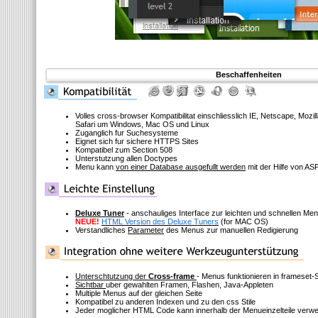
Beschaffenheiten
Volles cross-browser Kompatibilitat einschliesslich IE, Netscape, Mozi
Safari um Windows, Mac OS und Linux
Zuganglich fur Suchesysteme
Eignet sich fur sichere HTTPS Sites
Kompatibel zum Section 508
Unterstutzung allen Doctypes
Menu kann
von einer Database ausgefullt werden
mit der Hilfe von ASP
Deluxe Tuner
- anschauliges Interface zur leichten und schnellen M
NEUE!
HTML Version des Deluxe Tuners
(for MAC OS)
Verstandliches
Parameter
des Menus zur manuellen Redigierung
Unterschtutzung der
Cross-frame
- Menus funktionieren in frameset-
Sichtbar
uber gewahlten Framen, Flashen, Java-Appleten
Multiple Menus auf der gleichen Seite
Kompatibel zu anderen Indexen und zu den css Stile
Jeder moglicher HTML Code kann innerhalb der Menueinzelteile verw