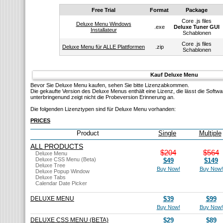
Free Trial
Format
Package
Core .js files
Deluxe Menu Windows
.exe
Deluxe Tuner GUI
Installateur
Schablonen
Core .js files
Deluxe Menu für ALLE Plattformen
.zip
Schablonen
Kauf Deluxe Menu
Bevor Sie Deluxe Menu kaufen, sehen Sie bitte Lizenzabkommen.
Die gekaufte Version des Deluxe Menus enthält eine Lizenz, die lässt die Softw
unterbringenund zeigt nicht die Probeversion Erinnerung an.
Die folgenden Lizenztypen sind für Deluxe Menu vorhanden:
PRICES
Product
Single
Multiple
ALL PRODUCTS
$204
$564
Deluxe Menu
Deluxe CSS Menu (Beta)
$49
$149
Deluxe Tree
Buy Now!
Buy Now!
Deluxe Popup Window
Deluxe Tabs
Calendar Date Picker
DELUXE MENU
$39
$99
Buy Now!
Buy Now!
DELUXE CSS MENU (BETA)
$29
$89