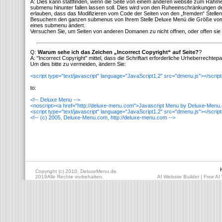
A: Dies kann stattfinden, wenn die Seite von einem anderen website zum Rahm
submenu hinunter fallen lassen soll. Dies wird von den Ruheeinschränkungen 
erlauben, dass das Modifizieren vom Code der Seiten von den „fremden“ Stelle
Besuchern den ganzen submenus von Ihrem Stelle Deluxe Menü die Größe vom
eines submenu ändert.
Versuchen Sie, um Seiten von anderen Domanen zu nicht offnen, oder offen sie 
Q:
Warum sehe ich das Zeichen „Incorrect Copyright“ auf Seite?
?
A: "Incorrect Copyright" mittel, dass die Schriftart erforderliche Urheberrechtep
Um dies bitte zu vermeiden, ändern Sie:
<script type="text/javascript" language="JavaScript1.2" src="dmenu.js"></scrip
to:
<!-- Deluxe Menu -->
<noscript><a href="http://deluxe-menu.com">Javascript Menu by Deluxe-Menu
<script type="text/javascript" language="JavaScript1.2" src="dmenu.js"></scrip
<!-- (c) 2005, Deluxe-Menu.com, http://deluxe-menu.com -->
Copyright (c) 2010, DeluxeMenu.de
2019Alle Rechte vorbehalten.
AI Website Builder
|
Free AI