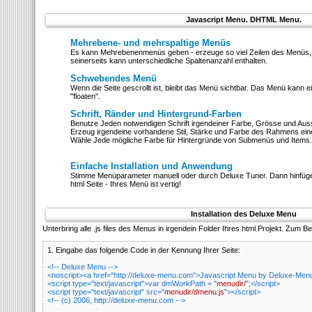
Javascript Menu. DHTML Menu.
Mehrebene- und mehrspaltige Menüs
Es kann Mehrebenenmenüs geben - erzeuge so viel Zeilen des Menüs, 
seinerseits kann unterschiedliche Spaltenanzahl enthalten.
Schwebendes Menü
Wenn die Seite gescrollt ist, bleibt das Menü sichtbar. Das Menü kann 
"floaten".
Schrift, Ränder und Hintergrund-Farben
Benutze Jeden notwendigen Schrift irgendeiner Farbe, Grösse und Auss
Erzeug irgendeine vorhandene Stil, Stärke und Farbe des Rahmens ei
Wähle Jede mögliche Farbe für Hintergründe von Submenüs und Items.
Einfache Installation und Anwendung
Stimme Menüparameter manuell oder durch Deluxe Tuner. Dann hinfüge 
html Seite - Ihres Menü ist vertig!
Installation des Deluxe Menu
Unterbring alle .js files des Menus in irgendein Folder Ihres html Projekt. Zum Be
1. Eingabe das folgende Code in der
Kennung Ihrer Seite:
<!-- Deluxe Menu -->
<noscript><a href="http://deluxe-menu.com">Javascript Menu by Deluxe-Men
<script type="text/javascript">var dmWorkPath = "
menudir/
";</script>
<script type="text/javascript" src="
menudir/dmenu.js
"></script>
<!-- (c) 2006, http://deluxe-menu.com -->