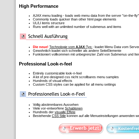
High Performance
AJAX menu loading - loads web menu data from the server "on-the-fly"
Commonly loads quicker than other html page elements
UL/LI items structure
Runs well with an unlimited number of submenus and items
Die neue!
Technologie vom
AJAX
-Typ
- loadet Menu Data vom Serve
Gewohnlich loadet sich schneller als andere SeiteElemente
Funktioniert vollkommen mit unbegrenzter Zahl von Submenus und It
Professional Look-n-feel
Entirely customizable look-n-feel
A lot of pre-designed css nicht scrollbares menu samples
Hundreds of visual effects
Custom CSS styles can be applied for all menu settings
Vollig abstimmbares Aussehen
Viele vor-entworfene
Schablonen
Hundreds der
visualle Effete
Bestehende
CSS Stile
konnen auf alle Menueinstellungen anwenden w