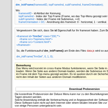
dm_initFrame
(framesetID, topFrameInd, subFrameInd, frameOrientation);
Wo:
framesetID
- id Attribut der
Kennung;
topFrameInd
- Index der Top Frame (Frame, wo das Top-Menu gezeigt sein w
subFrameInd
- Index der Frame mit Submenus, >=0;
frameOrientation = 0/1
- Anordnung des frameset: 0 - horizontal, 1 - vertikal.
Vergewissern Sie sich, dass Sie
id
Eigenschaft fur Ihr frameset haben. Zum Be
<frameset id="
frmSet
" rows="200,*">
<frame src="topmenu.html">
<frame src="content.html">
</frameset>
So, die Funktionsaufruf
dm_initFrame()
am Ende des Files
data.js
wird so au
dm_initFrame("frmSet", 0, 1, 0);
Bemerkung
Das Menu wird korrekt im cross-frame Modus funktionieren, wenn Sie Seite in
loaden. Wenn Sie Seite aus andere Domain loaden, werden die Submenus im Su
im Frame mit dem Top-menu gezeigt werden. Es ist auslost durch ein Sicherheit
nicht den Inhalt der Seiten aus anderen Domain modifizieren.
Download Probeversion
Die kostenfreie Probeversion der Deluxe Menu kann nur zu den Beurteilungzw
Tagen einsetzt werden.
Solсhe Anwendung enthält die Vorbetrachtung und or Angepasstheit der Softwar
Diese Software kann nicht auf dem Internet oder einem lokalen Intranet Site z
von einige Personen untergebracht sein.