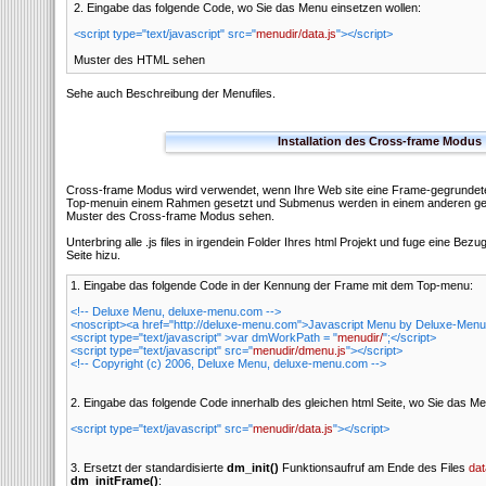
2. Eingabe das folgende Code, wo Sie das Menu einsetzen wollen:
<script type="text/javascript" src="
menudir/data.js
"></script>
Muster des HTML sehen
Sehe auch Beschreibung der Menufiles.
Installation des Cross-frame Modus
Cross-frame Modus wird verwendet, wenn Ihre Web site eine Frame-gegrundete S
Top-menuin einem Rahmen gesetzt und Submenus werden in einem anderen ge
Muster des Cross-frame Modus sehen.
Unterbring alle .js files in irgendein Folder Ihres html Projekt und fuge eine Bez
Seite hizu.
1. Eingabe das folgende Code in der
Kennung der Frame mit dem Top-menu:
<!-- Deluxe Menu, deluxe-menu.com -->
<noscript><a href="http://deluxe-menu.com">Javascript Menu by Deluxe-Menu
<script type="text/javascript" >var dmWorkPath = "
menudir/
";</script>
<script type="text/javascript" src="
menudir/dmenu.js
"></script>
<!-- Copyright (c) 2006, Deluxe Menu, deluxe-menu.com -->
2. Eingabe das folgende Code innerhalb des gleichen html Seite, wo Sie das Me
<script type="text/javascript" src="
menudir/data.js
"></script>
3. Ersetzt der standardisierte
dm_init()
Funktionsaufruf am Ende des Files
dat
dm_initFrame()
: