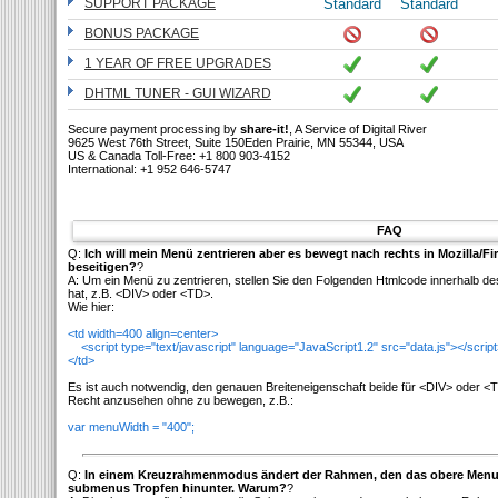
SUPPORT PACKAGE
Standard
Standard
BONUS PACKAGE
1 YEAR OF FREE UPGRADES
DHTML TUNER - GUI WIZARD
Secure payment processing by
share-it!
, A Service of Digital River
9625 West 76th Street, Suite 150Eden Prairie, MN 55344, USA
US & Canada Toll-Free: +1 800 903-4152
International: +1 952 646-5747
FAQ
Q:
Ich will mein Menü zentrieren aber es bewegt nach rechts in Mozilla/Fi
beseitigen?
?
A: Um ein Menü zu zentrieren, stellen Sie den Folgenden Htmlcode innerhalb de
hat, z.B. <DIV> oder <TD>.
Wie hier:
<td width=400 align=center>
<script type="text/javascript" language="JavaScript1.2" src="data.js"></scrip
</td>
Es ist auch notwendig, den genauen Breiteneigenschaft beide für <DIV> oder <
Recht anzusehen ohne zu bewegen, z.B.:
var menuWidth = "400";
Q:
In einem Kreuzrahmenmodus ändert der Rahmen, den das obere Menu 
submenus Tropfen hinunter. Warum?
?