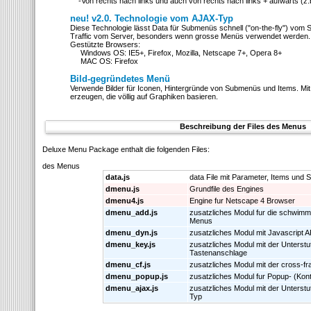
-Von rechts nach links und auch von rechts nach links + aufwärts (z.
neu! v2.0. Technologie vom AJAX-Typ
Diese Technologie lässt Data für Submenüs schnell ("on-the-fly") vom 
Traffic vom Server, besonders wenn grosse Menüs verwendet werden.
Gestützte Browsers:
Windows OS: IE5+, Firefox, Mozilla, Netscape 7+, Opera 8+
MAC OS: Firefox
Bild-gegründetes Menü
Verwende Bilder für Iconen, Hintergründe von Submenüs und Items. Mit
erzeugen, die völlig auf Graphiken basieren.
Beschreibung der Files des Menus
Deluxe Menu Package enthalt die folgenden Files:
des Menus
data.js
data File mit Parameter, Items und St
dmenu.js
Grundfile des Engines
dmenu4.js
Engine fur Netscape 4 Browser
dmenu_add.js
zusatzliches Modul fur die schwimm
Menus
dmenu_dyn.js
zusatzliches Modul mit Javascript A
dmenu_key.js
zusatzliches Modul mit der Unterstu
Tastenanschlage
dmenu_cf.js
zusatzliches Modul mit der cross-f
dmenu_popup.js
zusatzliches Modul fur Popup- (Kon
dmenu_ajax.js
zusatzliches Modul mit der Unters
Typ