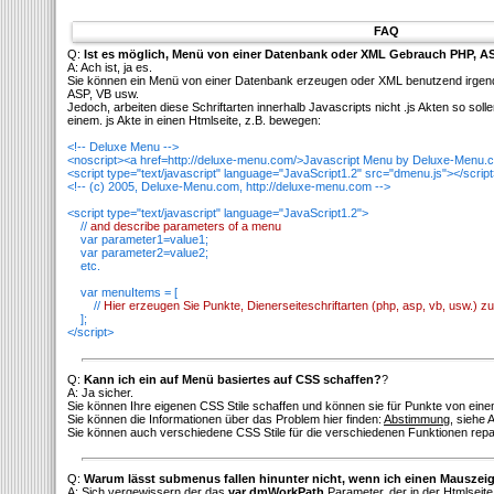
FAQ
Q:
Ist es möglich, Menü von einer Datenbank oder XML Gebrauch PHP, AS
A: Ach ist, ja es.
Sie können ein Menü von einer Datenbank erzeugen oder XML benutzend irgende
ASP, VB usw.
Jedoch, arbeiten diese Schriftarten innerhalb Javascripts nicht .js Akten so so
einem. js Akte in einen Htmlseite, z.B. bewegen:
<!-- Deluxe Menu -->
<noscript><a href=http://deluxe-menu.com/>Javascript Menu by Deluxe-Menu.
<script type="text/javascript" language="JavaScript1.2" src="dmenu.js"></scrip
<!-- (c) 2005, Deluxe-Menu.com, http://deluxe-menu.com -->
<script type="text/javascript" language="JavaScript1.2">
//
and describe parameters of a menu
var parameter1=value1;
var parameter2=value2;
etc.
var menuItems = [
//
Hier erzeugen Sie Punkte, Dienerseiteschriftarten (php, asp, vb, usw.) z
];
</script>
Q:
Kann ich ein auf Menü basiertes auf CSS schaffen?
?
A: Ja sicher.
Sie können Ihre eigenen CSS Stile schaffen und können sie für Punkte von ein
Sie können die Informationen über das Problem hier finden:
Abstimmung
, siehe 
Sie können auch verschiedene CSS Stile für die verschiedenen Funktionen repa
Q:
Warum lässt submenus fallen hinunter nicht, wenn ich einen Mauszeig
A: Sich vergewissern der das
var dmWorkPath
Parameter, der in der Htmlseite 