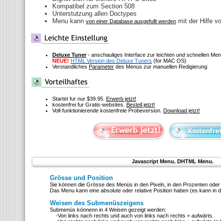
Kompatibel zum Section 508
Unterstutzung allen Doctypes
Menu kann
mit der Hilfe v
von einer Database ausgefullt werden
Deluxe Tuner
- anschauliges Interface zur leichten und schnellen M
NEUE!
HTML Version des Deluxe Tuners
(for MAC OS)
Verstandliches
Parameter
des Menus zur manuellen Redigierung
Startet fur nur $39.95.
Erwerb jetzt!
kostenfrei fur Gratis-websites.
Bestell jetzt!
Voll-funktionierende kostenfreie Probeversion.
Download jetzt!
Javascript Menu. DHTML Menu.
Grösse und Position
Sie können die Grösse des Menüs in den Pixeln, in den Prozenten oder 
Das Menu kann eine absolute oder relative Position haben (es kann in d
Weisen des Submenüszeigens
Submenüs könnenn in 4 Weisen gezeigt werden:
-Von links nach rechts und auch von links nach rechts + aufwärts.