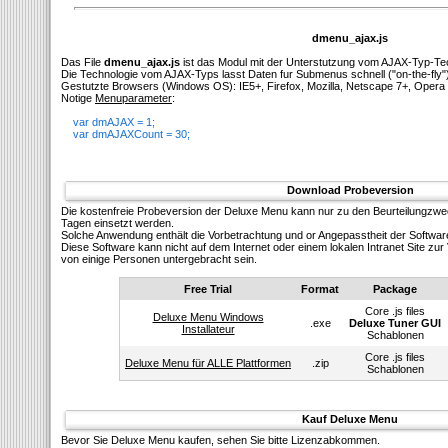
dmenu_ajax.js
Das File
dmenu_ajax.js
ist das Modul mit der Unterstutzung vom AJAX-Typ-Te
Die Technologie vom AJAX-Typs lasst Daten fur Submenus schnell ("on-the-fly"
Gestutzte Browsers (Windows OS): IE5+, Firefox, Mozilla, Netscape 7+, Opera 
Notige
Menuparameter
:
var dmAJAX = 1;
var dmAJAXCount = 30;
Download Probeversion
Die kostenfreie Probeversion der Deluxe Menu kann nur zu den Beurteilungzw
Tagen einsetzt werden.
Solсhe Anwendung enthält die Vorbetrachtung und or Angepasstheit der Softwar
Diese Software kann nicht auf dem Internet oder einem lokalen Intranet Site z
von einige Personen untergebracht sein.
Free Trial
Format
Package
Core .js files
Deluxe Menu Windows
.exe
Deluxe Tuner GUI
Installateur
Schablonen
Core .js files
Deluxe Menu für ALLE Plattformen
.zip
Schablonen
Kauf Deluxe Menu
Bevor Sie Deluxe Menu kaufen, sehen Sie bitte Lizenzabkommen.