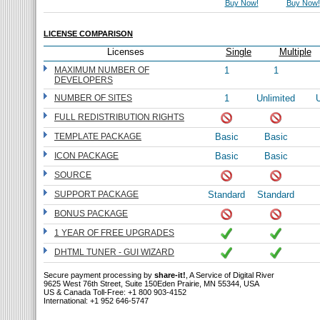
Buy Now!
Buy Now!
LICENSE COMPARISON
Licenses
Single
Multiple
MAXIMUM NUMBER OF
1
1
DEVELOPERS
NUMBER OF SITES
1
Unlimited
U
FULL REDISTRIBUTION RIGHTS
TEMPLATE PACKAGE
Basic
Basic
ICON PACKAGE
Basic
Basic
SOURCE
SUPPORT PACKAGE
Standard
Standard
BONUS PACKAGE
1 YEAR OF FREE UPGRADES
DHTML TUNER - GUI WIZARD
Secure payment processing by
share-it!
, A Service of Digital River
9625 West 76th Street, Suite 150Eden Prairie, MN 55344, USA
US & Canada Toll-Free: +1 800 903-4152
International: +1 952 646-5747