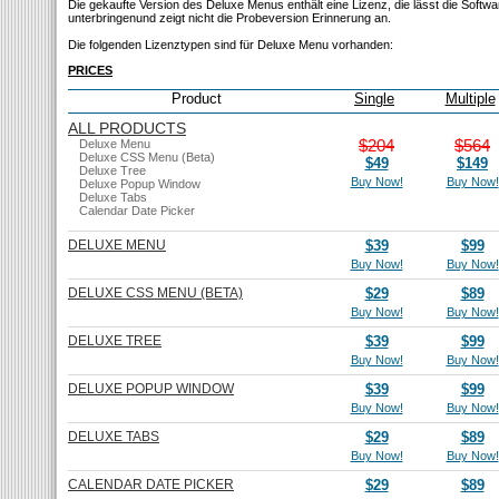
Die gekaufte Version des Deluxe Menus enthält eine Lizenz, die lässt die Softw
unterbringenund zeigt nicht die Probeversion Erinnerung an.
Die folgenden Lizenztypen sind für Deluxe Menu vorhanden:
PRICES
Product
Single
Multiple
ALL PRODUCTS
$204
$564
Deluxe Menu
Deluxe CSS Menu (Beta)
$49
$149
Deluxe Tree
Buy Now!
Buy Now!
Deluxe Popup Window
Deluxe Tabs
Calendar Date Picker
DELUXE MENU
$39
$99
Buy Now!
Buy Now!
DELUXE CSS MENU (BETA)
$29
$89
Buy Now!
Buy Now!
DELUXE TREE
$39
$99
Buy Now!
Buy Now!
DELUXE POPUP WINDOW
$39
$99
Buy Now!
Buy Now!
DELUXE TABS
$29
$89
Buy Now!
Buy Now!
CALENDAR DATE PICKER
$29
$89