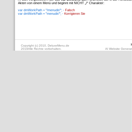
Akten von einem Menü und beginnt mit NICHT „/“ Charakter:
var dmWorkPath = "/menudir/"; -
Falsch
var dmWorkPath = "menudir/"; -
Korrigieren Sie
Copyright (c) 2010, DeluxeMenu.de
2019Alle Rechte vorbehalten.
AI Website Generat