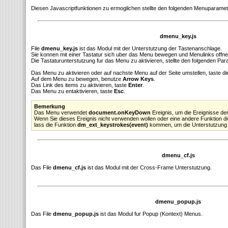
Diesen Javascriptfunktionen zu ermoglichen stellte den folgenden Menuparamete
dmenu_key.js
File
dmenu_key.js
ist das Modul mit der Unterstutzung der Tastenanschlage.
Sie konnen mit einer Tastatur sich uber das Menu bewegen und Menulinks offne
Die Tastaturunterstutzung fur das Menu zu aktivieren, stellte den folgenden Par
Das Menu zu aktivieren oder auf nachste Menu auf der Seite umstellen, taste d
Auf dem Menu zu bewegen, benutze
Arrow Keys
.
Das Link des items zu aktivieren, taste
Enter
.
Das Menu zu entaktivieren, taste
Esc
.
Bemerkung
Das Menu verwendet
document.onKeyDown
Ereignis, um die Ereignisse de
Wenn Sie dieses Ereignis nicht verwenden wollen oder eine andere Funktion d
lass die Funktion
dm_ext_keystrokes(event)
kommen, um die Unterstutzung d
dmenu_cf.js
Das File
dmenu_cf.js
ist das Modul mit der Cross-Frame Unterstutzung.
dmenu_popup.js
Das File
dmenu_popup.js
ist das Modul fur Popup (Kontext) Menus.