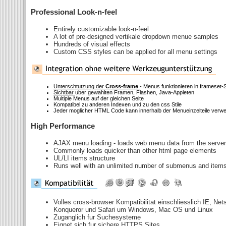
Professional Look-n-feel
Entirely customizable look-n-feel
A lot of pre-designed vertikale dropdown menue samples
Hundreds of visual effects
Custom CSS styles can be applied for all menu settings
Unterschtutzung der
Cross-frame
- Menus funktionieren in frameset-
Sichtbar
uber gewahlten Framen, Flashen, Java-Appleten
Multiple Menus auf der gleichen Seite
Kompatibel zu anderen Indexen und zu den css Stile
Jeder moglicher HTML Code kann innerhalb der Menueinzelteile verw
High Performance
AJAX menu loading - loads web menu data from the server "
Commonly loads quicker than other html page elements
UL/LI items structure
Runs well with an unlimited number of submenus and item
Volles cross-browser Kompatibilitat einschliesslich IE, Net
Konqueror und Safari um Windows, Mac OS und Linux
Zuganglich fur Suchesysteme
Eignet sich fur sichere HTTPS Sites