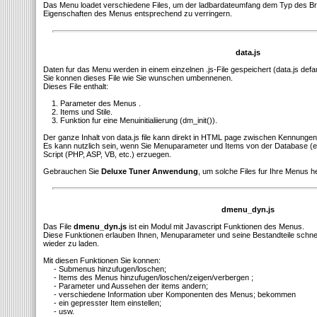
Das Menu loadet verschiedene Files, um der ladbardateumfang dem Typ des B
Eigenschaften des Menus entsprechend zu verringern.
data.js
Daten fur das Menu werden in einem einzelnen .js-File gespeichert (data.js defa
Sie konnen dieses File wie Sie wunschen umbennenen.
Dieses File enthalt:
1. Parameter des Menus .
2. Items und Stile.
3. Funktion fur eine Menuinitialiierung (dm_init()).
Der ganze Inhalt von data.js file kann direkt in HTML page zwischen Kennungen
Es kann nutzlich sein, wenn Sie Menuparameter und Items von der Database (
Script (PHP, ASP, VB, etc.) erzuegen.
Gebrauchen Sie
Deluxe Tuner Anwendung
, um solche Files fur Ihre Menus h
dmenu_dyn.js
Das File
dmenu_dyn.js
ist ein Modul mit Javascript Funktionen des Menus.
Diese Funktionen erlauben Ihnen, Menuparameter und seine Bestandteile schnell 
wieder zu laden.
Mit diesen Funktionen Sie konnen:
- Submenus hinzufugen/loschen;
- Items des Menus hinzufugen/loschen/zeigen/verbergen ;
- Parameter und Aussehen der items andern;
- verschiedene Information uber Komponenten des Menus; bekommen
- ein gepresster Item einstellen;
- usw.