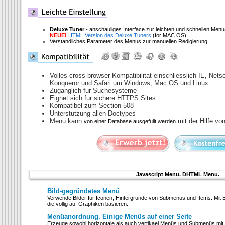
Deluxe Tuner
- anschauliges Interface zur leichten und schnellen Me
NEUE!
HTML Version des Deluxe Tuners
(for MAC OS)
Verstandliches
Parameter
des Menus zur manuellen Redigierung
Volles cross-browser Kompatibilitat einschliesslich IE, Nets
Konqueror und Safari um Windows, Mac OS und Linux
Zuganglich fur Suchesysteme
Eignet sich fur sichere HTTPS Sites
Kompatibel zum Section 508
Unterstutzung allen Doctypes
Menu kann
mit der Hilfe vo
von einer Database ausgefullt werden
Javascript Menu. DHTML Menu.
Bild-gegründetes Menü
Verwende Bilder für Iconen, Hintergründe von Submenüs und Items. Mit 
die völlig auf Graphiken basieren.
Menüanordnung. Einige Menüs auf einer Seite
Erzeuge sowohl horizontale als auch vertikael Menüs und Submenüs mit 