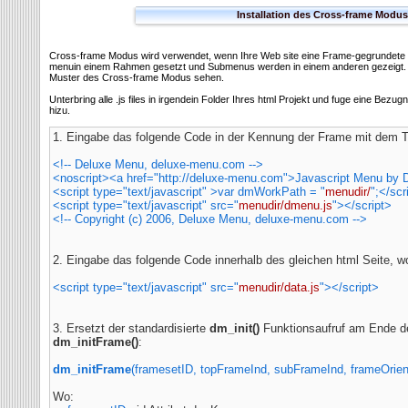
Installation des Cross-frame Modus
Cross-frame Modus wird verwendet, wenn Ihre Web site eine Frame-gegrundete St
menuin einem Rahmen gesetzt und Submenus werden in einem anderen gezeigt.
Muster des Cross-frame Modus sehen.
Unterbring alle .js files in irgendein Folder Ihres html Projekt und fuge eine Bezu
hizu.
1. Eingabe das folgende Code in der
Kennung der Frame mit dem 
<!-- Deluxe Menu, deluxe-menu.com -->
<noscript><a href="http://deluxe-menu.com">Javascript Menu by
<script type="text/javascript" >var dmWorkPath = "
menudir/
";</scr
<script type="text/javascript" src="
menudir/dmenu.js
"></script>
<!-- Copyright (c) 2006, Deluxe Menu, deluxe-menu.com -->
2. Eingabe das folgende Code innerhalb des gleichen html Seite, w
<script type="text/javascript" src="
menudir/data.js
"></script>
3. Ersetzt der standardisierte
dm_init()
Funktionsaufruf am Ende d
dm_initFrame()
:
dm_initFrame
(framesetID, topFrameInd, subFrameInd, frameOrient
Wo: