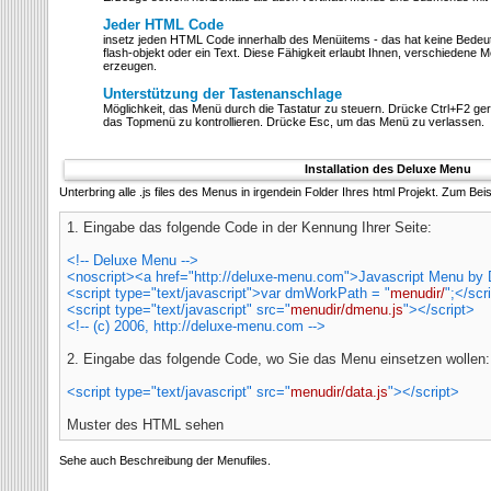
Jeder HTML Code
insetz jeden HTML Code innerhalb des Menüitems - das hat keine Bedeutu
flash-objekt oder ein Text. Diese Fähigkeit erlaubt Ihnen, verschiedene M
erzeugen.
Unterstützung der Tastenanschlage
Möglichkeit, das Menü durch die Tastatur zu steuern. Drücke Ctrl+F2 ger
das Topmenü zu kontrollieren. Drücke Esc, um das Menü zu verlassen.
Installation des Deluxe Menu
Unterbring alle .js files des Menus in irgendein Folder Ihres html Projekt. Zum Beis
1. Eingabe das folgende Code in der
Kennung Ihrer Seite:
<!-- Deluxe Menu -->
<noscript><a href="http://deluxe-menu.com">Javascript Menu by
<script type="text/javascript">var dmWorkPath = "
menudir/
";</scr
<script type="text/javascript" src="
menudir/dmenu.js
"></script>
<!-- (c) 2006, http://deluxe-menu.com -->
2. Eingabe das folgende Code, wo Sie das Menu einsetzen wollen:
<script type="text/javascript" src="
menudir/data.js
"></script>
Muster des HTML sehen
Sehe auch Beschreibung der Menufiles.