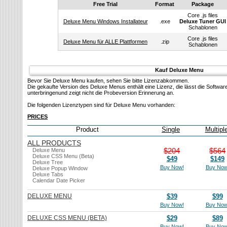
Free Trial
Format
Package
Core .js files
Deluxe Menu Windows Installateur
.exe
Deluxe Tuner GUI
Schablonen
Core .js files
Deluxe Menu für ALLE Plattformen
.zip
Schablonen
Kauf Deluxe Menu
Bevor Sie Deluxe Menu kaufen, sehen Sie bitte Lizenzabkommen.
Die gekaufte Version des Deluxe Menus enthält eine Lizenz, die lässt die Softwa
unterbringenund zeigt nicht die Probeversion Erinnerung an.
Die folgenden Lizenztypen sind für Deluxe Menu vorhanden:
PRICES
Product
Single
Multipl
ALL PRODUCTS
$204
$564
Deluxe Menu
Deluxe CSS Menu (Beta)
$49
$149
Deluxe Tree
Buy Now!
Buy Now
Deluxe Popup Window
Deluxe Tabs
Calendar Date Picker
DELUXE MENU
$39
$99
Buy Now!
Buy Now
DELUXE CSS MENU (BETA)
$29
$89
Buy Now!
Buy Now