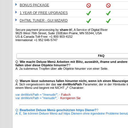
BONUS PACKAGE
1 YEAR OF FREE UPGRADES
DHTML TUNER - GUI WIZARD
Secure payment processing by
share-it!
, A Service of Digital River
9625 West 76th Street, Suite 150Eden Prairie, MN 55344, USA
US & Canada Toll-Free: +1 800 903-4152
International: +1 952 646-5747
FAQ
Q:
Wie macht Deluxe Menü Arbeiten mit Blitz, auswählt, iframe und ander
fallen über diese Objekte hinunter?
?
A: Ja submenus Tropfen über alle Objekte hinunter von einer Seite.
Q:
Warum lässt submenus fallen hinunter nicht, wenn ich einen Mauszeiger
A: Sich vergewissern der das
var dmWorkPath
Parameter, der in der Htmlseite i
einem Menü und beginnt mit NICHT „/“ Charakter:
var dmWorkPath = "/menudir/"; -
Falsch
var dmWorkPath = "menudir/"; -
Korrigieren Sie
Q:
Bearbeitet Deluxe Menü geschützten https Diener?
?
A: E, Sie können Deluxe Menü auf https Dienern ohne irgendeine Probleme benut