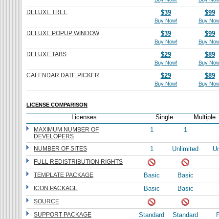
DELUXE TREE
$39
$99
Buy Now!
Buy Now
DELUXE POPUP WINDOW
$39
$99
Buy Now!
Buy Now
DELUXE TABS
$29
$89
Buy Now!
Buy Now
CALENDAR DATE PICKER
$29
$89
Buy Now!
Buy Now
LICENSE COMPARISON
Licenses
Single
Multiple
MAXIMUM NUMBER OF
1
1
DEVELOPERS
NUMBER OF SITES
1
Unlimited
Un
FULL REDISTRIBUTION RIGHTS
TEMPLATE PACKAGE
Basic
Basic
ICON PACKAGE
Basic
Basic
SOURCE
SUPPORT PACKAGE
Standard
Standard
P