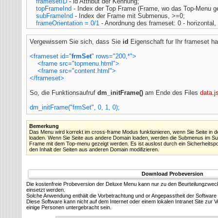
framesetID
- id Attribut der
Kennung;
topFrameInd
- Index der Top Frame (Frame, wo das Top-Menu gez
subFrameInd
- Index der Frame mit Submenus, >=0;
frameOrientation = 0/1
- Anordnung des frameset: 0 - horizontal, 1
Vergewissern Sie sich, dass Sie
id
Eigenschaft fur Ihr frameset h
<frameset id="
frmSet
" rows="200,*">
<frame src="topmenu.html">
<frame src="content.html">
</frameset>
So, die Funktionsaufruf
dm_initFrame()
am Ende des Files
data.j
dm_initFrame("frmSet", 0, 1, 0);
Bemerkung
Das Menu wird korrekt im cross-frame Modus funktionieren, wenn Sie Seite in 
loaden. Wenn Sie Seite aus andere Domain loaden, werden die Submenus im Sub
Frame mit dem Top-menu gezeigt werden. Es ist auslost durch ein Sicherheitspoli
den Inhalt der Seiten aus anderen Domain modifizieren.
Download Probeversion
Die kostenfreie Probeversion der Deluxe Menu kann nur zu den Beurteilungzwec
einsetzt werden.
Solсhe Anwendung enthält die Vorbetrachtung und or Angepasstheit der Software 
Diese Software kann nicht auf dem Internet oder einem lokalen Intranet Site zu
einige Personen untergebracht sein.