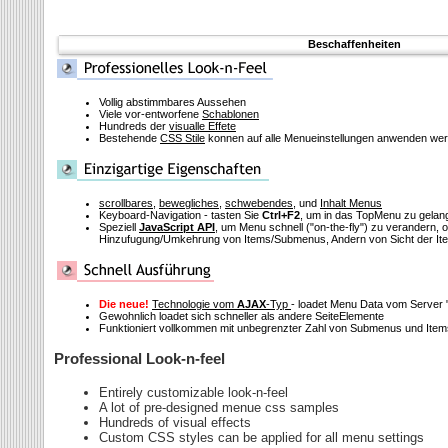
Beschaffenheiten
Vollig abstimmbares Aussehen
Viele vor-entworfene
Schablonen
Hundreds der
visualle Effete
Bestehende
CSS Stile
konnen auf alle Menueinstellungen anwenden we
scrollbares
,
bewegliches
,
schwebendes
, und
Inhalt Menus
Keyboard-Navigation - tasten Sie
Ctrl+F2
, um in das TopMenu zu gelan
Speziell
JavaScript API
, um Menu schnell
("on-the-fly")
zu verandern, o
Hinzufugung/Umkehrung von Items/Submenus, Andern von Sicht der It
Die neue!
Technologie vom
AJAX
-Typ
- loadet Menu Data vom Server
Gewohnlich loadet sich schneller als andere SeiteElemente
Funktioniert vollkommen mit unbegrenzter Zahl von Submenus und Item
Professional Look-n-feel
Entirely customizable look-n-feel
A lot of pre-designed menue css samples
Hundreds of visual effects
Custom CSS styles can be applied for all menu settings