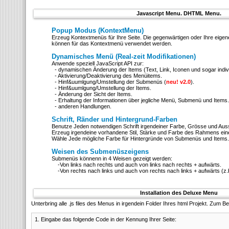
Javascript Menu. DHTML Menu.
Popup Modus (KontextMenu)
Erzeug Kontextmenüs für Ihre Seite. Die gegenwärtigen oder Ihre eige
können für das Kontextmenü verwendet werden.
Dynamisches Menü (Real-zeit Modifikationen)
Anwende speziell JavaScript API zur:
- dynamischen Änderung der Items (Text, Link, Iconen und sogar individu
- Aktivierung/Deaktivierung des Menüitems.
- Hinf&uumlgung/Umstellung der Submenüs (
neu! v2.0
).
- Hinf&uumlgung/Umstellung der Items.
- Änderung der Sicht der Items.
- Erhaltung der Informationen über jegliche Menü, Submenü und Items.
- anderen Handlungen.
Schrift, Ränder und Hintergrund-Farben
Benutze Jeden notwendigen Schrift irgendeiner Farbe, Grösse und Auss
Erzeug irgendeine vorhandene Stil, Stärke und Farbe des Rahmens ei
Wähle Jede mögliche Farbe für Hintergründe von Submenüs und Items.
Weisen des Submenüszeigens
Submenüs könnenn in 4 Weisen gezeigt werden:
-Von links nach rechts und auch von links nach rechts + aufwärts.
-Von rechts nach links und auch von rechts nach links + aufwärts (z.
Installation des Deluxe Menu
Unterbring alle .js files des Menus in irgendein Folder Ihres html Projekt. Zum Be
1. Eingabe das folgende Code in der
Kennung Ihrer Seite: