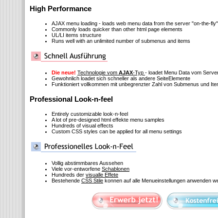
High Performance
AJAX menu loading - loads web menu data from the server "on-the-fly"
Commonly loads quicker than other html page elements
UL/LI items structure
Runs well with an unlimited number of submenus and items
Die neue!
Technologie vom
AJAX
-Typ
- loadet Menu Data vom Serve
Gewohnlich loadet sich schneller als andere SeiteElemente
Funktioniert vollkommen mit unbegrenzter Zahl von Submenus und It
Professional Look-n-feel
Entirely customizable look-n-feel
A lot of pre-designed html effekte menu samples
Hundreds of visual effects
Custom CSS styles can be applied for all menu settings
Vollig abstimmbares Aussehen
Viele vor-entworfene
Schablonen
Hundreds der
visualle Effete
Bestehende
CSS Stile
konnen auf alle Menueinstellungen anwenden w