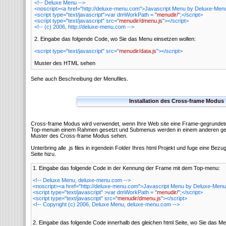
<!-- Deluxe Menu -->
<noscript><a href="http://deluxe-menu.com">Javascript Menu by Deluxe-Men
<script type="text/javascript">var dmWorkPath = "
menudir/
";</script>
<script type="text/javascript" src="
menudir/dmenu.js
"></script>
<!-- (c) 2006, http://deluxe-menu.com -->
2. Eingabe das folgende Code, wo Sie das Menu einsetzen wollen:
<script type="text/javascript" src="
menudir/data.js
"></script>
Muster des HTML sehen
Sehe auch Beschreibung der Menufiles.
Installation des Cross-frame Modus
Cross-frame Modus wird verwendet, wenn Ihre Web site eine Frame-gegrundete S
Top-menuin einem Rahmen gesetzt und Submenus werden in einem anderen ge
Muster des Cross-frame Modus sehen.
Unterbring alle .js files in irgendein Folder Ihres html Projekt und fuge eine Bez
Seite hizu.
1. Eingabe das folgende Code in der
Kennung der Frame mit dem Top-menu:
<!-- Deluxe Menu, deluxe-menu.com -->
<noscript><a href="http://deluxe-menu.com">Javascript Menu by Deluxe-Menu
<script type="text/javascript" >var dmWorkPath = "
menudir/
";</script>
<script type="text/javascript" src="
menudir/dmenu.js
"></script>
<!-- Copyright (c) 2006, Deluxe Menu, deluxe-menu.com -->
2. Eingabe das folgende Code innerhalb des gleichen html Seite, wo Sie das Me