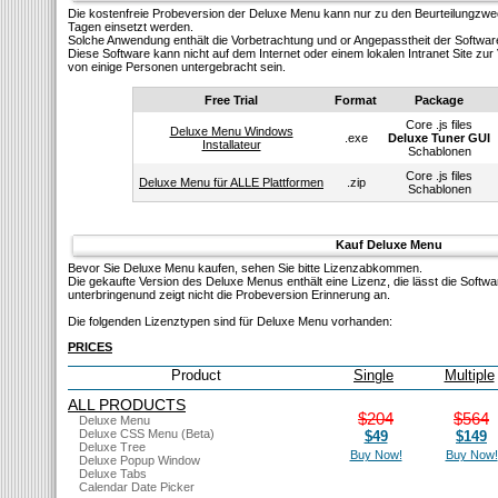
Die kostenfreie Probeversion der Deluxe Menu kann nur zu den Beurteilungzw
Tagen einsetzt werden.
Solсhe Anwendung enthält die Vorbetrachtung und or Angepasstheit der Softwar
Diese Software kann nicht auf dem Internet oder einem lokalen Intranet Site z
von einige Personen untergebracht sein.
Free Trial
Format
Package
Core .js files
Deluxe Menu Windows
.exe
Deluxe Tuner GUI
Installateur
Schablonen
Core .js files
Deluxe Menu für ALLE Plattformen
.zip
Schablonen
Kauf Deluxe Menu
Bevor Sie Deluxe Menu kaufen, sehen Sie bitte Lizenzabkommen.
Die gekaufte Version des Deluxe Menus enthält eine Lizenz, die lässt die Softw
unterbringenund zeigt nicht die Probeversion Erinnerung an.
Die folgenden Lizenztypen sind für Deluxe Menu vorhanden:
PRICES
Product
Single
Multiple
ALL PRODUCTS
$204
$564
Deluxe Menu
Deluxe CSS Menu (Beta)
$49
$149
Deluxe Tree
Buy Now!
Buy Now!
Deluxe Popup Window
Deluxe Tabs
Calendar Date Picker