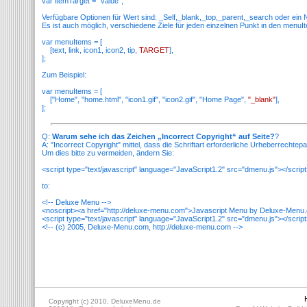
var itemTarget = "value";
Verfügbare Optionen für Wert sind: _Self,_blank,_top,_parent,_search oder e
Es ist auch möglich, verschiedene Ziele für jeden einzelnen Punkt in den men
var menuItems = [
[text, link, icon1, icon2, tip,
TARGET
],
];
Zum Beispiel:
var menuItems = [
["Home", "home.html", "icon1.gif", "icon2.gif", "Home Page",
"_blank"
],
];
Q:
Warum sehe ich das Zeichen „Incorrect Copyright“ auf Seite?
?
A: "Incorrect Copyright" mittel, dass die Schriftart erforderliche Urheberrechtep
Um dies bitte zu vermeiden, ändern Sie:
<script type="text/javascript" language="JavaScript1.2" src="dmenu.js"></scrip
to:
<!-- Deluxe Menu -->
<noscript><a href="http://deluxe-menu.com">Javascript Menu by Deluxe-Menu
<script type="text/javascript" language="JavaScript1.2" src="dmenu.js"></scrip
<!-- (c) 2005, Deluxe-Menu.com, http://deluxe-menu.com -->
Copyright (c) 2010, DeluxeMenu.de