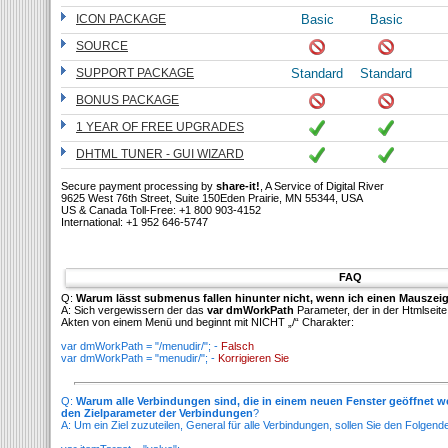
ICON PACKAGE
Basic
Basic
SOURCE
SUPPORT PACKAGE
Standard
Standard
BONUS PACKAGE
1 YEAR OF FREE UPGRADES
DHTML TUNER - GUI WIZARD
Secure payment processing by
share-it!
, A Service of Digital River
9625 West 76th Street, Suite 150Eden Prairie, MN 55344, USA
US & Canada Toll-Free: +1 800 903-4152
International: +1 952 646-5747
FAQ
Q:
Warum lässt submenus fallen hinunter nicht, wenn ich einen Mauszeig
A: Sich vergewissern der das
var dmWorkPath
Parameter, der in der Htmlseite 
Akten von einem Menü und beginnt mit NICHT „/“ Charakter:
var dmWorkPath = "/menudir/"; -
Falsch
var dmWorkPath = "menudir/"; -
Korrigieren Sie
Q:
Warum alle Verbindungen sind, die in einem neuen Fenster geöffnet 
den Zielparameter der Verbindungen
?
A: Um ein Ziel zuzuteilen, General für alle Verbindungen, sollen Sie den Folge