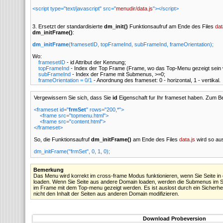
<script type="text/javascript" src="
menudir/data.js
"></script>
3. Ersetzt der standardisierte
dm_init()
Funktionsaufruf am Ende des Files
dat
dm_initFrame()
:
dm_initFrame
(framesetID, topFrameInd, subFrameInd, frameOrientation);
Wo:
framesetID
- id Attribut der
Kennung;
topFrameInd
- Index der Top Frame (Frame, wo das Top-Menu gezeigt sein w
subFrameInd
- Index der Frame mit Submenus, >=0;
frameOrientation = 0/1
- Anordnung des frameset: 0 - horizontal, 1 - vertikal.
Vergewissern Sie sich, dass Sie
id
Eigenschaft fur Ihr frameset haben. Zum Be
<frameset id="
frmSet
" rows="200,*">
<frame src="topmenu.html">
<frame src="content.html">
</frameset>
So, die Funktionsaufruf
dm_initFrame()
am Ende des Files
data.js
wird so au
dm_initFrame("frmSet", 0, 1, 0);
Bemerkung
Das Menu wird korrekt im cross-frame Modus funktionieren, wenn Sie Seite in
loaden. Wenn Sie Seite aus andere Domain loaden, werden die Submenus im Su
im Frame mit dem Top-menu gezeigt werden. Es ist auslost durch ein Sicherheit
nicht den Inhalt der Seiten aus anderen Domain modifizieren.
Download Probeversion