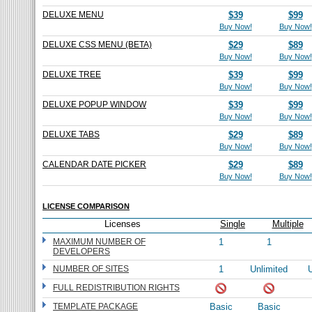
DELUXE MENU
$39
$99
Buy Now!
Buy Now!
DELUXE CSS MENU (BETA)
$29
$89
Buy Now!
Buy Now!
DELUXE TREE
$39
$99
Buy Now!
Buy Now!
DELUXE POPUP WINDOW
$39
$99
Buy Now!
Buy Now!
DELUXE TABS
$29
$89
Buy Now!
Buy Now!
CALENDAR DATE PICKER
$29
$89
Buy Now!
Buy Now!
LICENSE COMPARISON
Licenses
Single
Multiple
MAXIMUM NUMBER OF
1
1
DEVELOPERS
NUMBER OF SITES
1
Unlimited
U
FULL REDISTRIBUTION RIGHTS
TEMPLATE PACKAGE
Basic
Basic