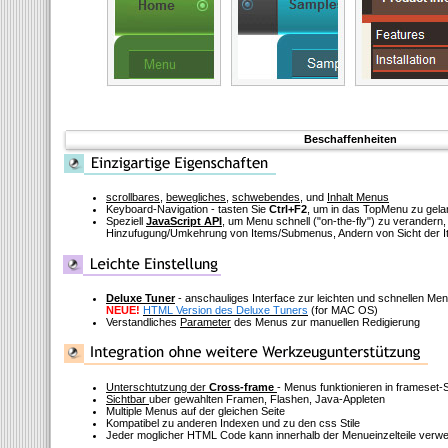
Beschaffenheiten
scrollbares
,
bewegliches
,
schwebendes
, und
Inhalt Menus
Keyboard-Navigation - tasten Sie
Ctrl+F2
, um in das TopMenu zu gel
Speziell
JavaScript API
, um Menu schnell
("on-the-fly")
zu verandern, 
Hinzufugung/Umkehrung von Items/Submenus, Andern von Sicht der I
Deluxe Tuner
- anschauliges Interface zur leichten und schnellen M
NEUE!
HTML Version des Deluxe Tuners
(for MAC OS)
Verstandliches
Parameter
des Menus zur manuellen Redigierung
Unterschtutzung der
Cross-frame
- Menus funktionieren in frameset-
Sichtbar
uber gewahlten Framen, Flashen, Java-Appleten
Multiple Menus auf der gleichen Seite
Kompatibel zu anderen Indexen und zu den css Stile
Jeder moglicher HTML Code kann innerhalb der Menueinzelteile verw