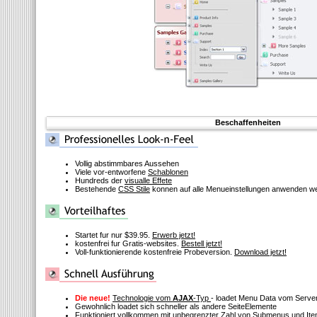
Beschaffenheiten
Vollig abstimmbares Aussehen
Viele vor-entworfene
Schablonen
Hundreds der
visualle Effete
Bestehende
CSS Stile
konnen auf alle Menueinstellungen anwenden w
Startet fur nur $39.95.
Erwerb jetzt!
kostenfrei fur Gratis-websites.
Bestell jetzt!
Voll-funktionierende kostenfreie Probeversion.
Download jetzt!
Die neue!
Technologie vom
AJAX
-Typ
- loadet Menu Data vom Serve
Gewohnlich loadet sich schneller als andere SeiteElemente
Funktioniert vollkommen mit unbegrenzter Zahl von Submenus und It