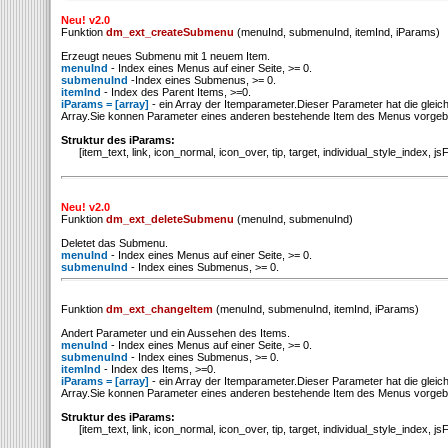
Neu! v2.0
Funktion
dm_ext_createSubmenu
(menuInd, submenuInd, itemInd, iParams)
Erzeugt neues Submenu mit 1 neuem Item.
menuInd
- Index eines Menus auf einer Seite, >= 0.
submenuInd
-Index eines Submenus, >= 0.
itemInd
- Index des Parent Items, >=0.
iParams = [array]
- ein Array der Itemparameter.Dieser Parameter hat die gleich
Array.Sie konnen Parameter eines anderen bestehende Item des Menus vorge
Struktur des iParams:
[item_text, link, icon_normal, icon_over, tip, target, individual_style_index, js
Neu! v2.0
Funktion
dm_ext_deleteSubmenu
(menuInd, submenuInd)
Deletet das Submenu.
menuInd
- Index eines Menus auf einer Seite, >= 0.
submenuInd
- Index eines Submenus, >= 0.
Funktion
dm_ext_changeItem
(menuInd, submenuInd, itemInd, iParams)
Andert Parameter und ein Aussehen des Items.
menuInd
- Index eines Menus auf einer Seite, >= 0.
submenuInd
- Index eines Submenus, >= 0.
itemInd
- Index des Items, >=0.
iParams = [array]
- ein Array der Itemparameter.Dieser Parameter hat die gleich
Array.Sie konnen Parameter eines anderen bestehende Item des Menus vorge
Struktur des iParams:
[item_text, link, icon_normal, icon_over, tip, target, individual_style_index, js