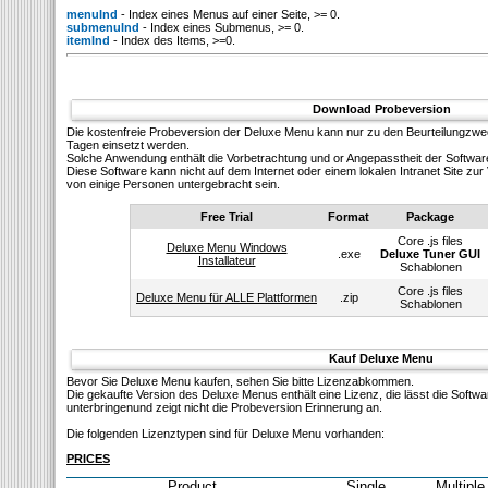
menuInd
- Index eines Menus auf einer Seite, >= 0.
submenuInd
- Index eines Submenus, >= 0.
itemInd
- Index des Items, >=0.
Download Probeversion
Die kostenfreie Probeversion der Deluxe Menu kann nur zu den Beurteilungzw
Tagen einsetzt werden.
Solсhe Anwendung enthält die Vorbetrachtung und or Angepasstheit der Softwar
Diese Software kann nicht auf dem Internet oder einem lokalen Intranet Site z
von einige Personen untergebracht sein.
Free Trial
Format
Package
Core .js files
Deluxe Menu Windows
.exe
Deluxe Tuner GUI
Installateur
Schablonen
Core .js files
Deluxe Menu für ALLE Plattformen
.zip
Schablonen
Kauf Deluxe Menu
Bevor Sie Deluxe Menu kaufen, sehen Sie bitte Lizenzabkommen.
Die gekaufte Version des Deluxe Menus enthält eine Lizenz, die lässt die Softw
unterbringenund zeigt nicht die Probeversion Erinnerung an.
Die folgenden Lizenztypen sind für Deluxe Menu vorhanden:
PRICES
Product
Single
Multiple