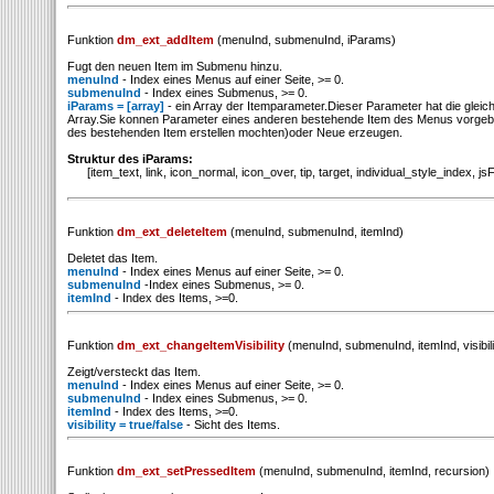
Funktion
dm_ext_addItem
(menuInd, submenuInd, iParams)
Fugt den neuen Item im Submenu hinzu.
menuInd
- Index eines Menus auf einer Seite, >= 0.
submenuInd
- Index eines Submenus, >= 0.
iParams = [array]
- ein Array der Itemparameter.Dieser Parameter hat die gleich
Array.Sie konnen Parameter eines anderen bestehende Item des Menus vorgeben
des bestehenden Item erstellen mochten)oder Neue erzeugen.
Struktur des iParams:
[item_text, link, icon_normal, icon_over, tip, target, individual_style_index, js
Funktion
dm_ext_deleteItem
(menuInd, submenuInd, itemInd)
Deletet das Item.
menuInd
- Index eines Menus auf einer Seite, >= 0.
submenuInd
-Index eines Submenus, >= 0.
itemInd
- Index des Items, >=0.
Funktion
dm_ext_changeItemVisibility
(menuInd, submenuInd, itemInd, visibili
Zeigt/versteckt das Item.
menuInd
- Index eines Menus auf einer Seite, >= 0.
submenuInd
- Index eines Submenus, >= 0.
itemInd
- Index des Items, >=0.
visibility = true/false
- Sicht des Items.
Funktion
dm_ext_setPressedItem
(menuInd, submenuInd, itemInd, recursion)