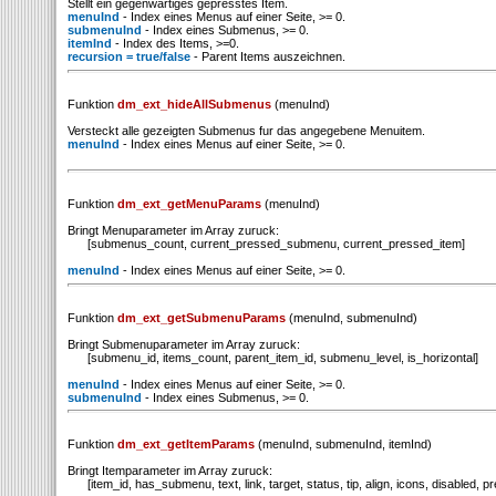
Stellt ein gegenwartiges gepresstes Item.
menuInd
- Index eines Menus auf einer Seite, >= 0.
submenuInd
- Index eines Submenus, >= 0.
itemInd
- Index des Items, >=0.
recursion = true/false
- Parent Items auszeichnen.
Funktion
dm_ext_hideAllSubmenus
(menuInd)
Versteckt alle gezeigten Submenus fur das angegebene Menuitem.
menuInd
- Index eines Menus auf einer Seite, >= 0.
Funktion
dm_ext_getMenuParams
(menuInd)
Bringt Menuparameter im Array zuruck:
[submenus_count, current_pressed_submenu, current_pressed_item]
menuInd
- Index eines Menus auf einer Seite, >= 0.
Funktion
dm_ext_getSubmenuParams
(menuInd, submenuInd)
Bringt Submenuparameter im Array zuruck:
[submenu_id, items_count, parent_item_id, submenu_level, is_horizontal]
menuInd
- Index eines Menus auf einer Seite, >= 0.
submenuInd
- Index eines Submenus, >= 0.
Funktion
dm_ext_getItemParams
(menuInd, submenuInd, itemInd)
Bringt Itemparameter im Array zuruck:
[item_id, has_submenu, text, link, target, status, tip, align, icons, disabled, pr