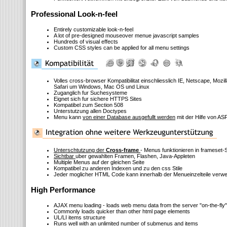
Professional Look-n-feel
Entirely customizable look-n-feel
A lot of pre-designed mouseover menue javascript samples
Hundreds of visual effects
Custom CSS styles can be applied for all menu settings
Volles cross-browser Kompatibilitat einschliesslich IE, Netscape, Mozi
Safari um Windows, Mac OS und Linux
Zuganglich fur Suchesysteme
Eignet sich fur sichere HTTPS Sites
Kompatibel zum Section 508
Unterstutzung allen Doctypes
Menu kann
von einer Database ausgefullt werden
mit der Hilfe von ASP
Unterschtutzung der
Cross-frame
- Menus funktionieren in frameset-
Sichtbar
uber gewahlten Framen, Flashen, Java-Appleten
Multiple Menus auf der gleichen Seite
Kompatibel zu anderen Indexen und zu den css Stile
Jeder moglicher HTML Code kann innerhalb der Menueinzelteile verw
High Performance
AJAX menu loading - loads web menu data from the server "on-the-fly"
Commonly loads quicker than other html page elements
UL/LI items structure
Runs well with an unlimited number of submenus and items