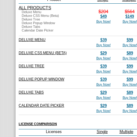
ALL PRODUCTS
$204
$564
Deluxe Menu
Deluxe CSS Menu (Beta)
$49
$149
Deluxe Tree
Buy Now!
Buy Now!
Deluxe Popup Window
Deluxe Tabs
Calendar Date Picker
DELUXE MENU
$39
$99
Buy Now!
Buy Now!
DELUXE CSS MENU (BETA)
$29
$89
Buy Now!
Buy Now!
DELUXE TREE
$39
$99
Buy Now!
Buy Now!
DELUXE POPUP WINDOW
$39
$99
Buy Now!
Buy Now!
DELUXE TABS
$29
$89
Buy Now!
Buy Now!
CALENDAR DATE PICKER
$29
$89
Buy Now!
Buy Now!
LICENSE COMPARISON
Licenses
Single
Multiple