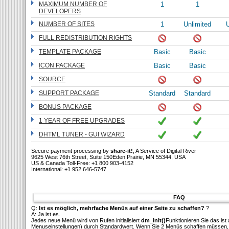
MAXIMUM NUMBER OF
1
1
DEVELOPERS
NUMBER OF SITES
1
Unlimited
U
FULL REDISTRIBUTION RIGHTS
TEMPLATE PACKAGE
Basic
Basic
ICON PACKAGE
Basic
Basic
SOURCE
SUPPORT PACKAGE
Standard
Standard
BONUS PACKAGE
1 YEAR OF FREE UPGRADES
DHTML TUNER - GUI WIZARD
Secure payment processing by
share-it!
, A Service of Digital River
9625 West 76th Street, Suite 150Eden Prairie, MN 55344, USA
US & Canada Toll-Free: +1 800 903-4152
International: +1 952 646-5747
FAQ
Q:
Ist es möglich, mehrfache Menüs auf einer Seite zu schaffen?
?
A: Ja ist es.
Jedes neue Menü wird von Rufen initialisiert
dm_init()
Funktionieren Sie das ist 
Menuseinstellungen) durch Standardwert. Wenn Sie 2 Menüs schaffen müssen, 