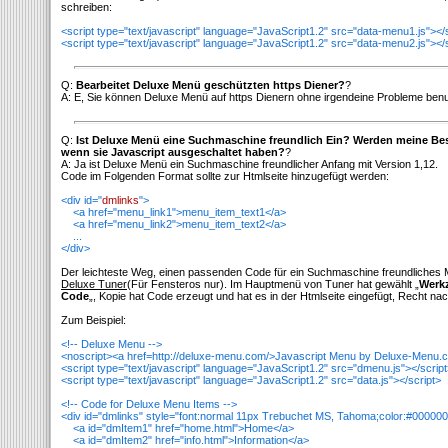
schreiben:
<script type="text/javascript" language="JavaScript1.2" src="data-menu1.js"></
<script type="text/javascript" language="JavaScript1.2" src="data-menu2.js"></
Q:
Bearbeitet Deluxe Menü geschützten https Diener?
?
A: E, Sie können Deluxe Menü auf https Dienern ohne irgendeine Probleme ben
Q:
Ist Deluxe Menü eine Suchmaschine freundlich Ein? Werden meine B
wenn sie Javascript ausgeschaltet haben?
?
A: Ja ist Deluxe Menü ein Suchmaschine freundlicher Anfang mit Version 1,12.
Code im Folgenden Format sollte zur Htmlseite hinzugefügt werden:
<div id="
dmlinks
">
<a href="menu_link1">menu_item_text1</a>
<a href="menu_link2">menu_item_text2</a>
...
</div>
Der leichteste Weg, einen passenden Code für ein Suchmaschine freundliches 
Deluxe Tuner
(Für Fensteros nur). Im Hauptmenü von Tuner hat gewählt „
Werkz
Code
„, Kopie hat Code erzeugt und hat es in der Htmlseite eingefügt, Recht n
Zum Beispiel:
<!-- Deluxe Menu -->
<noscript><a href=http://deluxe-menu.com/>Javascript Menu by Deluxe-Menu.
<script type="text/javascript" language="JavaScript1.2" src="dmenu.js"></scrip
<script type="text/javascript" language="JavaScript1.2" src="data.js"></script>
<!-- Code for Deluxe Menu Items -->
<div id="dmlinks" style="font:normal 11px Trebuchet MS, Tahoma;color:#000000
<a id="dmItem1" href="home.html">Home</a>
<a id="dmItem2" href="info.html">Information</a>