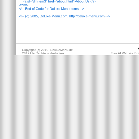
<a id="dmItem3" href="about.html">About Us</a>
</div>
<!-- End of Code for Deluxe Menu Items -->
<!-- (c) 2005, Deluxe-Menu.com, http://deluxe-menu.com -->
Copyright (c) 2010, DeluxeMenu.de
2019Alle Rechte vorbehalten.
Free AI Website Bui