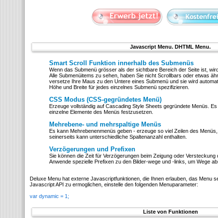
Javascript Menu. DHTML Menu.
Smart Scroll Funktion innerhalb des Submenüs
Wenn das Submenü grösser als der sichtbare Bereich der Seite ist, wi
Alle Submenüitems zu sehen, haben Sie nicht Scrollbars oder etwas äh
versetze Ihre Maus zu den Untere eines Submenü und sie wird automat
Höhe und Breite für jedes einzelnes Submenü spezifizieren.
CSS Modus (CSS-gegründetes Menü)
Erzeuge vollständig auf Cascading Style Sheets gegründete Menüs. Es ist
einzelne Elemente des Menüs festzusetzen.
Mehrebene- und mehrspaltige Menüs
Es kann Mehrebenenmenüs geben - erzeuge so viel Zeilen des Menüs, 
seinerseits kann unterschiedliche Spaltenanzahl enthalten.
Verzögerungen und Prefixen
Sie können die Zeit für Verzögerungen beim Zeigung oder Versteckung 
Anwende spezielle Prefixen zu den Bilder-wege und -links, um Wege a
Deluxe Menu hat externe Javascriptfunktionen, die Ihnen erlauben, das Menu se
Javascript API zu ermoglichen, einstelle den folgenden Menuparameter:
var dynamic = 1;
Liste von Funktionen