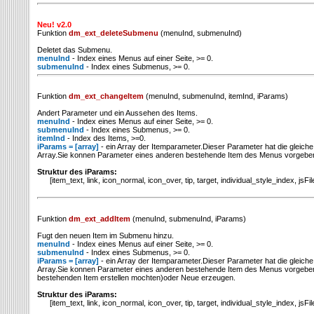
Neu! v2.0
Funktion
dm_ext_deleteSubmenu
(menuInd, submenuInd)
Deletet das Submenu.
menuInd
- Index eines Menus auf einer Seite, >= 0.
submenuInd
- Index eines Submenus, >= 0.
Funktion
dm_ext_changeItem
(menuInd, submenuInd, itemInd, iParams)
Andert Parameter und ein Aussehen des Items.
menuInd
- Index eines Menus auf einer Seite, >= 0.
submenuInd
- Index eines Submenus, >= 0.
itemInd
- Index des Items, >=0.
iParams = [array]
- ein Array der Itemparameter.Dieser Parameter hat die gleiche
Array.Sie konnen Parameter eines anderen bestehende Item des Menus vorgebe
Struktur des iParams:
[item_text, link, icon_normal, icon_over, tip, target, individual_style_index, jsFi
Funktion
dm_ext_addItem
(menuInd, submenuInd, iParams)
Fugt den neuen Item im Submenu hinzu.
menuInd
- Index eines Menus auf einer Seite, >= 0.
submenuInd
- Index eines Submenus, >= 0.
iParams = [array]
- ein Array der Itemparameter.Dieser Parameter hat die gleiche
Array.Sie konnen Parameter eines anderen bestehende Item des Menus vorgeben 
bestehenden Item erstellen mochten)oder Neue erzeugen.
Struktur des iParams:
[item_text, link, icon_normal, icon_over, tip, target, individual_style_index, jsFi