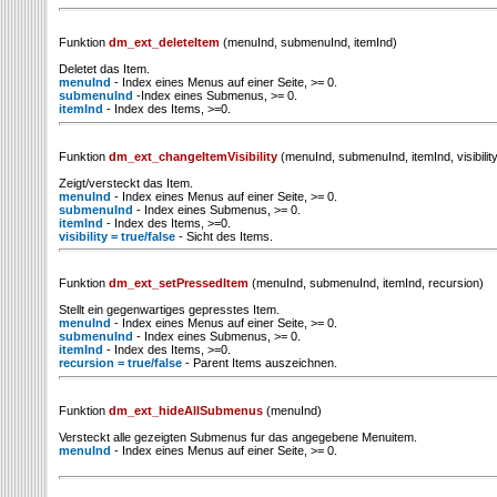
Funktion
dm_ext_deleteItem
(menuInd, submenuInd, itemInd)
Deletet das Item.
menuInd
- Index eines Menus auf einer Seite, >= 0.
submenuInd
-Index eines Submenus, >= 0.
itemInd
- Index des Items, >=0.
Funktion
dm_ext_changeItemVisibility
(menuInd, submenuInd, itemInd, visibilit
Zeigt/versteckt das Item.
menuInd
- Index eines Menus auf einer Seite, >= 0.
submenuInd
- Index eines Submenus, >= 0.
itemInd
- Index des Items, >=0.
visibility = true/false
- Sicht des Items.
Funktion
dm_ext_setPressedItem
(menuInd, submenuInd, itemInd, recursion)
Stellt ein gegenwartiges gepresstes Item.
menuInd
- Index eines Menus auf einer Seite, >= 0.
submenuInd
- Index eines Submenus, >= 0.
itemInd
- Index des Items, >=0.
recursion = true/false
- Parent Items auszeichnen.
Funktion
dm_ext_hideAllSubmenus
(menuInd)
Versteckt alle gezeigten Submenus fur das angegebene Menuitem.
menuInd
- Index eines Menus auf einer Seite, >= 0.