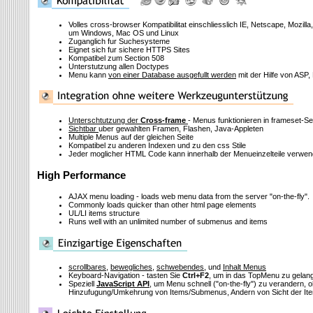
Volles cross-browser Kompatibilitat einschliesslich IE, Netscape, Mozill
um Windows, Mac OS und Linux
Zuganglich fur Suchesysteme
Eignet sich fur sichere HTTPS Sites
Kompatibel zum Section 508
Unterstutzung allen Doctypes
Menu kann
von einer Database ausgefullt werden
mit der Hilfe von ASP,
Unterschtutzung der
Cross-frame
- Menus funktionieren in frameset-Se
Sichtbar
uber gewahlten Framen, Flashen, Java-Appleten
Multiple Menus auf der gleichen Seite
Kompatibel zu anderen Indexen und zu den css Stile
Jeder moglicher HTML Code kann innerhalb der Menueinzelteile verwe
High Performance
AJAX menu loading - loads web menu data from the server "on-the-fly".
Commonly loads quicker than other html page elements
UL/LI items structure
Runs well with an unlimited number of submenus and items
scrollbares
,
bewegliches
,
schwebendes
, und
Inhalt Menus
Keyboard-Navigation - tasten Sie
Ctrl+F2
, um in das TopMenu zu gelan
Speziell
JavaScript API
, um Menu schnell
("on-the-fly")
zu verandern, o
Hinzufugung/Umkehrung von Items/Submenus, Andern von Sicht der Ite