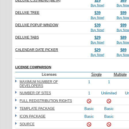
DELUXE CSS MENU (BETA)
$29
$89
Buy Now!
Buy Now
DELUXE TREE
$39
$99
Buy Now!
Buy Now
DELUXE POPUP WINDOW
$39
$99
Buy Now!
Buy Now
DELUXE TABS
$29
$89
Buy Now!
Buy Now
CALENDAR DATE PICKER
$29
$89
Buy Now!
Buy Now
LICENSE COMPARISON
Licenses
Single
Multiple
MAXIMUM NUMBER OF
1
1
DEVELOPERS
NUMBER OF SITES
1
Unlimited
Un
FULL REDISTRIBUTION RIGHTS
TEMPLATE PACKAGE
Basic
Basic
ICON PACKAGE
Basic
Basic
SOURCE