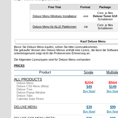
Free Trial
Format
Package
Core .js files
Deluxe Menu Windows Installateur
.exe
Deluxe Tuner GUI
Schablonen
Core .js files
Deluxe Menu für ALLE Plattformen
.zip
Schablonen
Kauf Deluxe Menu
Bevor Sie Deluxe Menu kaufen, sehen Sie bitte Lizenzabkommen.
Die gekaufte Version des Deluxe Menus enthält eine Lizenz, die lässt die Softwa
unterbringenund zeigt nicht die Probeversion Erinnerung an.
Die folgenden Lizenztypen sind für Deluxe Menu vorhanden:
PRICES
Product
Single
Multipl
ALL PRODUCTS
$204
$564
Deluxe Menu
Deluxe CSS Menu (Beta)
$49
$149
Deluxe Tree
Buy Now!
Buy Now
Deluxe Popup Window
Deluxe Tabs
Calendar Date Picker
DELUXE MENU
$39
$99
Buy Now!
Buy Now