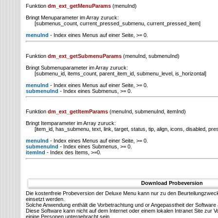
Funktion
dm_ext_getMenuParams
(menuInd)
Bringt Menuparameter im Array zuruck:
[submenus_count, current_pressed_submenu, current_pressed_item]
menuInd
- Index eines Menus auf einer Seite, >= 0.
Funktion
dm_ext_getSubmenuParams
(menuInd, submenuInd)
Bringt Submenuparameter im Array zuruck:
[submenu_id, items_count, parent_item_id, submenu_level, is_horizontal]
menuInd
- Index eines Menus auf einer Seite, >= 0.
submenuInd
- Index eines Submenus, >= 0.
Funktion
dm_ext_getItemParams
(menuInd, submenuInd, itemInd)
Bringt Itemparameter im Array zuruck:
[item_id, has_submenu, text, link, target, status, tip, align, icons, disabled, pres
menuInd
- Index eines Menus auf einer Seite, >= 0.
submenuInd
- Index eines Submenus, >= 0.
itemInd
- Index des Items, >=0.
Download Probeversion
Die kostenfreie Probeversion der Deluxe Menu kann nur zu den Beurteilungzwec
einsetzt werden.
Solсhe Anwendung enthält die Vorbetrachtung und or Angepasstheit der Software 
Diese Software kann nicht auf dem Internet oder einem lokalen Intranet Site zu
einige Personen untergebracht sein.