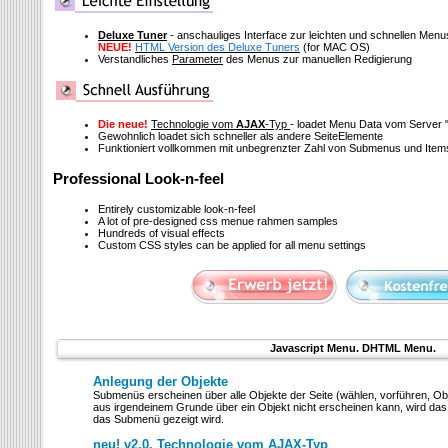
Deluxe Tuner
- anschauliges Interface zur leichten und schnellen Me
NEUE!
HTML Version des Deluxe Tuners
(for MAC OS)
Verstandliches
Parameter
des Menus zur manuellen Redigierung
Die neue!
Technologie vom
AJAX
-Typ
- loadet Menu Data vom Server
Gewohnlich loadet sich schneller als andere SeiteElemente
Funktioniert vollkommen mit unbegrenzter Zahl von Submenus und Item
Professional Look-n-feel
Entirely customizable look-n-feel
A lot of pre-designed css menue rahmen samples
Hundreds of visual effects
Custom CSS styles can be applied for all menu settings
Javascript Menu. DHTML Menu.
Anlegung der Objekte
Submenüs erscheinen über alle Objekte der Seite (wählen, vorführen, Ob
aus irgendeinem Grunde über ein Objekt nicht erscheinen kann, wird das l
das Submenü gezeigt wird.
neu! v2.0. Technologie vom AJAX-Typ