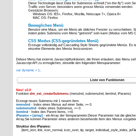
Diese Technologie lässt Data für Submenüs schnell ("on-the-fly") vom Se
Traffic vom Server, besonders wenn grosse Menüs verwendet werden.
Gestützte Browsers:
Windows OS: IE5+, Firefox, Mozilla, Netscape 7+, Opera 8+
MAC OS: Firefox
Bewegliches Menü
Benutze eine Maus, um ein Menü als übliches Fenster zu verschieben. 
indem jedes Submenü vom Menü "getrennt" sein kann (Modus vom MS Off
CSS Modus (CSS-gegründetes Menü)
Erzeuge vollständig auf Cascading Style Sheets gegründete Menüs. Es ist m
einzelne Elemente des Menüs festzusetzen.
Deluxe Menu hat externe Javascriptfunktionen, die Ihnen erlauben, das Menu seh
Javascript API zu ermoglichen, einstelle den folgenden Menuparameter:
var dynamic = 1;
Liste von Funktionen
Neu! v2.0
Funktion
dm_ext_createSubmenu
(menuInd, submenuInd, itemInd, iParams)
Erzeugt neues Submenu mit 1 neuem Item.
menuInd
- Index eines Menus auf einer Seite, >= 0.
submenuInd
-Index eines Submenus, >= 0.
itemInd
- Index des Parent Items, >=0.
iParams = [array]
- ein Array der Itemparameter.Dieser Parameter hat die gleiche
Array.Sie konnen Parameter eines anderen bestehende Item des Menus vorgebe
Struktur des iParams:
[item_text, link, icon_normal, icon_over, tip, target, individual_style_index, jsFi