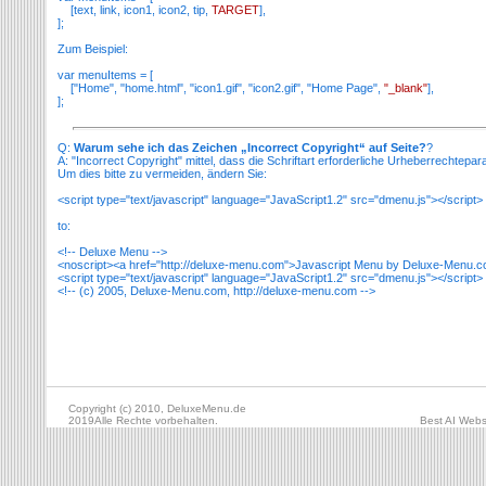
[text, link, icon1, icon2, tip,
TARGET
],
];
Zum Beispiel:
var menuItems = [
["Home", "home.html", "icon1.gif", "icon2.gif", "Home Page",
"_blank"
],
];
Q:
Warum sehe ich das Zeichen „Incorrect Copyright“ auf Seite?
?
A: "Incorrect Copyright" mittel, dass die Schriftart erforderliche Urheberrechtepar
Um dies bitte zu vermeiden, ändern Sie:
<script type="text/javascript" language="JavaScript1.2" src="dmenu.js"></script>
to:
<!-- Deluxe Menu -->
<noscript><a href="http://deluxe-menu.com">Javascript Menu by Deluxe-Menu.c
<script type="text/javascript" language="JavaScript1.2" src="dmenu.js"></script>
<!-- (c) 2005, Deluxe-Menu.com, http://deluxe-menu.com -->
Copyright (c) 2010, DeluxeMenu.de
2019Alle Rechte vorbehalten.
Best AI Webs