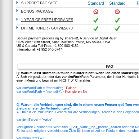
SUPPORT PACKAGE
Standard
Standard
P
BONUS PACKAGE
1 YEAR OF FREE UPGRADES
DHTML TUNER - GUI WIZARD
Secure payment processing by
share-it!
, A Service of Digital River
9625 West 76th Street, Suite 150Eden Prairie, MN 55344, USA
US & Canada Toll-Free: +1 800 903-4152
International: +1 952 646-5747
FAQ
Q:
Warum lässt submenus fallen hinunter nicht, wenn ich einen Mauszeiger
A: Sich vergewissern der das
var dmWorkPath
Parameter, der in der Htmlseite i
einem Menü und beginnt mit NICHT „/“ Charakter:
var dmWorkPath = "/menudir/"; -
Falsch
var dmWorkPath = "menudir/"; -
Korrigieren Sie
Q:
Warum alle Verbindungen sind, die in einem neuen Fenster geöffnet we
Zielparameter der Verbindungen
?
A: Um ein Ziel zuzuteilen, General für alle Verbindungen, sollen Sie den Folgend
var itemTarget = "value";
Verfügbare Optionen für Wert sind: _Self,_blank,_top,_parent,_search oder ein
Es ist auch möglich, verschiedene Ziele für jeden einzelnen Punkt in den menuI
var menuItems = [