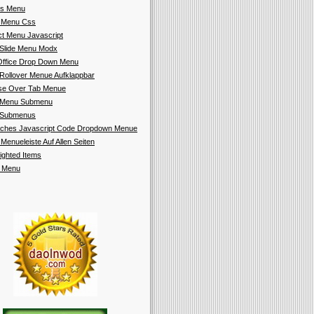
s Menu
 Menu Css
ct Menu Javascript
Slide Menu Modx
ffice Drop Down Menu
Rollover Menue Aufklappbar
e Over Tab Menue
 Menu Submenu
 Submenus
aches Javascript Code Dropdown Menue
 Menueleiste Auf Allen Seiten
lighted Items
t Menu