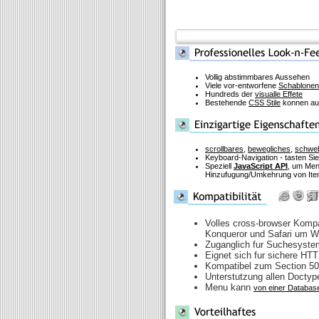
Vollig abstimmbares Aussehen
Viele vor-entworfene
Schablonen
Hundreds der
visualle Effete
Bestehende
CSS Stile
konnen auf
scrollbares
,
bewegliches
,
schwe
Keyboard-Navigation - tasten Si
Speziell
JavaScript API
, um Men
Hinzufugung/Umkehrung von Item
Volles cross-browser Kompat
Konqueror und Safari um 
Zuganglich fur Suchesyst
Eignet sich fur sichere HT
Kompatibel zum Section 5
Unterstutzung allen Doctyp
Menu kann
von einer Database