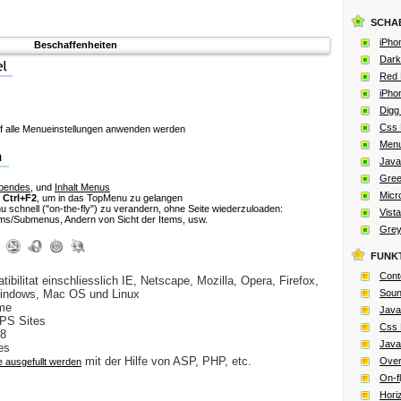
SCHA
iPho
Beschaffenheiten
Dark
Red 
iPho
Digg
Css 
 alle Menueinstellungen anwenden werden
Menu
Java
Gree
bendes
, und
Inhalt Menus
Micro
e
Ctrl+F2
, um in das TopMenu zu gelangen
u schnell
("on-the-fly")
zu verandern, ohne Seite wiederzuloaden:
Vista
s/Submenus, Andern von Sicht der Items, usw.
Grey
FUNK
Cont
ibilitat einschliesslich IE, Netscape, Mozilla, Opera, Firefox,
Windows, Mac OS und Linux
Soun
eme
Java
TPS Sites
Css 
08
Java
es
mit der Hilfe von ASP, PHP, etc.
Over
 ausgefullt werden
On-f
Hori