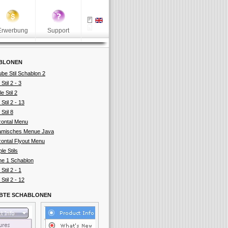
Erwerbung
Support
BLONEN
ube Stil Schablon 2
 Stil 2 - 3
e Stil 2
 Stil 2 - 13
 Stil 8
zontal Menu
misches Menue Java
zontal Flyout Menu
ple Stils
ne 1 Schablon
 Stil 2 - 1
 Stil 2 - 12
EBTE SCHABLONEN