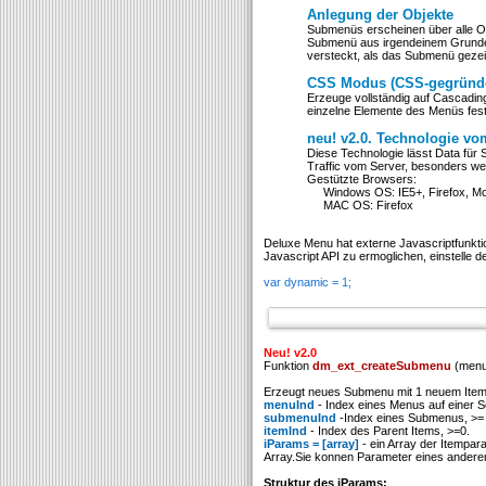
Anlegung der Objekte
Submenüs erscheinen über alle Obj
Submenü aus irgendeinem Grunde ü
versteckt, als das Submenü gezeig
CSS Modus (CSS-gegründ
Erzeuge vollständig auf Cascading 
einzelne Elemente des Menüs fes
neu! v2.0. Technologie v
Diese Technologie lässt Data für 
Traffic vom Server, besonders 
Gestützte Browsers:
Windows OS: IE5+, Firefox, Moz
MAC OS: Firefox
Deluxe Menu hat externe Javascriptfunkti
Javascript API zu ermoglichen, einstelle
var dynamic = 1;
Neu! v2.0
Funktion
dm_ext_createSubmenu
(menuI
Erzeugt neues Submenu mit 1 neuem Item
menuInd
- Index eines Menus auf einer Se
submenuInd
-Index eines Submenus, >= 
itemInd
- Index des Parent Items, >=0.
iParams = [array]
- ein Array der Itempar
Array.Sie konnen Parameter eines ander
Struktur des iParams: