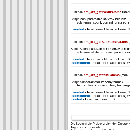
Funktion
dm_ext_getMenuParams
(menu
Bringt Menuparameter im Array zuruck:
[submenus_count, current_pressed_su
menuInd
- Index eines Menus auf einer Se
Funktion
dm_ext_getSubmenuParams
(
Bringt Submenuparameter im Array zuruck
[submenu_id, items_count, parent_item_i
menuInd
- Index eines Menus auf einer Se
submenuInd
- Index eines Submenus, >=
Funktion
dm_ext_getItemParams
(menuI
Bringt Itemparameter im Array zuruck:
[item_id, has_submenu, text, link, target, 
menuInd
- Index eines Menus auf einer Se
submenuInd
- Index eines Submenus, >=
itemInd
- Index des Items, >=0.
Die kostenfreie Probeversion der Deluxe
Tagen einsetzt werden.