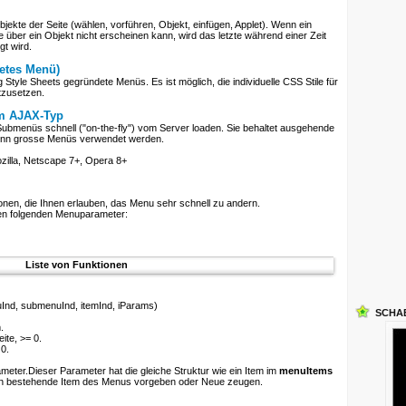
ekte der Seite (wählen, vorführen, Objekt, einfügen, Applet). Wenn ein
ber ein Objekt nicht erscheinen kann, wird das letzte während einer Zeit
t wird.
etes Menü)
Style Sheets gegründete Menüs. Es ist möglich, die individuelle CSS Stile für
tzusetzen.
om AJAX-Typ
Submenüs schnell ("on-the-fly") vom Server loaden. Sie behaltet ausgehende
wenn grosse Menüs verwendet werden.
illa, Netscape 7+, Opera 8+
onen, die Ihnen erlauben, das Menu sehr schnell zu andern.
 den folgenden Menuparameter:
Liste von Funktionen
nd, submenuInd, itemInd, iParams)
SCHA
.
ite, >= 0.
0.
ameter.Dieser Parameter hat die gleiche Struktur wie ein Item im
menuItems
en bestehende Item des Menus vorgeben oder Neue zeugen.