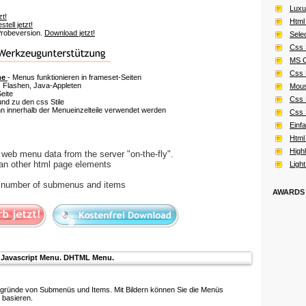
Luxu
zt!
Html
stell jetzt!
 Probeversion.
Download jetzt!
Sele
Css 
MS O
Css 
me
- Menus funktionieren in frameset-Seiten
 Flashen, Java-Appleten
Mous
eite
Css
nd zu den css Stile
 innerhalb der Menueinzelteile verwendet werden
Css
Einf
Html
High
web menu data from the server "on-the-fly".
an other html page elements
Ligh
d number of submenus and items
AWARDS
Javascript Menu. DHTML Menu.
ergründe von Submenüs und Items. Mit Bildern können Sie die Menüs
 basieren.