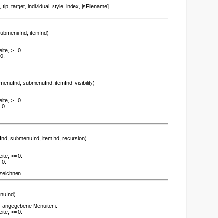
ip, target, individual_style_index, jsFilename]
ubmenuInd, itemInd)
ite, >= 0.
0.
menuInd, submenuInd, itemInd, visibility)
ite, >= 0.
 0.
nd, submenuInd, itemInd, recursion)
ite, >= 0.
 0.
zeichnen.
nuInd)
as angegebene Menuitem.
ite, >= 0.