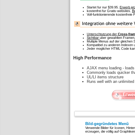
Startet fur nur $39.95.
Erwerb jet
kostenfrei fur Gratis-websites.
Be
Voll-funktionierende kostenfreie
Unterschtutzung der
Cross-fra
Sichtbar
uber gewahlten Framen,
Multiple Menus auf der gleichen S
Kompatibel zu anderen Indexen u
Jeder moglicher HTML Code kann
High Performance
AJAX menu loading - loads 
Commonly loads quicker th
UL/LI items structure
Runs well with an unlimite
Bild-gegründetes Menü
Verwende Bilder für Iconen, Hint
erzeugen, die völlig auf Graphiken