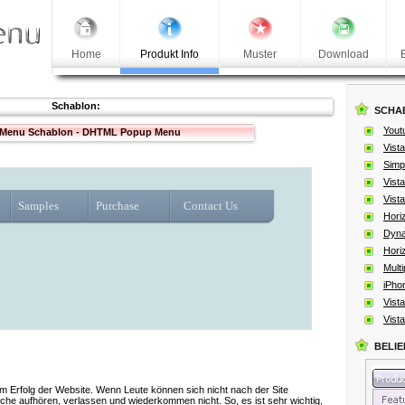
Home
Produkt Info
Muster
Download
Schablon:
SCHA
Yout
 Menu Schablon - DHTML Popup Menu
Vista
Simpl
Vista
Vista
Samples
Purchase
Contact Us
Hori
Dyna
Hori
Multi
iPho
Vista
Vista
BELI
zum Erfolg der Website. Wenn Leute können sich nicht nach der Site
uche aufhören, verlassen und wiederkommen nicht. So, es ist sehr wichtig,