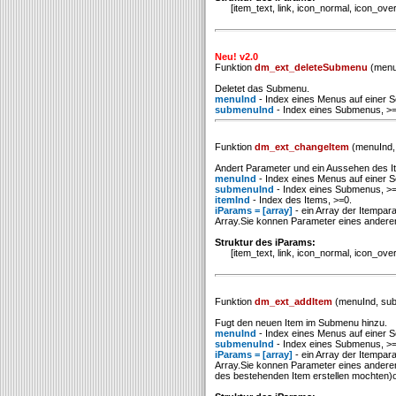
[item_text, link, icon_normal, icon_over, t
Neu! v2.0
Funktion
dm_ext_deleteSubmenu
(menu
Deletet das Submenu.
menuInd
- Index eines Menus auf einer Se
submenuInd
- Index eines Submenus, >=
Funktion
dm_ext_changeItem
(menuInd, 
Andert Parameter und ein Aussehen des I
menuInd
- Index eines Menus auf einer Se
submenuInd
- Index eines Submenus, >=
itemInd
- Index des Items, >=0.
iParams = [array]
- ein Array der Itempar
Array.Sie konnen Parameter eines ander
Struktur des iParams:
[item_text, link, icon_normal, icon_over, t
Funktion
dm_ext_addItem
(menuInd, sub
Fugt den neuen Item im Submenu hinzu.
menuInd
- Index eines Menus auf einer Se
submenuInd
- Index eines Submenus, >=
iParams = [array]
- ein Array der Itempar
Array.Sie konnen Parameter eines andere
des bestehenden Item erstellen mochten)