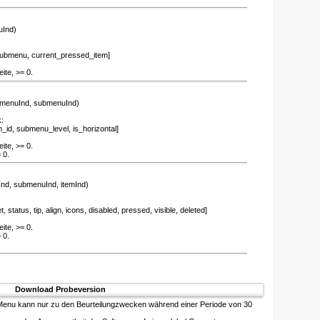
Ind)
bmenu, current_pressed_item]
ite, >= 0.
menuInd, submenuInd)
:
d, submenu_level, is_horizontal]
ite, >= 0.
 0.
nd, submenuInd, itemInd)
status, tip, align, icons, disabled, pressed, visible, deleted]
ite, >= 0.
 0.
Download Probeversion
 Menu kann nur zu den Beurteilungzwecken während einer Periode von 30