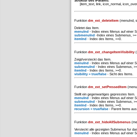
Struktur des iParams:
[item_text, link, icon_normal, icon_over, t
Funktion
dm_ext_deleteItem
(menuInd, s
Deletet das Item.
menuInd
- Index eines Menus auf einer Se
submenuInd
-Index eines Submenus, >= 
itemInd
- Index des Items, >=0.
Funktion
dm_ext_changeItemVisibility
(
Zeigt/versteckt das Item.
menuInd
- Index eines Menus auf einer Se
submenuInd
- Index eines Submenus, >=
itemInd
- Index des Items, >=0.
visibility = true/false
- Sicht des Items.
Funktion
dm_ext_setPressedItem
(menuI
Stellt ein gegenwartiges gepresstes Item.
menuInd
- Index eines Menus auf einer Se
submenuInd
- Index eines Submenus, >=
itemInd
- Index des Items, >=0.
recursion = true/false
- Parent Items aus
Funktion
dm_ext_hideAllSubmenus
(me
Versteckt alle gezeigten Submenus fur d
menuInd
- Index eines Menus auf einer Se