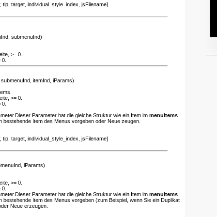
ip, target, individual_style_index, jsFilename]
Ind, submenuInd)
ite, >= 0.
 0.
submenuInd, itemInd, iParams)
tems.
ite, >= 0.
 0.
ameter.Dieser Parameter hat die gleiche Struktur wie ein Item im
menuItems
en bestehende Item des Menus vorgeben oder Neue zeugen.
ip, target, individual_style_index, jsFilename]
menuInd, iParams)
ite, >= 0.
 0.
ameter.Dieser Parameter hat die gleiche Struktur wie ein Item im
menuItems
n bestehende Item des Menus vorgeben (zum Beispiel, wenn Sie ein Duplikat
oder Neue erzeugen.