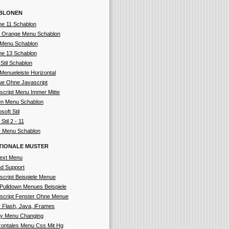
BLONEN
ne 11 Schablon
 Orange Menu Schablon
Menu Schablon
ne 13 Schablon
 Stil Schablon
Menueleiste Horizontal
e Ohne Javascript
script Menu Immer Mitte
n Menu Schablon
soft Stil
 Stil 2 - 11
 Menu Schablon
TIONALE MUSTER
ext Menu
d Support
script Beispiele Menue
Pulldown Menues Beispiele
script Fenster Ohne Menue
 Flash, Java, iFrames
ly Menu Changing
zontales Menu Css Mit Hg