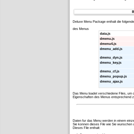
B
Deluxe Menu Package enthalt die folgende
des Menus
data.js
dmenu.js
dmenu4.js
dmenu_add.js
dmenu_dyn.js
dmenu_key.js
dmenu_cf.js
dmenu_popup.js
dmenu_ajax.js
Das Menu loadet verschiedene Files, um
Eigenschaften des Menus entsprechend zu
Daten fur das Menu werden in einem einzeln
Sie konnen dieses File wie Sie wunschen
Dieses File enthalt: