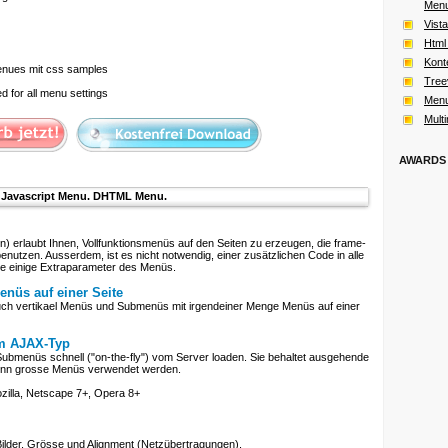
Men
Vist
Html
Kont
menues mit css samples
Tree
 for all menu settings
Menu
Mult
AWARDS
Javascript Menu. DHTML Menu.
erlaubt Ihnen, Vollfunktionsmenüs auf den Seiten zu erzeugen, die frame-
enutzen. Ausserdem, ist es nicht notwendig, einer zusätzlichen Code in alle
ne einige Extraparameter des Menüs.
nüs auf einer Seite
uch vertikael Menüs und Submenüs mit irgendeiner Menge Menüs auf einer
om AJAX-Typ
Submenüs schnell ("on-the-fly") vom Server loaden. Sie behaltet ausgehende
wenn grosse Menüs verwendet werden.
illa, Netscape 7+, Opera 8+
Bilder, Grösse und Alignment (Netzübertragungen).