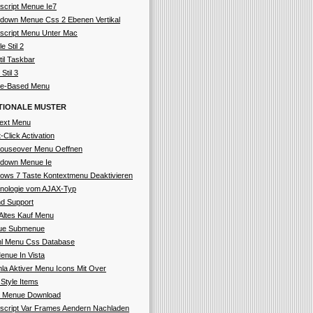
script Menue Ie7
down Menue Css 2 Ebenen Vertikal
script Menu Unter Mac
e Stil 2
til Taskbar
Stil 3
e-Based Menu
TIONALE MUSTER
ext Menu
-Click Activation
useover Menu Oeffnen
down Menue Ie
ows 7 Taste Kontextmenu Deaktivieren
nologie vom AJAX-Typ
d Support
Altes Kauf Menu
ue Submenue
l Menu Css Database
enue In Vista
la Aktiver Menu Icons Mit Over
 Style Items
a Menue Download
script Var Frames Aendern Nachladen