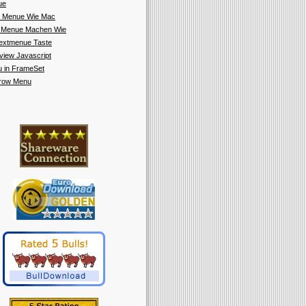
ue
a Menue Wie Mac
 Menue Machen Wie
extmenue Taste
view Javascript
 in FrameSet
irow Menu