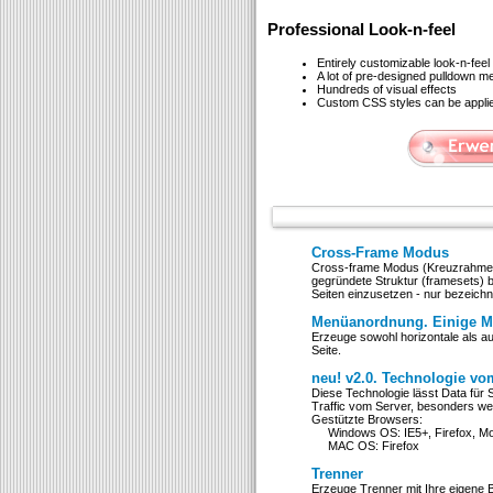
Professional Look-n-feel
Entirely customizable look-n-feel
A lot of pre-designed pulldown 
Hundreds of visual effects
Custom CSS styles can be applied
Cross-Frame Modus
Cross-frame Modus (Kreuzrahmen) 
gegründete Struktur (framesets) b
Seiten einzusetzen - nur bezeich
Menüanordnung. Einige Me
Erzeuge sowohl horizontale als a
Seite.
neu! v2.0. Technologie v
Diese Technologie lässt Data für 
Traffic vom Server, besonders 
Gestützte Browsers:
Windows OS: IE5+, Firefox, Moz
MAC OS: Firefox
Trenner
Erzeuge Trenner mit Ihre eigene 