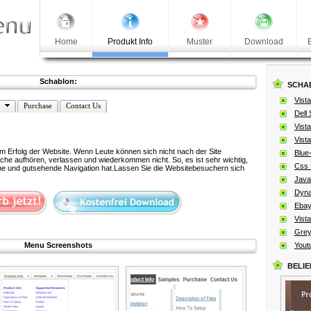
Home
Produkt Info
Muster
Download
Schablon:
SCHA
Vista
Purchase
Contact Us
Dell 
Vista
Vista
zum Erfolg der Website. Wenn Leute können sich nicht nach der Site
Blue
uche aufhören, verlassen und wiederkommen nicht. So, es ist sehr wichtig,
Css 
iche und gutsehende Navigation hat.Lassen Sie die Websitebesuchern sich
Java
Dyna
Ebay
Vista
Grey
Menu Screenshots
Yout
BELI