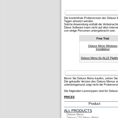
Die kostenfreie Probeversion der Deluxe
Tagen einsetzt werden.
Solсhe Anwendung enthält die Vorbetracht
Diese Software kann nicht auf dem Interne
von einige Personen untergebracht sein.
Free Trial
Deluxe Menu Windows
Installateur
Deluxe Menu für ALLE Plattf
Bevor Sie Deluxe Menu kaufen, sehen Sie
Die gekaufte Version des Deluxe Menus ent
unterbringenund zeigt nicht die Probevers
Die folgenden Lizenztypen sind für Delux
PRICES
Product
ALL PRODUCTS
Deluxe Menu
Deluxe CSS Menu (Beta)