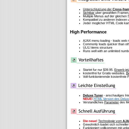
Unterschtutzung der
Cross-fra
Sichtbar
uber gewahlten Framen,
Multiple Menus auf der gleichen S
Kompatibel zu anderen Indexen u
Jeder moglicher HTML Code kann
High Performance
AJAX menu loading - loads web me
Commonly loads quicker than ot
UL/LI items structure
Runs well with an unlimited num
Startet fur nur $39.95.
Erwerb jet
kostenfrei fur Gratis-websites.
Be
Voll-funktionierende kostenfreie
Deluxe Tuner
- anschauliges In
NEUE!
HTML Version des Delux
Verstandliches
Parameter
des Me
Die neue!
Technologie vom
AJA
Gewohnlich loadet sich schneller
Funktioniert vollkommen mit un