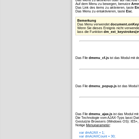
Auf dem Menu zu bewegen, benutze
Arro
Das Link des items zu aktivieren, taste
En
Das Menu zu entaktivieren, taste
Esc
.
Bemerkung
Das Menu verwendet
document.onKe
Wenn Sie dieses Ereignis nicht verwende
lass die Funktion
dm_ext_keystrokes(e
Das File
dmenu_cf.js
ist das Modul mit 
Das File
dmenu_popup.js
ist das Modul 
Das File
dmenu_ajax.js
ist das Modul mi
Die Technologie vom AJAX-Typs lasst Date
Gestutzte Browsers (Windows OS): IE5+, F
Notige
Menuparameter
:
var dmAJAX = 1;
var dmAJAXCount = 30;