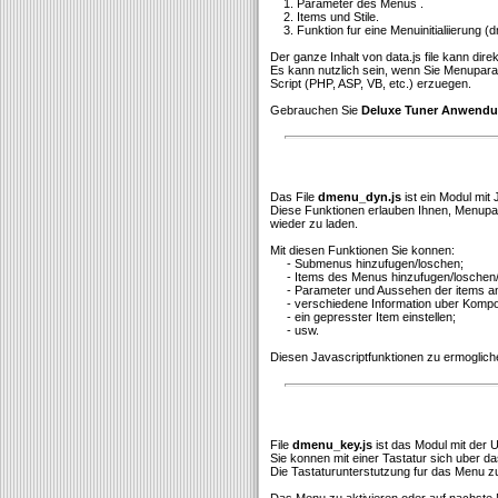
1. Parameter des Menus .
2. Items und Stile.
3. Funktion fur eine Menuinitialiierung (dm
Der ganze Inhalt von data.js file kann di
Es kann nutzlich sein, wenn Sie Menupar
Script (PHP, ASP, VB, etc.) erzuegen.
Gebrauchen Sie
Deluxe Tuner Anwend
Das File
dmenu_dyn.js
ist ein Modul mit
Diese Funktionen erlauben Ihnen, Menupara
wieder zu laden.
Mit diesen Funktionen Sie konnen:
- Submenus hinzufugen/loschen;
- Items des Menus hinzufugen/loschen/
- Parameter und Aussehen der items a
- verschiedene Information uber Komp
- ein gepresster Item einstellen;
- usw.
Diesen Javascriptfunktionen zu ermoglich
File
dmenu_key.js
ist das Modul mit der 
Sie konnen mit einer Tastatur sich uber 
Die Tastaturunterstutzung fur das Menu zu 
Das Menu zu aktivieren oder auf nachste M