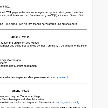
_init()).
rekt in HTML page zwischen Kennungen <script></script> gesetzt werden.
ameter und Items von der Database (e.g. mySQL) mit einem Server-Side
ung
, um solche Files fur Ihre Menus herzustellen und zu speichern.
dmenu_dyn.js
 Javascript Funktionen des Menus.
meter und seine Bestandteile schnell ("on the fly") zu andern, ohne Seite
zeigen/verbergen ;
ndern;
onenten des Menus; bekommen
en stellte den folgenden Menuparameter ein:
var dynamisch = 1;
dmenu_key.js
Unterstutzung der Tastenanschlage.
das Menu bewegen und Menulinks offnen.
aktivieren, stellte den folgenden Parameter ein:
var keystrokes = 1;
enu auf der Seite umstellen, taste die Kombination
Ctrl + F2
(Defaultwert).