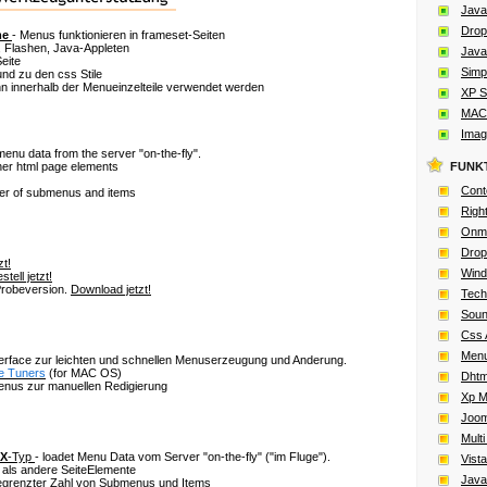
Java
Drop
me
- Menus funktionieren in frameset-Seiten
 Flashen, Java-Appleten
Java
eite
Simpl
nd zu den css Stile
 innerhalb der Menueinzelteile verwendet werden
XP S
MAC 
Imag
nu data from the server "on-the-fly".
her html page elements
FUNK
Cont
ber of submenus and items
Right
Onmo
Drop
zt!
Wind
stell jetzt!
 Probeversion.
Download jetzt!
Tech
Soun
Css 
Men
terface zur leichten und schnellen Menuserzeugung und Anderung.
e Tuners
(for MAC OS)
Dhtm
nus zur manuellen Redigierung
Xp M
Joom
Multi
X
-Typ
- loadet Menu Data vom Server
"on-the-fly" ("im Fluge")
.
Vist
 als andere SeiteElemente
Java
begrenzter Zahl von Submenus und Items