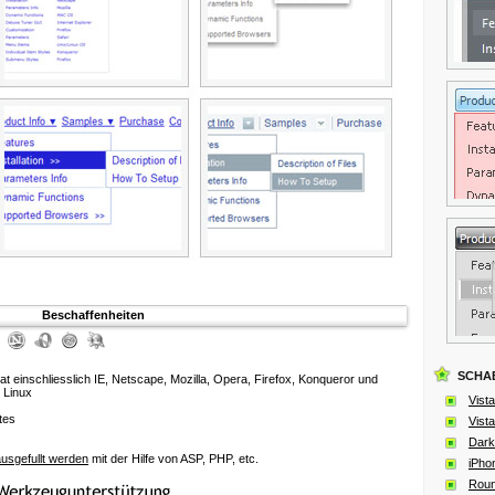
Beschaffenheiten
SCHA
at einschliesslich IE, Netscape, Mozilla, Opera, Firefox, Konqueror und
 Linux
Vista
tes
Vista
Dark
usgefullt werden
mit der Hilfe von ASP, PHP, etc.
iPho
Roun