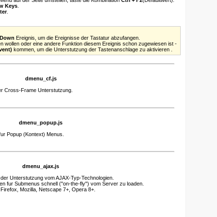
w Keys
.
ter
.
yDown
Ereignis, um die Ereignisse der Tastatur abzufangen.
n wollen oder eine andere Funktion diesem Ereignis schon zugewiesen ist -
vent)
kommen, um die Unterstutzung der Tastenanschlage zu aktivieren .
dmenu_cf.js
der Cross-Frame Unterstutzung.
dmenu_popup.js
fur Popup (Kontext) Menus.
dmenu_ajax.js
t der Unterstutzung vom AJAX-Typ-Technologien.
n fur Submenus schnell ("on-the-fly") vom Server zu loaden.
irefox, Mozilla, Netscape 7+, Opera 8+.