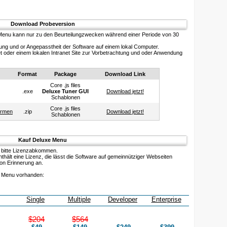
Download Probeversion
 Menu kann nur zu den Beurteilungzwecken während einer Periode von 30
ung und or Angepasstheit der Software auf einem lokal Computer.
t oder einem lokalen Intranet Site zur Vorbetrachtung und oder Anwendung
Format
Package
Download Link
Core .js files
.exe
Deluxe Tuner GUI
Download jetzt!
Schablonen
Core .js files
ormen
.zip
Download jetzt!
Schablonen
Kauf Deluxe Menu
 bitte Lizenzabkommen.
hält eine Lizenz, die lässt die Software auf gemeinnütziger Webseiten
ion Erinnerung an.
e Menu vorhanden:
Single
Multiple
Developer
Enterprise
$204
$564