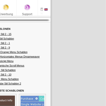
Erwerbung
Support
BLONEN
 Stil 2 - 15
Stil Schablon
 Stil 2 - 1
 Stil 2 - 9
-Orange Menu Schablon
Horizontales Menue Dreamweaver
skript Menu
mische Scroll Menus
 Stil Schablon
 Stil 2 - 10
 Menu Schablon
ube Stil Schablon 2
EBTE SCHABLONEN