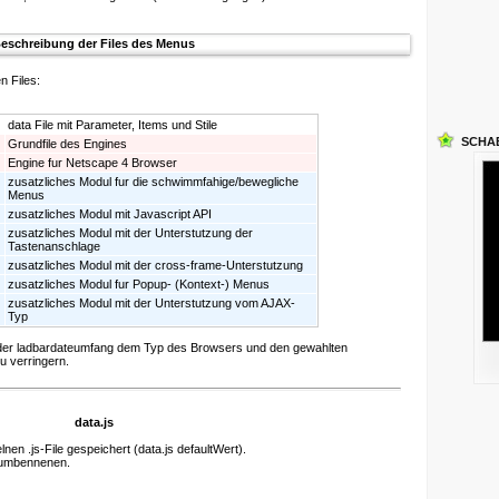
eschreibung der Files des Menus
n Files:
data File mit Parameter, Items und Stile
SCHA
Grundfile des Engines
Engine fur Netscape 4 Browser
zusatzliches Modul fur die schwimmfahige/bewegliche
Menus
zusatzliches Modul mit Javascript API
zusatzliches Modul mit der Unterstutzung der
Tastenanschlage
zusatzliches Modul mit der cross-frame-Unterstutzung
zusatzliches Modul fur Popup- (Kontext-) Menus
zusatzliches Modul mit der Unterstutzung vom AJAX-
Typ
 der ladbardateumfang dem Typ des Browsers und den gewahlten
 verringern.
data.js
en .js-File gespeichert (data.js defaultWert).
 umbennenen.