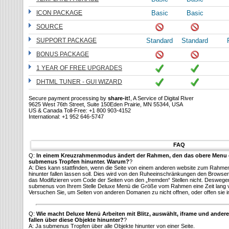
ICON PACKAGE
Basic
Basic
SOURCE
SUPPORT PACKAGE
Standard
Standard
BONUS PACKAGE
1 YEAR OF FREE UPGRADES
DHTML TUNER - GUI WIZARD
Secure payment processing by
share-it!
, A Service of Digital River
9625 West 76th Street, Suite 150Eden Prairie, MN 55344, USA
US & Canada Toll-Free: +1 800 903-4152
International: +1 952 646-5747
FAQ
Q:
In einem Kreuzrahmenmodus ändert der Rahmen, den das obere Menu e
submenus Tropfen hinunter. Warum?
?
A: Dies kann stattfinden, wenn die Seite von einem anderen website zum Rahm
hinunter fallen lassen soll. Dies wird von den Ruheeinschränkungen den Browse
das Modifizieren vom Code der Seiten von den „fremden“ Stellen nicht. Deswe
submenus von Ihrem Stelle Deluxe Menü die Größe vom Rahmen eine Zeit lang 
Versuchen Sie, um Seiten von anderen Domanen zu nicht offnen, oder offen sie i
Q:
Wie macht Deluxe Menü Arbeiten mit Blitz, auswählt, iframe und ander
fallen über diese Objekte hinunter?
?
A: Ja submenus Tropfen über alle Objekte hinunter von einer Seite.