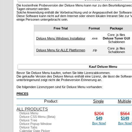
Die kostenfreie Probeversion der Deluxe Menu kann nur zu den Beurteilungzwe
Tagen einsetzt werden.
Solсhe Anwendung enthält die Vorbetrachtung und or Angepasstheit der Software
Diese Software kann nicht auf dem Internet oder einem lokalen Intranet Site zu
einige Personen untergebracht sein.
Free Trial
Format
Package
Core .js files
Deluxe Menu Windows Installateur
.exe
Deluxe Tuner GUI
Schablonen
Core .js files
Deluxe Menu für ALLE Plattformen
.zip
Schablonen
Kauf Deluxe Menu
Bevor Sie Deluxe Menu kaufen, sehen Sie bitte Lizenzabkommen.
Die gekaufte Version des Deluxe Menus enthält eine Lizenz, die lässt die Softwa
unterbringenund zeigt nicht die Probeversion Erinnerung an.
Die folgenden Lizenztypen sind für Deluxe Menu vorhanden:
PRICES
Product
Single
Multiple
ALL PRODUCTS
$204
$564
Deluxe Menu
Deluxe CSS Menu (Beta)
$49
$149
Deluxe Tree
Buy Now!
Buy Now!
Deluxe Popup Window
Deluxe Tabs
Calendar Date Picker