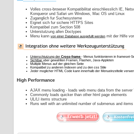
Volles cross-browser Kompatibilitat einschliesslich IE, Nets
Konqueror und Safari um Windows, Mac OS und Linux
Zuganglich fur Suchesysteme
Eignet sich fur sichere HTTPS Sites
Kompatibel zum Section 508
Unterstutzung allen Doctypes
Menu kann
mit der Hilfe vo
von einer Database ausgefullt werden
Unterschtutzung der
Cross-frame
- Menus funktionieren in frameset-S
Sichtbar
uber gewahlten Framen, Flashen, Java-Appleten
Multiple Menus auf der gleichen Seite
Kompatibel zu anderen Indexen und zu den css Stile
Jeder moglicher HTML Code kann innerhalb der Menueinzelteile verwe
High Performance
AJAX menu loading - loads web menu data from the server "
Commonly loads quicker than other html page elements
UL/LI items structure
Runs well with an unlimited number of submenus and items