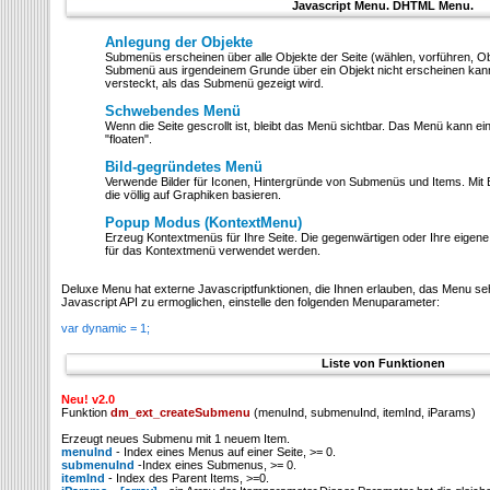
Javascript Menu. DHTML Menu.
Anlegung der Objekte
Submenüs erscheinen über alle Objekte der Seite (wählen, vorführen, Obj
Submenü aus irgendeinem Grunde über ein Objekt nicht erscheinen kann,
versteckt, als das Submenü gezeigt wird.
Schwebendes Menü
Wenn die Seite gescrollt ist, bleibt das Menü sichtbar. Das Menü kann e
"floaten".
Bild-gegründetes Menü
Verwende Bilder für Iconen, Hintergründe von Submenüs und Items. Mit 
die völlig auf Graphiken basieren.
Popup Modus (KontextMenu)
Erzeug Kontextmenüs für Ihre Seite. Die gegenwärtigen oder Ihre eige
für das Kontextmenü verwendet werden.
Deluxe Menu hat externe Javascriptfunktionen, die Ihnen erlauben, das Menu seh
Javascript API zu ermoglichen, einstelle den folgenden Menuparameter:
var dynamic = 1;
Liste von Funktionen
Neu! v2.0
Funktion
dm_ext_createSubmenu
(menuInd, submenuInd, itemInd, iParams)
Erzeugt neues Submenu mit 1 neuem Item.
menuInd
- Index eines Menus auf einer Seite, >= 0.
submenuInd
-Index eines Submenus, >= 0.
itemInd
- Index des Parent Items, >=0.