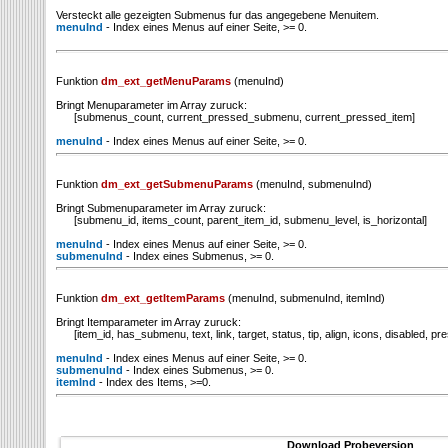
Versteckt alle gezeigten Submenus fur das angegebene Menuitem.
menuInd
- Index eines Menus auf einer Seite, >= 0.
Funktion
dm_ext_getMenuParams
(menuInd)
Bringt Menuparameter im Array zuruck:
[submenus_count, current_pressed_submenu, current_pressed_item]
menuInd
- Index eines Menus auf einer Seite, >= 0.
Funktion
dm_ext_getSubmenuParams
(menuInd, submenuInd)
Bringt Submenuparameter im Array zuruck:
[submenu_id, items_count, parent_item_id, submenu_level, is_horizontal]
menuInd
- Index eines Menus auf einer Seite, >= 0.
submenuInd
- Index eines Submenus, >= 0.
Funktion
dm_ext_getItemParams
(menuInd, submenuInd, itemInd)
Bringt Itemparameter im Array zuruck:
[item_id, has_submenu, text, link, target, status, tip, align, icons, disabled, pre
menuInd
- Index eines Menus auf einer Seite, >= 0.
submenuInd
- Index eines Submenus, >= 0.
itemInd
- Index des Items, >=0.
Download Probeversion