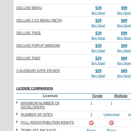
DELUXE MENU
$39
$99
Buy Now!
Buy Now!
DELUXE CSS MENU (BETA)
$29
$89
Buy Now!
Buy Now!
DELUXE TREE
$39
$99
Buy Now!
Buy Now!
DELUXE POPUP WINDOW
$39
$99
Buy Now!
Buy Now!
DELUXE TABS
$29
$89
Buy Now!
Buy Now!
CALENDAR DATE PICKER
$29
$89
Buy Now!
Buy Now!
LICENSE COMPARISON
Licenses
Single
Multiple
MAXIMUM NUMBER OF
1
1
DEVELOPERS
NUMBER OF SITES
1
Unlimited
U
FULL REDISTRIBUTION RIGHTS
TEMPLATE PACKAGE
Basic
Basic