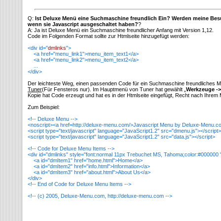
Q:
Ist Deluxe Menü eine Suchmaschine freundlich Ein? Werden meine Be
wenn sie Javascript ausgeschaltet haben?
?
A: Ja ist Deluxe Menü ein Suchmaschine freundlicher Anfang mit Version 1,12.
Code im Folgenden Format sollte zur Htmlseite hinzugefügt werden:
<div id="
dmlinks
">
<a href="menu_link1">menu_item_text1</a>
<a href="menu_link2">menu_item_text2</a>
...
</div>
Der leichteste Weg, einen passenden Code für ein Suchmaschine freundliches 
Tuner
(Für Fensteros nur). Im Hauptmenü von Tuner hat gewählt „
Werkzeuge ->
Kopie hat Code erzeugt und hat es in der Htmlseite eingefügt, Recht nach Ihrem
Zum Beispiel:
<!-- Deluxe Menu -->
<noscript><a href=http://deluxe-menu.com/>Javascript Menu by Deluxe-Menu.c
<script type="text/javascript" language="JavaScript1.2" src="dmenu.js"></script>
<script type="text/javascript" language="JavaScript1.2" src="data.js"></script>
<!-- Code for Deluxe Menu Items -->
<div id="dmlinks" style="font:normal 11px Trebuchet MS, Tahoma;color:#000000 
<a id="dmItem1" href="home.html">Home</a>
<a id="dmItem2" href="info.html">Information</a>
<a id="dmItem3" href="about.html">About Us</a>
</div>
<!-- End of Code for Deluxe Menu Items -->
<!-- (c) 2005, Deluxe-Menu.com, http://deluxe-menu.com -->