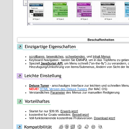
Beschaffenheiten
scrollbares
,
bewegliches
,
schwebendes
, und
Inhalt Menus
Keyboard-Navigation - tasten Sie
Ctrl+F2
, um in das TopMenu zu gela
Speziell
JavaScript API
, um Menu schnell
("on-the-fly")
zu verandern, o
Hinzufugung/Umkehrung von Items/Submenus, Andern von Sicht der It
Deluxe Tuner
- anschauliges Interface zur leichten und schnellen Me
NEUE!
HTML Version des Deluxe Tuners
(for MAC OS)
Verstandliches
Parameter
des Menus zur manuellen Redigierung
Startet fur nur $39.95.
Erwerb jetzt!
kostenfrei fur Gratis-websites.
Bestell jetzt!
Voll-funktionierende kostenfreie Probeversion.
Download jetzt!