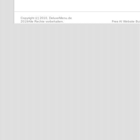
Copyright (c) 2010, DeluxeMenu.de
2019Alle Rechte vorbehalten.
Free AI Website Bui