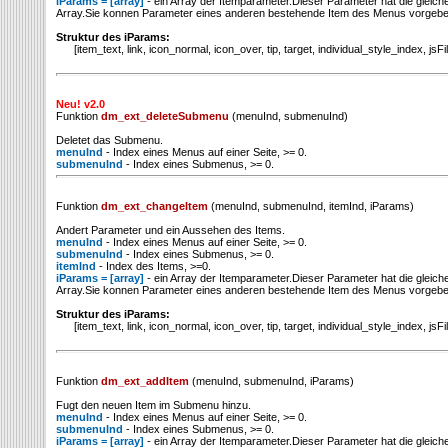
iParams = [array]
- ein Array der Itemparameter.Dieser Parameter hat die gleiche
Array.Sie konnen Parameter eines anderen bestehende Item des Menus vorgeb
Struktur des iParams:
[item_text, link, icon_normal, icon_over, tip, target, individual_style_index, jsF
Neu! v2.0
Funktion
dm_ext_deleteSubmenu
(menuInd, submenuInd)
Deletet das Submenu.
menuInd
- Index eines Menus auf einer Seite, >= 0.
submenuInd
- Index eines Submenus, >= 0.
Funktion
dm_ext_changeItem
(menuInd, submenuInd, itemInd, iParams)
Andert Parameter und ein Aussehen des Items.
menuInd
- Index eines Menus auf einer Seite, >= 0.
submenuInd
- Index eines Submenus, >= 0.
itemInd
- Index des Items, >=0.
iParams = [array]
- ein Array der Itemparameter.Dieser Parameter hat die gleiche
Array.Sie konnen Parameter eines anderen bestehende Item des Menus vorgeb
Struktur des iParams:
[item_text, link, icon_normal, icon_over, tip, target, individual_style_index, jsF
Funktion
dm_ext_addItem
(menuInd, submenuInd, iParams)
Fugt den neuen Item im Submenu hinzu.
menuInd
- Index eines Menus auf einer Seite, >= 0.
submenuInd
- Index eines Submenus, >= 0.
iParams = [array]
- ein Array der Itemparameter.Dieser Parameter hat die gleiche