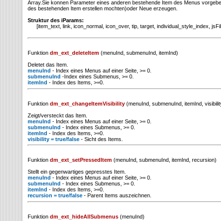
Array.Sie konnen Parameter eines anderen bestehende Item des Menus vorgeben 
des bestehenden Item erstellen mochten)oder Neue erzeugen.
Struktur des iParams:
[item_text, link, icon_normal, icon_over, tip, target, individual_style_index, jsF
Funktion
dm_ext_deleteItem
(menuInd, submenuInd, itemInd)
Deletet das Item.
menuInd
- Index eines Menus auf einer Seite, >= 0.
submenuInd
-Index eines Submenus, >= 0.
itemInd
- Index des Items, >=0.
Funktion
dm_ext_changeItemVisibility
(menuInd, submenuInd, itemInd, visibilit
Zeigt/versteckt das Item.
menuInd
- Index eines Menus auf einer Seite, >= 0.
submenuInd
- Index eines Submenus, >= 0.
itemInd
- Index des Items, >=0.
visibility = true/false
- Sicht des Items.
Funktion
dm_ext_setPressedItem
(menuInd, submenuInd, itemInd, recursion)
Stellt ein gegenwartiges gepresstes Item.
menuInd
- Index eines Menus auf einer Seite, >= 0.
submenuInd
- Index eines Submenus, >= 0.
itemInd
- Index des Items, >=0.
recursion = true/false
- Parent Items auszeichnen.
Funktion
dm_ext_hideAllSubmenus
(menuInd)