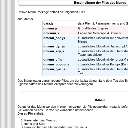
Beschreibung der Files des Menus
Deluxe Menu Package enthalt die folgenden Files:
des Menus
data.js
data File mit Parameter, Items und St
dmenu.js
Grundfile des Engines
dmenu4.js
Engine fur Netscape 4 Browser
dmenu_add.js
zusatzliches Modul fur die schwimm
Menus
dmenu_dyn.js
zusatzliches Modul mit Javascript A
dmenu_key.js
zusatzliches Modul mit der Unterstu
Tastenanschlage
dmenu_cf.js
zusatzliches Modul mit der cross-f
dmenu_popup.js
zusatzliches Modul fur Popup- (Kon
dmenu_ajax.js
zusatzliches Modul mit der Unters
Typ
Das Menu loadet verschiedene Files, um der ladbardateumfang dem Typ des B
Eigenschaften des Menus entsprechend zu verringern.
data.js
Daten fur das Menu werden in einem einzelnen .js-File gespeichert (data.js defa
Sie konnen dieses File wie Sie wunschen umbennenen.
Dieses File enthalt:
1. Parameter des Menus .
2. Items und Stile.
3. Funktion fur eine Menuinitialiierung (dm_init()).