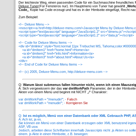
Der leichteste Weg, einen passenden Code für ein Suchmaschine freundliches 
Deluxe Tuner
(Für Fensteros nur). Im Hauptmenü von Tuner hat gewählt „
Werkz
Code
„, Kopie hat Code erzeugt und hat es in der Htmlseite eingefügt, Recht n
Zum Beispiel:
<!-- Deluxe Menu -->
<noscript><a href=http://deluxe-menu.com/>Javascript Menu by Deluxe-Menu.
<script type="text/javascript" language="JavaScript1.2" src="dmenu.js"></scrip
<script type="text/javascript" language="JavaScript1.2" src="data.js"></script>
<!-- Code for Deluxe Menu Items -->
<div id="dmlinks" style="font:normal 11px Trebuchet MS, Tahoma;color:#000000
<a id="dmItem1" href="home.html">Home</a>
<a id="dmItem2" href="info.html">Information</a>
<a id="dmItem3" href="about.html">About Us</a>
</div>
<!-- End of Code for Deluxe Menu Items -->
<!-- (c) 2005, Deluxe-Menu.com, http://deluxe-menu.com -->
Q:
Warum lässt submenus fallen hinunter nicht, wenn ich einen Mauszeig
A: Sich vergewissern der das
var dmWorkPath
Parameter, der in der Htmlseite 
Akten von einem Menü und beginnt mit NICHT „/“ Charakter:
var dmWorkPath = "/menudir/"; -
Falsch
var dmWorkPath = "menudir/"; -
Korrigieren Sie
Q:
Ist es möglich, Menü von einer Datenbank oder XML Gebrauch PHP, AS
A: Ach ist, ja es.
Sie können ein Menü von einer Datenbank erzeugen oder XML benutzend irgende
ASP, VB usw.
Jedoch, arbeiten diese Schriftarten innerhalb Javascripts nicht .js Akten so so
einem. js Akte in einen Htmlseite, z.B. bewegen: