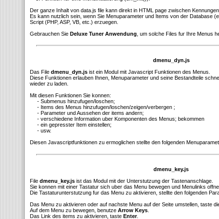
Der ganze Inhalt von data.js file kann direkt in HTML page zwischen Kennungen
Es kann nutzlich sein, wenn Sie Menuparameter und Items von der Database (
Script (PHP, ASP, VB, etc.) erzuegen.
Gebrauchen Sie
Deluxe Tuner Anwendung
, um solche Files fur Ihre Menus h
dmenu_dyn.js
Das File
dmenu_dyn.js
ist ein Modul mit Javascript Funktionen des Menus.
Diese Funktionen erlauben Ihnen, Menuparameter und seine Bestandteile schnell 
wieder zu laden.
Mit diesen Funktionen Sie konnen:
- Submenus hinzufugen/loschen;
- Items des Menus hinzufugen/loschen/zeigen/verbergen ;
- Parameter und Aussehen der items andern;
- verschiedene Information uber Komponenten des Menus; bekommen
- ein gepresster Item einstellen;
- usw.
Diesen Javascriptfunktionen zu ermoglichen stellte den folgenden Menuparamete
dmenu_key.js
File
dmenu_key.js
ist das Modul mit der Unterstutzung der Tastenanschlage.
Sie konnen mit einer Tastatur sich uber das Menu bewegen und Menulinks offne
Die Tastaturunterstutzung fur das Menu zu aktivieren, stellte den folgenden Par
Das Menu zu aktivieren oder auf nachste Menu auf der Seite umstellen, taste d
Auf dem Menu zu bewegen, benutze
Arrow Keys
.
Das Link des items zu aktivieren, taste
Enter
.