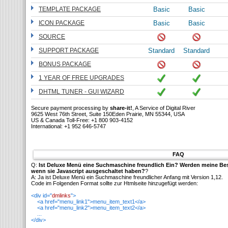
TEMPLATE PACKAGE
Basic
Basic
ICON PACKAGE
Basic
Basic
SOURCE
SUPPORT PACKAGE
Standard
Standard
BONUS PACKAGE
1 YEAR OF FREE UPGRADES
DHTML TUNER - GUI WIZARD
Secure payment processing by
share-it!
, A Service of Digital River
9625 West 76th Street, Suite 150Eden Prairie, MN 55344, USA
US & Canada Toll-Free: +1 800 903-4152
International: +1 952 646-5747
FAQ
Q:
Ist Deluxe Menü eine Suchmaschine freundlich Ein? Werden meine B
wenn sie Javascript ausgeschaltet haben?
?
A: Ja ist Deluxe Menü ein Suchmaschine freundlicher Anfang mit Version 1,12.
Code im Folgenden Format sollte zur Htmlseite hinzugefügt werden:
<div id="
dmlinks
">
<a href="menu_link1">menu_item_text1</a>
<a href="menu_link2">menu_item_text2</a>
...
</div>