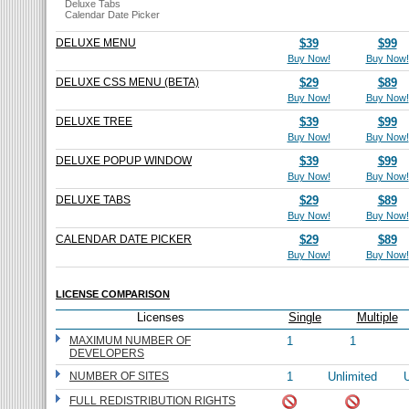
Deluxe Tabs
Calendar Date Picker
DELUXE MENU
$39
$99
Buy Now!
Buy Now!
DELUXE CSS MENU (BETA)
$29
$89
Buy Now!
Buy Now!
DELUXE TREE
$39
$99
Buy Now!
Buy Now!
DELUXE POPUP WINDOW
$39
$99
Buy Now!
Buy Now!
DELUXE TABS
$29
$89
Buy Now!
Buy Now!
CALENDAR DATE PICKER
$29
$89
Buy Now!
Buy Now!
LICENSE COMPARISON
Licenses
Single
Multiple
MAXIMUM NUMBER OF
1
1
DEVELOPERS
NUMBER OF SITES
1
Unlimited
U
FULL REDISTRIBUTION RIGHTS