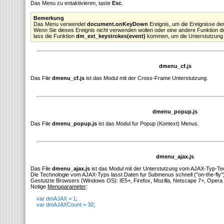
Das Menu zu entaktivieren, taste
Esc
.
Bemerkung
Das Menu verwendet
document.onKeyDown
Ereignis, um die Ereignisse de
Wenn Sie dieses Ereignis nicht verwenden wollen oder eine andere Funktion d
lass die Funktion
dm_ext_keystrokes(event)
kommen, um die Unterstutzung d
dmenu_cf.js
Das File
dmenu_cf.js
ist das Modul mit der Cross-Frame Unterstutzung.
dmenu_popup.js
Das File
dmenu_popup.js
ist das Modul fur Popup (Kontext) Menus.
dmenu_ajax.js
Das File
dmenu_ajax.js
ist das Modul mit der Unterstutzung vom AJAX-Typ-Te
Die Technologie vom AJAX-Typs lasst Daten fur Submenus schnell ("on-the-fly"
Gestutzte Browsers (Windows OS): IE5+, Firefox, Mozilla, Netscape 7+, Opera 
Notige
Menuparameter
:
var dmAJAX = 1;
var dmAJAXCount = 30;