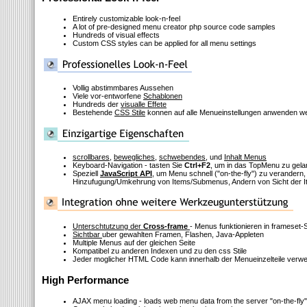
Entirely customizable look-n-feel
A lot of pre-designed menu creator php source code samples
Hundreds of visual effects
Custom CSS styles can be applied for all menu settings
Vollig abstimmbares Aussehen
Viele vor-entworfene
Schablonen
Hundreds der
visualle Effete
Bestehende
CSS Stile
konnen auf alle Menueinstellungen anwenden w
scrollbares
,
bewegliches
,
schwebendes
, und
Inhalt Menus
Keyboard-Navigation - tasten Sie
Ctrl+F2
, um in das TopMenu zu gel
Speziell
JavaScript API
, um Menu schnell
("on-the-fly")
zu verandern, 
Hinzufugung/Umkehrung von Items/Submenus, Andern von Sicht der I
Unterschtutzung der
Cross-frame
- Menus funktionieren in frameset-
Sichtbar
uber gewahlten Framen, Flashen, Java-Appleten
Multiple Menus auf der gleichen Seite
Kompatibel zu anderen Indexen und zu den css Stile
Jeder moglicher HTML Code kann innerhalb der Menueinzelteile verw
High Performance
AJAX menu loading - loads web menu data from the server "on-the-fly"