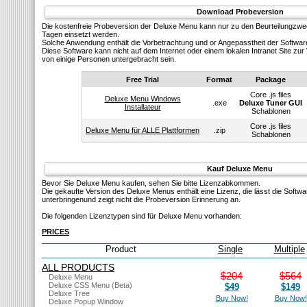
Download Probeversion
Die kostenfreie Probeversion der Deluxe Menu kann nur zu den Beurteilungzw
Tagen einsetzt werden.
Solсhe Anwendung enthält die Vorbetrachtung und or Angepasstheit der Softwar
Diese Software kann nicht auf dem Internet oder einem lokalen Intranet Site z
von einige Personen untergebracht sein.
Free Trial
Format
Package
Core .js files
Deluxe Menu Windows
.exe
Deluxe Tuner GUI
Installateur
Schablonen
Core .js files
Deluxe Menu für ALLE Plattformen
.zip
Schablonen
Kauf Deluxe Menu
Bevor Sie Deluxe Menu kaufen, sehen Sie bitte Lizenzabkommen.
Die gekaufte Version des Deluxe Menus enthält eine Lizenz, die lässt die Softw
unterbringenund zeigt nicht die Probeversion Erinnerung an.
Die folgenden Lizenztypen sind für Deluxe Menu vorhanden:
PRICES
Product
Single
Multiple
ALL PRODUCTS
$204
$564
Deluxe Menu
Deluxe CSS Menu (Beta)
$49
$149
Deluxe Tree
Buy Now!
Buy Now!
Deluxe Popup Window