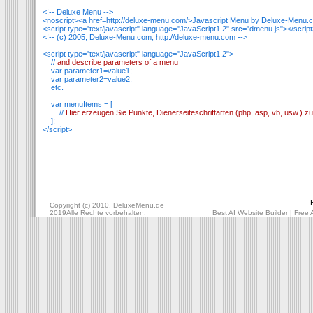
<!-- Deluxe Menu -->
<noscript><a href=http://deluxe-menu.com/>Javascript Menu by Deluxe-Menu.
<script type="text/javascript" language="JavaScript1.2" src="dmenu.js"></scrip
<!-- (c) 2005, Deluxe-Menu.com, http://deluxe-menu.com -->
<script type="text/javascript" language="JavaScript1.2">
//
and describe parameters of a menu
var parameter1=value1;
var parameter2=value2;
etc.
var menuItems = [
//
Hier erzeugen Sie Punkte, Dienerseiteschriftarten (php, asp, vb, usw.) z
];
</script>
Copyright (c) 2010, DeluxeMenu.de
2019Alle Rechte vorbehalten.
Best AI Website Builder
|
Free 