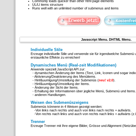
Commonly loads quicker than other html page elements
UL/LI items structure
Runs well with an unlimited number of submenus and items
Javascript Menu. DHTML Menu.
Individuelle Stile
Erzeuge individuelle Stile und verwende sie für irgendwelche Submenü un
erstaunliche Effekte zu erreichen!
Dynamisches Menü (Real-zeit Modifikationen)
Anwende speziell JavaScript API zur:
- dynamischen Änderung der Items (Text, Link, Iconen und sogar individu
- Aktivierung/Deaktivierung des Menüitems.
- Hinf&uumlgung/Umstellung der Submenüs (
neu! v2.0
).
- Hinf&uumlgung/Umstellung der Items.
- Änderung der Sicht der Items.
- Erhaltung der Informationen über jegliche Menü, Submenü und Items.
- anderen Handlungen.
Weisen des Submenüszeigens
Submenüs könnenn in 4 Weisen gezeigt werden:
-Von links nach rechts und auch von links nach rechts + aufwärts.
-Von rechts nach links und auch von rechts nach links + aufwärts (z.
Trenner
Erzeuge Trenner mit Ihre eigene Bilder, Grösse und Alignment (Netzübe