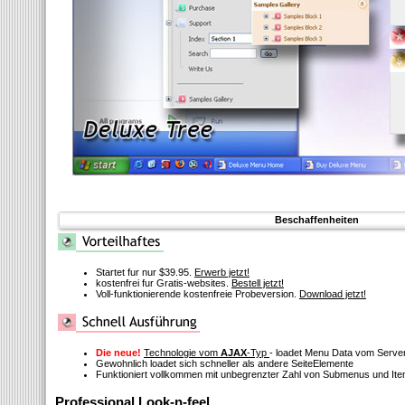
Beschaffenheiten
Startet fur nur $39.95.
Erwerb jetzt!
kostenfrei fur Gratis-websites.
Bestell jetzt!
Voll-funktionierende kostenfreie Probeversion.
Download jetzt!
Die neue!
Technologie vom
AJAX
-Typ
- loadet Menu Data vom Serve
Gewohnlich loadet sich schneller als andere SeiteElemente
Funktioniert vollkommen mit unbegrenzter Zahl von Submenus und It
Professional Look-n-feel