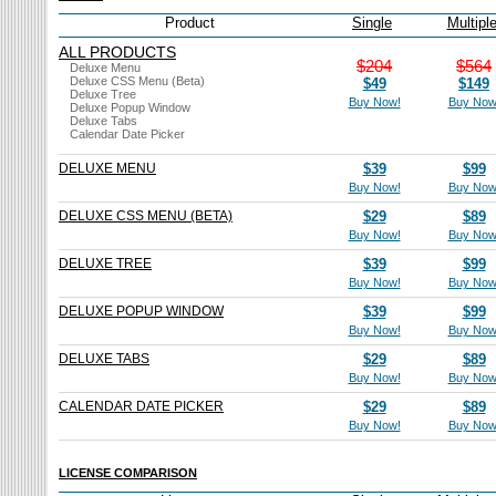
Product
Single
Multipl
ALL PRODUCTS
$204
$564
Deluxe Menu
Deluxe CSS Menu (Beta)
$49
$149
Deluxe Tree
Buy Now!
Buy Now
Deluxe Popup Window
Deluxe Tabs
Calendar Date Picker
DELUXE MENU
$39
$99
Buy Now!
Buy Now
DELUXE CSS MENU (BETA)
$29
$89
Buy Now!
Buy Now
DELUXE TREE
$39
$99
Buy Now!
Buy Now
DELUXE POPUP WINDOW
$39
$99
Buy Now!
Buy Now
DELUXE TABS
$29
$89
Buy Now!
Buy Now
CALENDAR DATE PICKER
$29
$89
Buy Now!
Buy Now
LICENSE COMPARISON