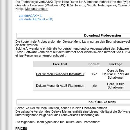
Die Technologie vom AJAX-Typs lasst Daten fur Submenus schnell ("on-the-fly")
Gestutzte Browsers (Windows OS): IE5+, Firefox, Mozilla, Netscape 7+, Opera 8
Notige
Menuparameter
:
var dmAJAX = 1;
var dmAJAXCount = 30;
Download Probeversion
Die kostenfreie Probeversion der Deluxe Menu kann nur zu den Beurteilungzwec
einsetzt werden.
Solсhe Anwendung enthält die Vorbetrachtung und or Angepasstheit der Software 
Diese Software kann nicht auf dem Internet oder einem lokalen Intranet Site zu
einige Personen untergebracht sein.
Free Trial
Format
Package
Core .js files
Deluxe Menu Windows Installateur
.exe
Deluxe Tuner GUI
Schablonen
Core .js files
Deluxe Menu für ALLE Plattformen
.zip
Schablonen
Kauf Deluxe Menu
Bevor Sie Deluxe Menu kaufen, sehen Sie bitte Lizenzabkommen.
Die gekaufte Version des Deluxe Menus enthält eine Lizenz, die lässt die Softwa
unterbringenund zeigt nicht die Probeversion Erinnerung an.
Die folgenden Lizenztypen sind für Deluxe Menu vorhanden:
PRICES