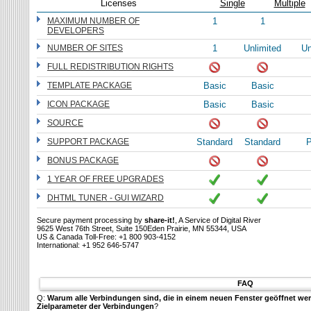
Licenses
Single
Multiple
MAXIMUM NUMBER OF
1
1
DEVELOPERS
NUMBER OF SITES
1
Unlimited
Un
FULL REDISTRIBUTION RIGHTS
TEMPLATE PACKAGE
Basic
Basic
ICON PACKAGE
Basic
Basic
SOURCE
SUPPORT PACKAGE
Standard
Standard
P
BONUS PACKAGE
1 YEAR OF FREE UPGRADES
DHTML TUNER - GUI WIZARD
Secure payment processing by
share-it!
, A Service of Digital River
9625 West 76th Street, Suite 150Eden Prairie, MN 55344, USA
US & Canada Toll-Free: +1 800 903-4152
International: +1 952 646-5747
FAQ
Q:
Warum alle Verbindungen sind, die in einem neuen Fenster geöffnet we
Zielparameter der Verbindungen
?