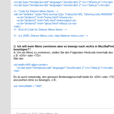
<script type="text/javascript" language="JavaScript1.2" src="dmenu.js"></script>
<script type="text/javascript" language="JavaScript1.2" src="data.js"></script>
<!-- Code for Deluxe Menu Items -->
<div id="dmlinks" style="font:normal 11px Trebuchet MS, Tahoma;color:#000000 "
<a id="dmItem1" href="home.html">Home</a>
<a id="dmItem2" href="info.html">Information</a>
<a id="dmItem3" href="about.html">About Us</a>
</div>
<!-- End of Code for Deluxe Menu Items -->
<!-- (c) 2005, Deluxe-Menu.com, http://deluxe-menu.com -->
Q:
Ich will mein Menü zentrieren aber es bewegt nach rechts in Mozilla/Fir
beseitigen?
?
A: Um ein Menü zu zentrieren, stellen Sie den Folgenden Htmlcode innerhalb des 
z.B. <DIV> oder <TD>.
Wie hier:
<td width=400 align=center>
<script type="text/javascript" language="JavaScript1.2" src="data.js"></script>
</td>
Es ist auch notwendig, den genauen Breiteneigenschaft beide für <DIV> oder <T
anzusehen ohne zu bewegen, z.B.:
var menuWidth = "400";
Copyright (c) 2010, DeluxeMenu.de