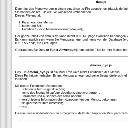
data.js
Daten fur das Menu werden in einem einzelnen .js-File gespeichert (data.js defaul
Sie konnen dieses File wie Sie wunschen umbennenen.
Dieses File enthalt:
1. Parameter des Menus .
2. Items und Stile.
3. Funktion fur eine Menuinitialiierung (dm_init()).
Der ganze Inhalt von data.js file kann direkt in HTML page zwischen Kennungen <
Es kann nutzlich sein, wenn Sie Menuparameter und Items von der Database (e.g
(PHP, ASP, VB, etc.) erzuegen.
Gebrauchen Sie
Deluxe Tuner Anwendung
, um solche Files fur Ihre Menus her
dmenu_dyn.js
Das File
dmenu_dyn.js
ist ein Modul mit Javascript Funktionen des Menus.
Diese Funktionen erlauben Ihnen, Menuparameter und seine Bestandteile schnell (
zu laden.
Mit diesen Funktionen Sie konnen:
- Submenus hinzufugen/loschen;
- Items des Menus hinzufugen/loschen/zeigen/verbergen ;
- Parameter und Aussehen der items andern;
- verschiedene Information uber Komponenten des Menus; bekommen
- ein gepresster Item einstellen;
- usw.
Diesen Javascriptfunktionen zu ermoglichen stellte den folgenden Menuparameter