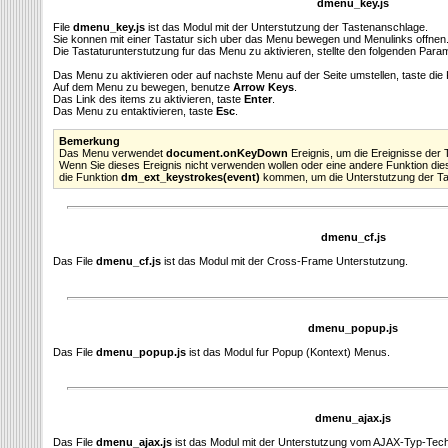
dmenu_key.js
File
dmenu_key.js
ist das Modul mit der Unterstutzung der Tastenanschlage.
Sie konnen mit einer Tastatur sich uber das Menu bewegen und Menulinks offnen
Die Tastaturunterstutzung fur das Menu zu aktivieren, stellte den folgenden Param
Das Menu zu aktivieren oder auf nachste Menu auf der Seite umstellen, taste die
Auf dem Menu zu bewegen, benutze
Arrow Keys
.
Das Link des items zu aktivieren, taste
Enter
.
Das Menu zu entaktivieren, taste
Esc
.
Bemerkung
Das Menu verwendet
document.onKeyDown
Ereignis, um die Ereignisse der 
Wenn Sie dieses Ereignis nicht verwenden wollen oder eine andere Funktion die
die Funktion
dm_ext_keystrokes(event)
kommen, um die Unterstutzung der Tas
dmenu_cf.js
Das File
dmenu_cf.js
ist das Modul mit der Cross-Frame Unterstutzung.
dmenu_popup.js
Das File
dmenu_popup.js
ist das Modul fur Popup (Kontext) Menus.
dmenu_ajax.js
Das File
dmenu_ajax.js
ist das Modul mit der Unterstutzung vom AJAX-Typ-Tech