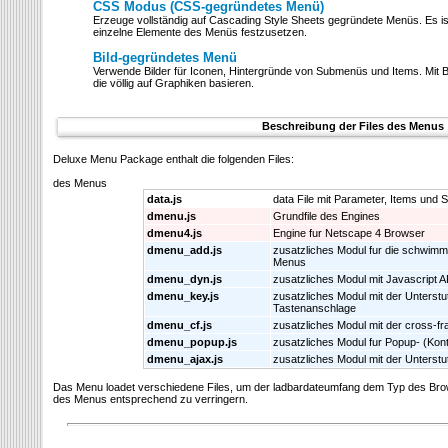
CSS Modus (CSS-gegründetes Menü)
Erzeuge vollständig auf Cascading Style Sheets gegründete Menüs. Es ist m
einzelne Elemente des Menüs festzusetzen.
Bild-gegründetes Menü
Verwende Bilder für Iconen, Hintergründe von Submenüs und Items. Mit 
die völlig auf Graphiken basieren.
Beschreibung der Files des Menus
Deluxe Menu Package enthalt die folgenden Files:
des Menus
data.js
data File mit Parameter, Items und St
dmenu.js
Grundfile des Engines
dmenu4.js
Engine fur Netscape 4 Browser
dmenu_add.js
zusatzliches Modul fur die schwimm
Menus
dmenu_dyn.js
zusatzliches Modul mit Javascript A
dmenu_key.js
zusatzliches Modul mit der Unterstu
Tastenanschlage
dmenu_cf.js
zusatzliches Modul mit der cross-f
dmenu_popup.js
zusatzliches Modul fur Popup- (Kon
dmenu_ajax.js
zusatzliches Modul mit der Unters
Das Menu loadet verschiedene Files, um der ladbardateumfang dem Typ des Bro
des Menus entsprechend zu verringern.