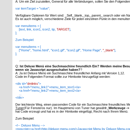
A: Um ein Ziel zuzuteilen, General für alle Verbindungen, sollen Sie den Folgend
var itemTarget = "value";
Verfügbare Optionen für Wert sind: _Self,_blank,_top,_parent,_search oder ein
Es ist auch möglich, verschiedene Ziele für jeden einzelnen Punkt in den menuI
var menuItems = [
[text, link, icon1, icon2, tip,
TARGET
],
];
Zum Beispiel:
var menuItems = [
["Home", "home.html", "icon1.gif", "icon2.gif", "Home Page",
"_blank"
],
];
Q:
Ist Deluxe Menü eine Suchmaschine freundlich Ein? Werden meine Be
wenn sie Javascript ausgeschaltet haben?
?
A: Ja ist Deluxe Menü ein Suchmaschine freundlicher Anfang mit Version 1,12.
Code im Folgenden Format sollte zur Htmlseite hinzugefügt werden:
<div id="
dmlinks
">
<a href="menu_link1">menu_item_text1</a>
<a href="menu_link2">menu_item_text2</a>
...
</div>
Der leichteste Weg, einen passenden Code für ein Suchmaschine freundliches M
Tuner
(Für Fensteros nur). Im Hauptmenü von Tuner hat gewählt „
Werkzeuge -> 
hat Code erzeugt und hat es in der Htmlseite eingefügt, Recht nach Ihrem Menü.
Zum Beispiel:
<!-- Deluxe Menu -->
<noscript><a href=http://deluxe-menu.com/>Javascript Menu by Deluxe-Menu.co