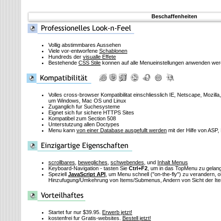
Beschaffenheiten
Vollig abstimmbares Aussehen
Viele vor-entworfene
Schablonen
Hundreds der
visualle Effete
Bestehende
CSS Stile
konnen auf alle Menueinstellungen anwenden we
Volles cross-browser Kompatibilitat einschliesslich IE, Netscape, Mozill
um Windows, Mac OS und Linux
Zuganglich fur Suchesysteme
Eignet sich fur sichere HTTPS Sites
Kompatibel zum Section 508
Unterstutzung allen Doctypes
Menu kann
von einer Database ausgefullt werden
mit der Hilfe von ASP,
scrollbares
,
bewegliches
,
schwebendes
, und
Inhalt Menus
Keyboard-Navigation - tasten Sie
Ctrl+F2
, um in das TopMenu zu gelan
Speziell
JavaScript API
, um Menu schnell
("on-the-fly")
zu verandern, o
Hinzufugung/Umkehrung von Items/Submenus, Andern von Sicht der Ite
Startet fur nur $39.95.
Erwerb jetzt!
kostenfrei fur Gratis-websites.
Bestell jetzt!