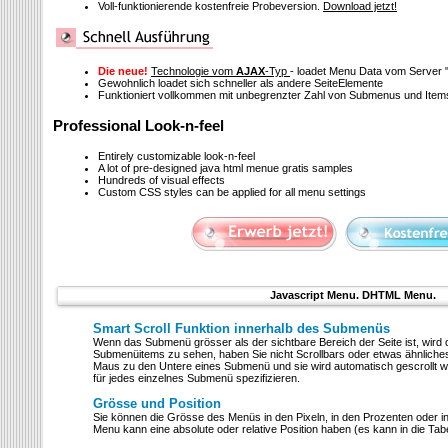
Voll-funktionierende kostenfreie Probeversion.
Download jetzt!
Die neue!
Technologie vom
AJAX
-Typ
- loadet Menu Data vom Server
Gewohnlich loadet sich schneller als andere SeiteElemente
Funktioniert vollkommen mit unbegrenzter Zahl von Submenus und Item
Professional Look-n-feel
Entirely customizable look-n-feel
A lot of pre-designed java html menue gratis samples
Hundreds of visual effects
Custom CSS styles can be applied for all menu settings
Javascript Menu. DHTML Menu.
Smart Scroll Funktion innerhalb des Submenüs
Wenn das Submenü grösser als der sichtbare Bereich der Seite ist, wird 
Submenüitems zu sehen, haben Sie nicht Scrollbars oder etwas ähnliche
Maus zu den Untere eines Submenü und sie wird automatisch gescrollt 
für jedes einzelnes Submenü spezifizieren.
Grösse und Position
Sie können die Grösse des Menüs in den Pixeln, in den Prozenten oder i
Menu kann eine absolute oder relative Position haben (es kann in die Tab