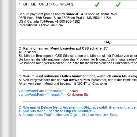
DHTML TUNER - GUI WIZARD
Secure payment processing by
share-it!
, A Service of Digital River
9625 West 76th Street, Suite 150Eden Prairie, MN 55344, USA
US & Canada Toll-Free: +1 800 903-4152
International: +1 952 646-5747
FAQ
Q:
Kann ich ein auf Menü basiertes auf CSS schaffen?
?
A: Ja sicher.
Sie können Ihre eigenen CSS Stile schaffen und können sie für Punkte von ein
Sie können die Informationen über das Problem hier finden:
Abstimmung
, siehe 
Sie können auch verschiedene CSS Stile für die verschiedenen Funktionen repa
Q:
Warum lässt submenus fallen hinunter nicht, wenn ich einen Mauszeig
A: Sich vergewissern der das
var dmWorkPath
Parameter, der in der Htmlseite 
Akten von einem Menü und beginnt mit NICHT „/“ Charakter:
var dmWorkPath = "/menudir/"; -
Falsch
var dmWorkPath = "menudir/"; -
Korrigieren Sie
Q:
Wie macht Deluxe Menü Arbeiten mit Blitz, auswählt, iframe und ander
submenus fallen über diese Objekte hinunter?
?
A: Ja submenus Tropfen über alle Objekte hinunter von einer Seite.