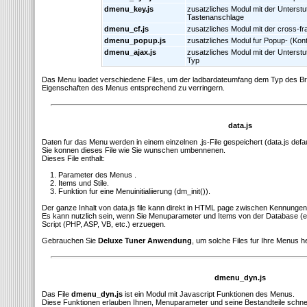
dmenu_key.js
zusatzliches Modul mit der Unterstu
Tastenanschlage
dmenu_cf.js
zusatzliches Modul mit der cross-f
dmenu_popup.js
zusatzliches Modul fur Popup- (Kon
dmenu_ajax.js
zusatzliches Modul mit der Unters
Typ
Das Menu loadet verschiedene Files, um der ladbardateumfang dem Typ des B
Eigenschaften des Menus entsprechend zu verringern.
data.js
Daten fur das Menu werden in einem einzelnen .js-File gespeichert (data.js defa
Sie konnen dieses File wie Sie wunschen umbennenen.
Dieses File enthalt:
1. Parameter des Menus .
2. Items und Stile.
3. Funktion fur eine Menuinitialiierung (dm_init()).
Der ganze Inhalt von data.js file kann direkt in HTML page zwischen Kennungen
Es kann nutzlich sein, wenn Sie Menuparameter und Items von der Database (
Script (PHP, ASP, VB, etc.) erzuegen.
Gebrauchen Sie
Deluxe Tuner Anwendung
, um solche Files fur Ihre Menus h
dmenu_dyn.js
Das File
dmenu_dyn.js
ist ein Modul mit Javascript Funktionen des Menus.
Diese Funktionen erlauben Ihnen, Menuparameter und seine Bestandteile schnell 