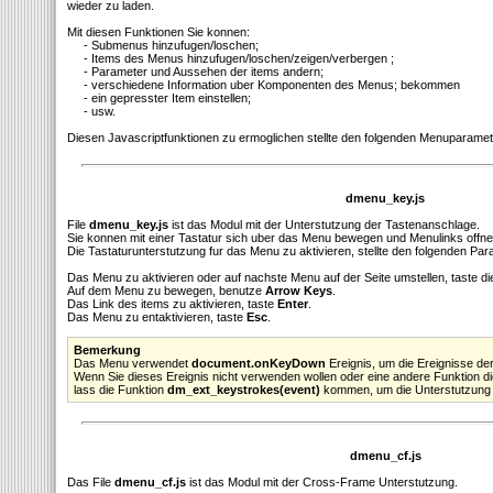
wieder zu laden.
Mit diesen Funktionen Sie konnen:
- Submenus hinzufugen/loschen;
- Items des Menus hinzufugen/loschen/zeigen/verbergen ;
- Parameter und Aussehen der items andern;
- verschiedene Information uber Komponenten des Menus; bekommen
- ein gepresster Item einstellen;
- usw.
Diesen Javascriptfunktionen zu ermoglichen stellte den folgenden Menuparamete
dmenu_key.js
File
dmenu_key.js
ist das Modul mit der Unterstutzung der Tastenanschlage.
Sie konnen mit einer Tastatur sich uber das Menu bewegen und Menulinks offne
Die Tastaturunterstutzung fur das Menu zu aktivieren, stellte den folgenden Par
Das Menu zu aktivieren oder auf nachste Menu auf der Seite umstellen, taste d
Auf dem Menu zu bewegen, benutze
Arrow Keys
.
Das Link des items zu aktivieren, taste
Enter
.
Das Menu zu entaktivieren, taste
Esc
.
Bemerkung
Das Menu verwendet
document.onKeyDown
Ereignis, um die Ereignisse de
Wenn Sie dieses Ereignis nicht verwenden wollen oder eine andere Funktion d
lass die Funktion
dm_ext_keystrokes(event)
kommen, um die Unterstutzung d
dmenu_cf.js
Das File
dmenu_cf.js
ist das Modul mit der Cross-Frame Unterstutzung.