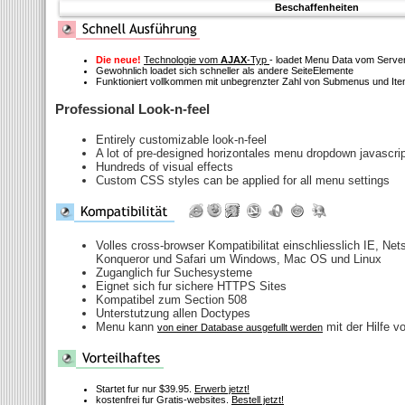
Beschaffenheiten
Die neue!
Technologie vom
AJAX
-Typ
- loadet Menu Data vom Serve
Gewohnlich loadet sich schneller als andere SeiteElemente
Funktioniert vollkommen mit unbegrenzter Zahl von Submenus und It
Professional Look-n-feel
Entirely customizable look-n-feel
A lot of pre-designed horizontales menu dropdown javascri
Hundreds of visual effects
Custom CSS styles can be applied for all menu settings
Volles cross-browser Kompatibilitat einschliesslich IE, Net
Konqueror und Safari um Windows, Mac OS und Linux
Zuganglich fur Suchesysteme
Eignet sich fur sichere HTTPS Sites
Kompatibel zum Section 508
Unterstutzung allen Doctypes
Menu kann
mit der Hilfe v
von einer Database ausgefullt werden
Startet fur nur $39.95.
Erwerb jetzt!
kostenfrei fur Gratis-websites.
Bestell jetzt!