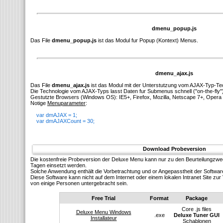
dmenu_popup.js
Das File
dmenu_popup.js
ist das Modul fur Popup (Kontext) Menus.
dmenu_ajax.js
Das File
dmenu_ajax.js
ist das Modul mit der Unterstutzung vom AJAX-Typ-Te
Die Technologie vom AJAX-Typs lasst Daten fur Submenus schnell ("on-the-fly"
Gestutzte Browsers (Windows OS): IE5+, Firefox, Mozilla, Netscape 7+, Opera 
Notige
Menuparameter
:
var dmAJAX = 1;
var dmAJAXCount = 30;
Download Probeversion
Die kostenfreie Probeversion der Deluxe Menu kann nur zu den Beurteilungzw
Tagen einsetzt werden.
Solсhe Anwendung enthält die Vorbetrachtung und or Angepasstheit der Softwar
Diese Software kann nicht auf dem Internet oder einem lokalen Intranet Site z
von einige Personen untergebracht sein.
Free Trial
Format
Package
Core .js files
Deluxe Menu Windows
.exe
Deluxe Tuner GUI
Installateur
Schablonen