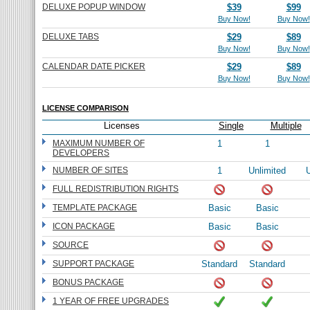
DELUXE POPUP WINDOW
$39
$99
Buy Now!
Buy Now!
DELUXE TABS
$29
$89
Buy Now!
Buy Now!
CALENDAR DATE PICKER
$29
$89
Buy Now!
Buy Now!
LICENSE COMPARISON
Licenses
Single
Multiple
MAXIMUM NUMBER OF
1
1
DEVELOPERS
NUMBER OF SITES
1
Unlimited
U
FULL REDISTRIBUTION RIGHTS
TEMPLATE PACKAGE
Basic
Basic
ICON PACKAGE
Basic
Basic
SOURCE
SUPPORT PACKAGE
Standard
Standard
BONUS PACKAGE
1 YEAR OF FREE UPGRADES