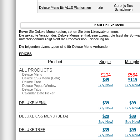
Core .js files
Deluxe Menu für ALLE Plattformen
.zip
Schablonen
Kauf Deluxe Menu
Bevor Sie Deluxe Menu kaufen, sehen Sie bitte Lizenzabkommen.
Die gekaufte Version des Deluxe Menus enthält eine Lizenz, die lässt die Softw
unterbringenund zeigt nicht die Probeversion Erinnerung an.
Die folgenden Lizenztypen sind für Deluxe Menu vorhanden:
PRICES
Product
Single
Multiple
ALL PRODUCTS
$204
$564
Deluxe Menu
Deluxe CSS Menu (Beta)
$49
$149
Deluxe Tree
Buy Now!
Buy Now!
Deluxe Popup Window
Deluxe Tabs
Calendar Date Picker
DELUXE MENU
$39
$99
Buy Now!
Buy Now!
DELUXE CSS MENU (BETA)
$29
$89
Buy Now!
Buy Now!
DELUXE TREE
$39
$99
Buy Now!
Buy Now!