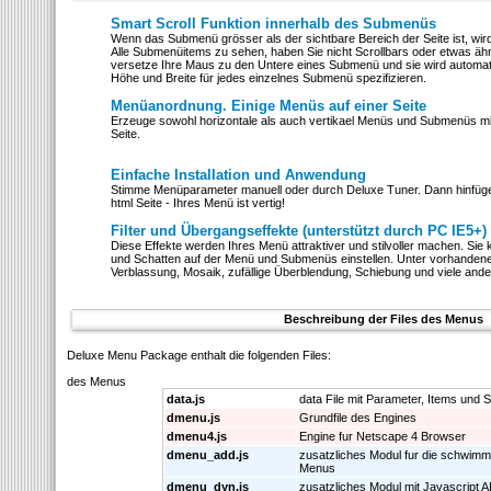
Smart Scroll Funktion innerhalb des Submenüs
Wenn das Submenü grösser als der sichtbare Bereich der Seite ist, wi
Alle Submenüitems zu sehen, haben Sie nicht Scrollbars oder etwas äh
versetze Ihre Maus zu den Untere eines Submenü und sie wird automat
Höhe und Breite für jedes einzelnes Submenü spezifizieren.
Menüanordnung. Einige Menüs auf einer Seite
Erzeuge sowohl horizontale als auch vertikael Menüs und Submenüs mi
Seite.
Einfache Installation und Anwendung
Stimme Menüparameter manuell oder durch Deluxe Tuner. Dann hinfüge 
html Seite - Ihres Menü ist vertig!
Filter und Übergangseffekte (unterstützt durch PC IE5+)
Diese Effekte werden Ihres Menü attraktiver und stilvoller machen. Si
und Schatten auf der Menü und Submenüs einstellen. Unter vorhandene
Verblassung, Mosaik, zufällige Überblendung, Schiebung und viele ande
Beschreibung der Files des Menus
Deluxe Menu Package enthalt die folgenden Files:
des Menus
data.js
data File mit Parameter, Items und St
dmenu.js
Grundfile des Engines
dmenu4.js
Engine fur Netscape 4 Browser
dmenu_add.js
zusatzliches Modul fur die schwimm
Menus
dmenu_dyn.js
zusatzliches Modul mit Javascript A