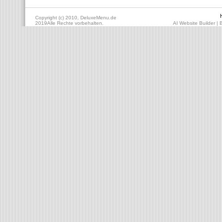
Copyright (c) 2010, DeluxeMenu.de
2019Alle Rechte vorbehalten.
AI Website Builder
|
B