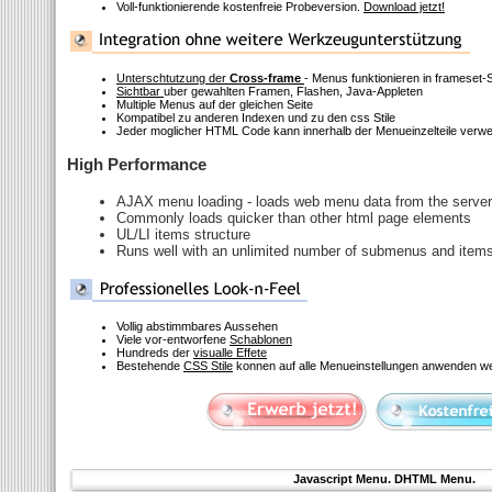
Voll-funktionierende kostenfreie Probeversion.
Download jetzt!
Unterschtutzung der
Cross-frame
- Menus funktionieren in frameset-
Sichtbar
uber gewahlten Framen, Flashen, Java-Appleten
Multiple Menus auf der gleichen Seite
Kompatibel zu anderen Indexen und zu den css Stile
Jeder moglicher HTML Code kann innerhalb der Menueinzelteile verw
High Performance
AJAX menu loading - loads web menu data from the server "
Commonly loads quicker than other html page elements
UL/LI items structure
Runs well with an unlimited number of submenus and item
Vollig abstimmbares Aussehen
Viele vor-entworfene
Schablonen
Hundreds der
visualle Effete
Bestehende
CSS Stile
konnen auf alle Menueinstellungen anwenden w
Javascript Menu. DHTML Menu.