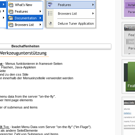
Beschaffenheiten
me
- Menus funktionieren in frameset-Seiten
 Flashen, Java-Appleten
eite
nd zu den css Stile
 innerhalb der Menueinzelteile verwendet werden
nu data from the server "on-the-fly".
her html page elements
ber of submenus and items
X
-Typ
- loadet Menu Data vom Server
"on-the-fly" ("im Fluge")
.
 als andere SeiteElemente
begrenzter Zahl von Submenus und Items