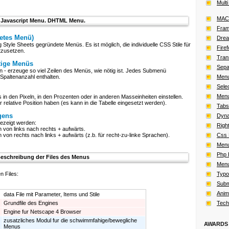
Multi
MAC
Javascript Menu. DHTML Menu.
Fram
etes Menü)
Dre
Style Sheets gegründete Menüs. Es ist möglich, die individuelle CSS Stile für
Fire
tzusetzen.
Tran
tige Menüs
Sepa
 erzeuge so viel Zeilen des Menüs, wie nötig ist. Jedes Submenü
 Spaltenanzahl enthalten.
Men
Sele
Men
n den Pixeln, in den Prozenten oder in anderen Masseinheiten einstellen.
relative Position haben (es kann in die Tabelle eingesetzt werden).
Tabs
gens
Dyna
ezeigt werden:
Right
von links nach rechts + aufwärts.
von rechts nach links + aufwärts (z.b. für
recht-zu-linke
Sprachen).
Css 
Menu
Php 
eschreibung der Files des Menus
Menu
n Files:
Typo
Subm
Anim
data File mit Parameter, Items und Stile
Grundfile des Engines
Tech
Engine fur Netscape 4 Browser
zusatzliches Modul fur die schwimmfahige/bewegliche
AWARDS
Menus