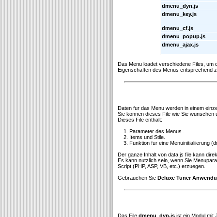
dmenu_dyn.js
dmenu_key.js
dmenu_cf.js
dmenu_popup.js
dmenu_ajax.js
Das Menu loadet verschiedene Files, um
Eigenschaften des Menus entsprechend zu
Daten fur das Menu werden in einem einzeln
Sie konnen dieses File wie Sie wunschen
Dieses File enthalt:
1. Parameter des Menus .
2. Items und Stile.
3. Funktion fur eine Menuinitialiierung (dm
Der ganze Inhalt von data.js file kann di
Es kann nutzlich sein, wenn Sie Menupar
Script (PHP, ASP, VB, etc.) erzuegen.
Gebrauchen Sie
Deluxe Tuner Anwend
Das File
dmenu_dyn.js
ist ein Modul mit