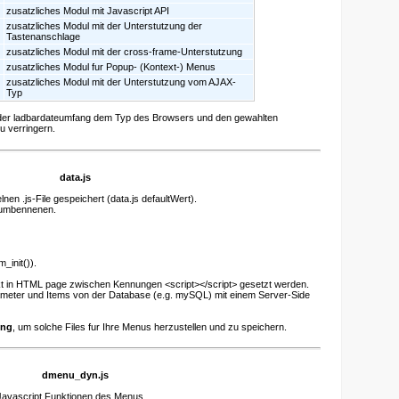
zusatzliches Modul mit Javascript API
zusatzliches Modul mit der Unterstutzung der
Tastenanschlage
zusatzliches Modul mit der cross-frame-Unterstutzung
zusatzliches Modul fur Popup- (Kontext-) Menus
zusatzliches Modul mit der Unterstutzung vom AJAX-
Typ
 der ladbardateumfang dem Typ des Browsers und den gewahlten
 verringern.
data.js
en .js-File gespeichert (data.js defaultWert).
 umbennenen.
_init()).
rekt in HTML page zwischen Kennungen <script></script> gesetzt werden.
ameter und Items von der Database (e.g. mySQL) mit einem Server-Side
ung
, um solche Files fur Ihre Menus herzustellen und zu speichern.
dmenu_dyn.js
 Javascript Funktionen des Menus.