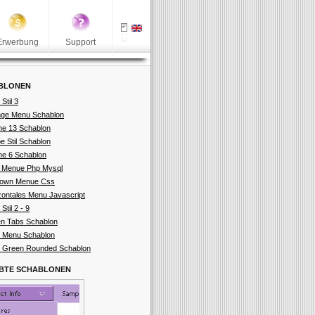
Erwerbung
Support
BLONEN
 Stil 3
ge Menu Schablon
ne 13 Schablon
e Stil Schablon
ne 6 Schablon
 Menue Php Mysql
down Menue Css
zontales Menu Javascript
 Stil 2 - 9
n Tabs Schablon
 Menu Schablon
 Green Rounded Schablon
EBTE SCHABLONEN