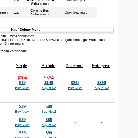
.exe
Deluxe Tuner GUI
Download jetzt!
Schablonen
Core .js files
ormen
.zip
Download jetzt!
Schablonen
Kauf Deluxe Menu
 bitte Lizenzabkommen.
hält eine Lizenz, die lässt die Software auf gemeinnütziger Webseiten
ion Erinnerung an.
e Menu vorhanden:
Single
Multiple
Developer
Enterprise
$204
$564
$49
$149
$249
$399
Buy Now!
Buy Now!
Buy Now!
Buy Now!
$39
$99
-
-
Buy Now!
Buy Now!
$29
$89
-
-
Buy Now!
Buy Now!
$39
$99
-
-