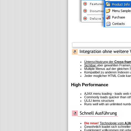
Unterschtutzung der
Cross-fra
Sichtbar
uber gewahlten Framen,
Multiple Menus auf der gleichen S
Kompatibel zu anderen Indexen u
Jeder moglicher HTML Code kann
High Performance
AJAX menu loading - loads web me
Commonly loads quicker than ot
UL/LI items structure
Runs well with an unlimited num
Die neue!
Technologie vom
AJA
Gewohnlich loadet sich schneller
Funktioniert vollkommen mit un