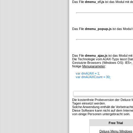
Das File
dmenu_cf.js
ist das Modul mit 
Das File
dmenu_popup.js
ist das Modul 
Das File
dmenu_ajax.js
ist das Modul mi
Die Technologie vom AJAX-Typs lasst Date
Gestutzte Browsers (Windows OS): IE5+, F
Notige
Menuparameter
:
var dmAJAX = 1;
var dmAJAXCount = 30;
Die kostenfreie Probeversion der Deluxe
Tagen einsetzt werden.
Solсhe Anwendung enthält die Vorbetracht
Diese Software kann nicht auf dem Interne
von einige Personen untergebracht sein.
Free Trial
Deluxe Menu Windows