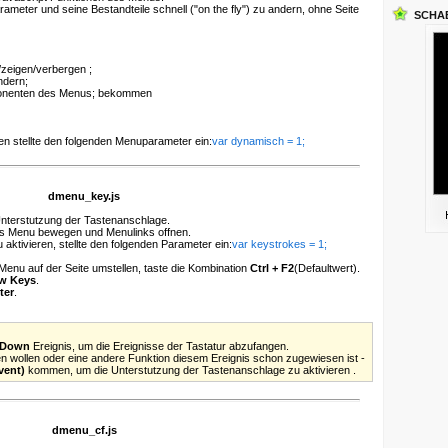
meter und seine Bestandteile schnell ("on the fly") zu andern, ohne Seite
SCHA
zeigen/verbergen ;
ndern;
onenten des Menus; bekommen
en stellte den folgenden Menuparameter ein:
var dynamisch = 1;
dmenu_key.js
Unterstutzung der Tastenanschlage.
das Menu bewegen und Menulinks offnen.
aktivieren, stellte den folgenden Parameter ein:
var keystrokes = 1;
enu auf der Seite umstellen, taste die Kombination
Ctrl + F2
(Defaultwert).
w Keys
.
ter
.
yDown
Ereignis, um die Ereignisse der Tastatur abzufangen.
n wollen oder eine andere Funktion diesem Ereignis schon zugewiesen ist -
vent)
kommen, um die Unterstutzung der Tastenanschlage zu aktivieren .
dmenu_cf.js