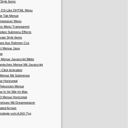
 Style Items
 OS-Like DHTML Menu
e Tab Menue
amweaver Menu
fox Menu Transparent
sition Submenu Effects
rate Style Items
ues Aus Rahmen Css
ct Menue Java
ue
 Menue Javascript Bilder
misches Menue Mit Javascript
-Click Activation
Menue Mit Submenue
e Horizontal
Rekursion Menue
e In Xp Wie Im Mac
3 Menue Horizontal
enues Mit Dreamweaver
ated Arrows
nologie vom AJAX-Typ