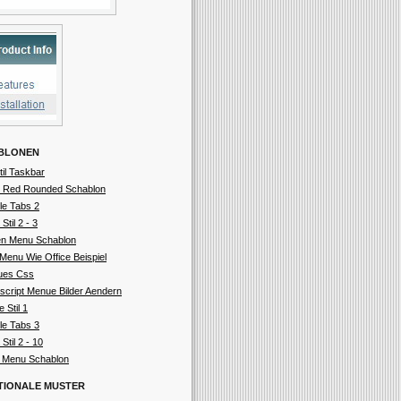
BLONEN
til Taskbar
 Red Rounded Schablon
le Tabs 2
 Stil 2 - 3
n Menu Schablon
Menu Wie Office Beispiel
ues Css
script Menue Bilder Aendern
e Stil 1
le Tabs 3
 Stil 2 - 10
t Menu Schablon
TIONALE MUSTER