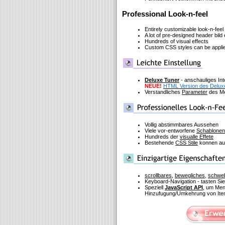
Professional Look-n-feel
Entirely customizable look-n-feel
A lot of pre-designed header bi
Hundreds of visual effects
Custom CSS styles can be applied
Deluxe Tuner
- anschauliges In
NEUE!
HTML Version des Delux
Verstandliches
Parameter
des Me
Vollig abstimmbares Aussehen
Viele vor-entworfene
Schablonen
Hundreds der
visualle Effete
Bestehende
CSS Stile
konnen auf
scrollbares
,
bewegliches
,
schwe
Keyboard-Navigation - tasten Si
Speziell
JavaScript API
, um Men
Hinzufugung/Umkehrung von Item