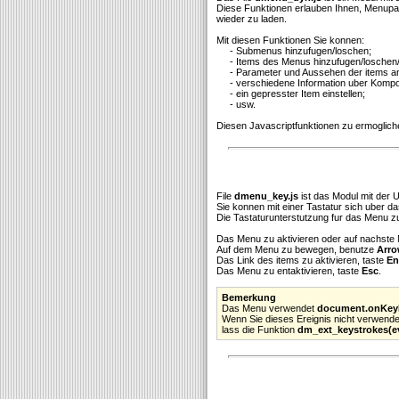
Diese Funktionen erlauben Ihnen, Menupara
wieder zu laden.
Mit diesen Funktionen Sie konnen:
- Submenus hinzufugen/loschen;
- Items des Menus hinzufugen/loschen/
- Parameter und Aussehen der items a
- verschiedene Information uber Komp
- ein gepresster Item einstellen;
- usw.
Diesen Javascriptfunktionen zu ermoglich
File
dmenu_key.js
ist das Modul mit der 
Sie konnen mit einer Tastatur sich uber 
Die Tastaturunterstutzung fur das Menu zu 
Das Menu zu aktivieren oder auf nachste M
Auf dem Menu zu bewegen, benutze
Arro
Das Link des items zu aktivieren, taste
En
Das Menu zu entaktivieren, taste
Esc
.
Bemerkung
Das Menu verwendet
document.onKe
Wenn Sie dieses Ereignis nicht verwende
lass die Funktion
dm_ext_keystrokes(e