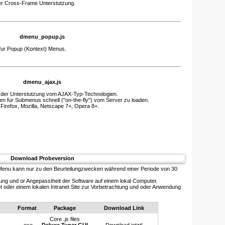
der Cross-Frame Unterstutzung.
dmenu_popup.js
fur Popup (Kontext) Menus.
dmenu_ajax.js
t der Unterstutzung vom AJAX-Typ-Technologien.
n fur Submenus schnell ("on-the-fly") vom Server zu loaden.
irefox, Mozilla, Netscape 7+, Opera 8+.
Download Probeversion
 Menu kann nur zu den Beurteilungzwecken während einer Periode von 30
ung und or Angepasstheit der Software auf einem lokal Computer.
t oder einem lokalen Intranet Site zur Vorbetrachtung und oder Anwendung
Format
Package
Download Link
Core .js files