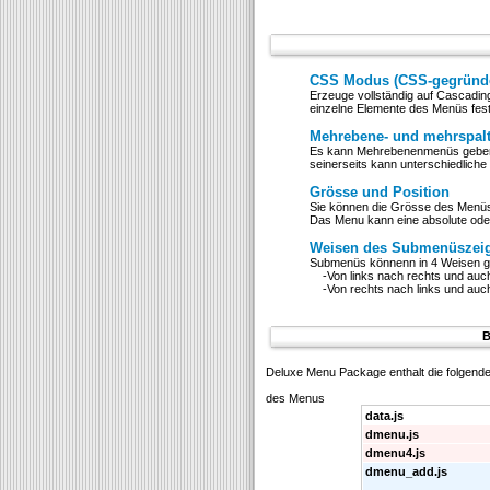
CSS Modus (CSS-gegründ
Erzeuge vollständig auf Cascading 
einzelne Elemente des Menüs fes
Mehrebene- und mehrspal
Es kann Mehrebenenmenüs geben -
seinerseits kann unterschiedliche
Grösse und Position
Sie können die Grösse des Menüs i
Das Menu kann eine absolute oder 
Weisen des Submenüszei
Submenüs könnenn in 4 Weisen g
-Von links nach rechts und auch 
-Von rechts nach links und auch 
B
Deluxe Menu Package enthalt die folgende
des Menus
data.js
dmenu.js
dmenu4.js
dmenu_add.js