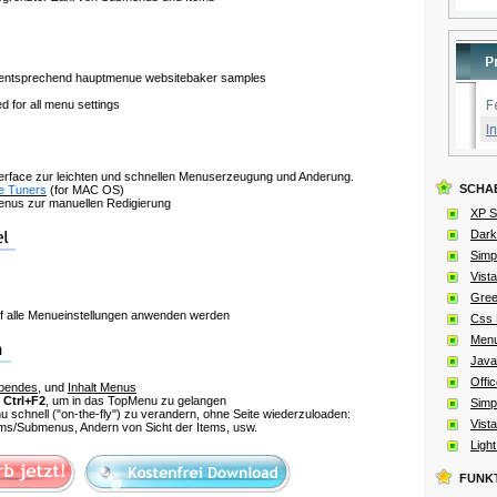
ld entsprechend hauptmenue websitebaker samples
 for all menu settings
terface zur leichten und schnellen Menuserzeugung und Anderung.
SCHA
e Tuners
(for MAC OS)
nus zur manuellen Redigierung
XP S
Dark
Simp
Vista
Gree
 alle Menueinstellungen anwenden werden
Css 
Men
Java
Offic
bendes
, und
Inhalt Menus
e
Ctrl+F2
, um in das TopMenu zu gelangen
Simp
u schnell
("on-the-fly")
zu verandern, ohne Seite wiederzuloaden:
Vista
s/Submenus, Andern von Sicht der Items, usw.
Ligh
FUNK