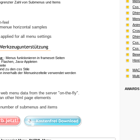
Menu
begrenzter Zahl von Submenus und Items
Css 
Dhtm
Menu
n-feel
Anim
l menue horizontal samples
Cros
pplied for all menu settings
Dhtm
Css 
Css 
Bewe
me
- Menus funktionieren in frameset-Seiten
Html
 Flashen, Java-Appleten
eite
nd zu den css Stile
MAC
 innerhalb der Menueinzelteile verwendet werden
Multi
AWARDS
web menu data from the server "on-the-fly".
an other html page elements
d number of submenus and items