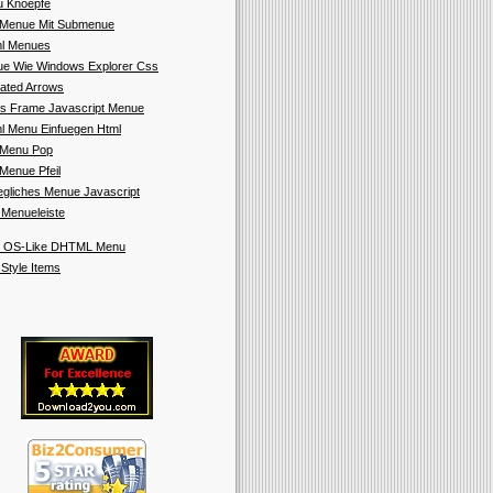
 Knoepfe
Menue Mit Submenue
l Menues
e Wie Windows Explorer Css
ated Arrows
s Frame Javascript Menue
l Menu Einfuegen Html
Menu Pop
Menue Pfeil
gliches Menue Javascript
 Menueleiste
 OS-Like DHTML Menu
 Style Items