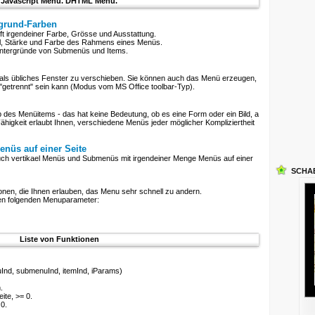
Javascript Menu. DHTML Menu.
rgrund-Farben
t irgendeiner Farbe, Grösse und Ausstattung.
il, Stärke und Farbe des Rahmens eines Menüs.
intergründe von Submenüs und Items.
als übliches Fenster zu verschieben. Sie können auch das Menü erzeugen,
etrennt" sein kann (Modus vom MS Office toolbar-Typ).
 des Menüitems - das hat keine Bedeutung, ob es eine Form oder ein Bild, a
Fähigkeit erlaubt Ihnen, verschiedene Menüs jeder möglicher Kompliziertheit
nüs auf einer Seite
uch vertikael Menüs und Submenüs mit irgendeiner Menge Menüs auf einer
SCHA
onen, die Ihnen erlauben, das Menu sehr schnell zu andern.
 den folgenden Menuparameter:
Liste von Funktionen
nd, submenuInd, itemInd, iParams)
.
ite, >= 0.
0.