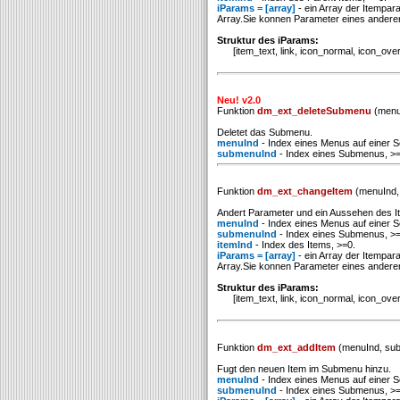
iParams = [array]
- ein Array der Itempar
Array.Sie konnen Parameter eines ander
Struktur des iParams:
[item_text, link, icon_normal, icon_over, t
Neu! v2.0
Funktion
dm_ext_deleteSubmenu
(menu
Deletet das Submenu.
menuInd
- Index eines Menus auf einer Se
submenuInd
- Index eines Submenus, >=
Funktion
dm_ext_changeItem
(menuInd, 
Andert Parameter und ein Aussehen des I
menuInd
- Index eines Menus auf einer Se
submenuInd
- Index eines Submenus, >=
itemInd
- Index des Items, >=0.
iParams = [array]
- ein Array der Itempar
Array.Sie konnen Parameter eines ander
Struktur des iParams:
[item_text, link, icon_normal, icon_over, t
Funktion
dm_ext_addItem
(menuInd, sub
Fugt den neuen Item im Submenu hinzu.
menuInd
- Index eines Menus auf einer Se
submenuInd
- Index eines Submenus, >=