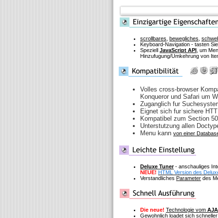
scrollbares
,
bewegliches
,
schwe
Keyboard-Navigation - tasten Si
Speziell
JavaScript API
, um Men
Hinzufugung/Umkehrung von Item
Volles cross-browser Kompat
Konqueror und Safari um 
Zuganglich fur Suchesyst
Eignet sich fur sichere HT
Kompatibel zum Section 5
Unterstutzung allen Doctyp
Menu kann
von einer Database
Deluxe Tuner
- anschauliges In
NEUE!
HTML Version des Delux
Verstandliches
Parameter
des Me
Die neue!
Technologie vom
AJA
Gewohnlich loadet sich schneller