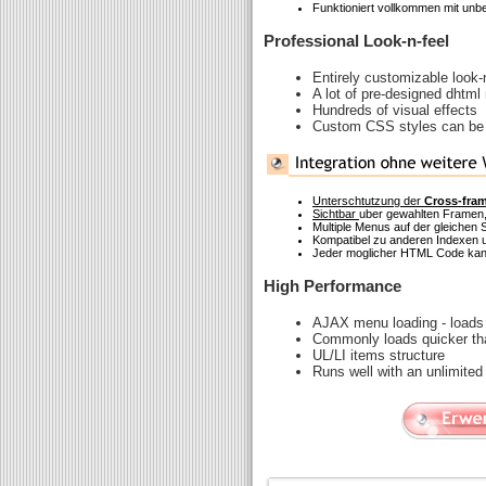
Funktioniert vollkommen mit un
Professional Look-n-feel
Entirely customizable look-
A lot of pre-designed dhtm
Hundreds of visual effects
Custom CSS styles can be a
Unterschtutzung der
Cross-fra
Sichtbar
uber gewahlten Framen,
Multiple Menus auf der gleichen S
Kompatibel zu anderen Indexen u
Jeder moglicher HTML Code kann
High Performance
AJAX menu loading - loads 
Commonly loads quicker th
UL/LI items structure
Runs well with an unlimite