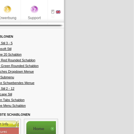
Erwerbung
Support
BLONEN
 Stil 3 - 5
soft Stil
ne 20 Schablon
 Red Rounded Schablon
 Green Rounded Schablon
aches Dropdown Menue
 Submenu
ve Schwebendes Menue
 Stil 2 - 12
cape Stil
n Tabs Schablon
ee Menu Schablon
EBTE SCHABLONEN