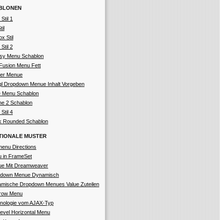
BLONEN
 Stil 1
til
ox Stil
 Stil 2
sy Menu Schablon
Fusion Menu Fett
er Menue
l Dropdown Menue Inhalt Vorgeben
e Menu Schablon
ne 2 Schablon
 Stil 4
k Rounded Schablon
TIONALE MUSTER
enu Directions
 in FrameSet
e Mit Dreamweaver
down Menue Dynamisch
mische Dropdown Menues Value Zuteilen
irow Menu
nologie vom AJAX-Typ
ilevel Horizontal Menu