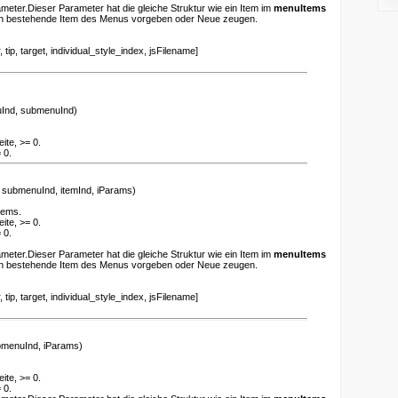
ameter.Dieser Parameter hat die gleiche Struktur wie ein Item im
menuItems
en bestehende Item des Menus vorgeben oder Neue zeugen.
ip, target, individual_style_index, jsFilename]
Ind, submenuInd)
ite, >= 0.
 0.
submenuInd, itemInd, iParams)
tems.
ite, >= 0.
 0.
ameter.Dieser Parameter hat die gleiche Struktur wie ein Item im
menuItems
en bestehende Item des Menus vorgeben oder Neue zeugen.
ip, target, individual_style_index, jsFilename]
menuInd, iParams)
ite, >= 0.
 0.