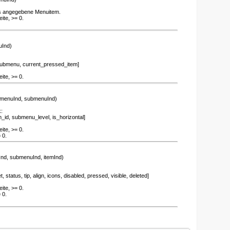
as angegebene Menuitem.
ite, >= 0.
Ind)
bmenu, current_pressed_item]
ite, >= 0.
menuInd, submenuInd)
:
d, submenu_level, is_horizontal]
ite, >= 0.
 0.
nd, submenuInd, itemInd)
status, tip, align, icons, disabled, pressed, visible, deleted]
ite, >= 0.
 0.