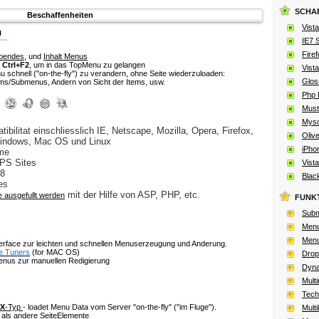
SCHA
Beschaffenheiten
Vista
IE7 S
Firef
bendes
, und
Inhalt Menus
e
Ctrl+F2
, um in das TopMenu zu gelangen
Vista
u schnell
("on-the-fly")
zu verandern, ohne Seite wiederzuloaden:
Glos
s/Submenus, Andern von Sicht der Items, usw.
Php 
Must
Mysq
ibilitat einschliesslich IE, Netscape, Mozilla, Opera, Firefox,
Oliv
Windows, Mac OS und Linux
iPho
eme
TPS Sites
Vista
08
Blac
es
mit der Hilfe von ASP, PHP, etc.
 ausgefullt werden
FUNK
Subm
Menu
Menu
terface zur leichten und schnellen Menuserzeugung und Anderung.
e Tuners
(for MAC OS)
Drop
nus zur manuellen Redigierung
Dyna
Mult
Tech
X
-Typ
- loadet Menu Data vom Server
"on-the-fly" ("im Fluge")
.
Mult
 als andere SeiteElemente