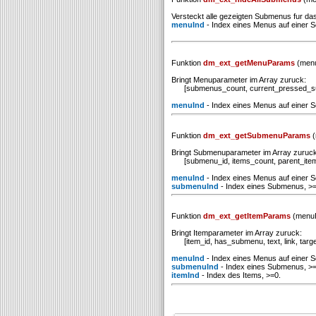
Versteckt alle gezeigten Submenus fur d
menuInd
- Index eines Menus auf einer Se
Funktion
dm_ext_getMenuParams
(menu
Bringt Menuparameter im Array zuruck:
[submenus_count, current_pressed_su
menuInd
- Index eines Menus auf einer Se
Funktion
dm_ext_getSubmenuParams
(
Bringt Submenuparameter im Array zuruck
[submenu_id, items_count, parent_item_i
menuInd
- Index eines Menus auf einer Se
submenuInd
- Index eines Submenus, >=
Funktion
dm_ext_getItemParams
(menuI
Bringt Itemparameter im Array zuruck:
[item_id, has_submenu, text, link, target, 
menuInd
- Index eines Menus auf einer Se
submenuInd
- Index eines Submenus, >=
itemInd
- Index des Items, >=0.