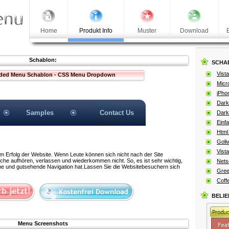
Home
Produkt Info
Muster
Download
Schablon:
SCHA
Vista
ded Menu Schablon - CSS Menu Dropdown
Micro
iPho
Dark
Samples
Contact Us
Dark
Einf
Html
Goli
Vista
zum Erfolg der Website. Wenn Leute können sich nicht nach der Site
uche aufhören, verlassen und wiederkommen nicht. So, es ist sehr wichtig,
Nets
iche und gutsehende Navigation hat.Lassen Sie die Websitebesuchern sich
Gree
Coff
BELI
Menu Screenshots