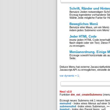
Schrift, Ränder und Hinte
Benutze Jeden notwendigen Schrif
Erzeug irgendeine vorhandene St
Wähle Jede mögliche Farbe für H
Bewegliches Menü
Benutze eine Maus, um ein Menü 
indem jedes Submenü vom Menü "g
Jeder HTML Code
insetz jeden HTML Code innerhalb
flash-objekt oder ein Text. Diese 
zu erzeugen.
Menüanordnung. Einige Me
Erzeuge sowohl horizontale als a
Seite.
Deluxe Menu hat externe Javascriptfunkti
Javascript API zu ermoglichen, einstelle
var dynamic = 1;
Neu! v2.0
Funktion
dm_ext_createSubmenu
(menuI
Erzeugt neues Submenu mit 1 neuem Item
menuInd
- Index eines Menus auf einer Se
submenuInd
-Index eines Submenus, >= 
itemInd
- Index des Parent Items, >=0.