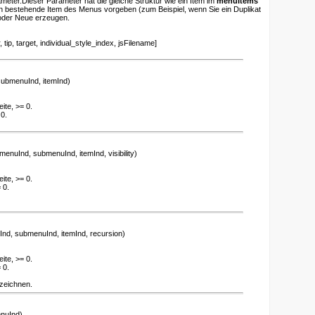
ameter.Dieser Parameter hat die gleiche Struktur wie ein Item im
menuItems
n bestehende Item des Menus vorgeben (zum Beispiel, wenn Sie ein Duplikat
oder Neue erzeugen.
ip, target, individual_style_index, jsFilename]
ubmenuInd, itemInd)
ite, >= 0.
0.
menuInd, submenuInd, itemInd, visibility)
ite, >= 0.
 0.
nd, submenuInd, itemInd, recursion)
ite, >= 0.
 0.
zeichnen.
nuInd)