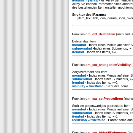
iParams = [array]
- ein Array der Itempar
Array.Sie konnen Parameter eines andere
des bestehenden Item erstellen mochten)
Struktur des iParams:
[item_text, link, icon_normal, icon_over, t
Funktion
dm_ext_deleteItem
(menuInd, s
Deletet das Item.
menuInd
- Index eines Menus auf einer Se
submenuInd
-Index eines Submenus, >= 
itemInd
- Index des Items, >=0.
Funktion
dm_ext_changeItemVisibility
(
Zeigt/versteckt das Item.
menuInd
- Index eines Menus auf einer Se
submenuInd
- Index eines Submenus, >=
itemInd
- Index des Items, >=0.
visibility = true/false
- Sicht des Items.
Funktion
dm_ext_setPressedItem
(menuI
Stellt ein gegenwartiges gepresstes Item.
menuInd
- Index eines Menus auf einer Se
submenuInd
- Index eines Submenus, >=
itemInd
- Index des Items, >=0.
recursion = true/false
- Parent Items aus
Funktion
dm_ext_hideAllSubmenus
(me