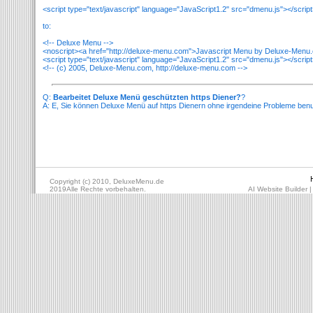
<script type="text/javascript" language="JavaScript1.2" src="dmenu.js"></scrip
to:
<!-- Deluxe Menu -->
<noscript><a href="http://deluxe-menu.com">Javascript Menu by Deluxe-Menu
<script type="text/javascript" language="JavaScript1.2" src="dmenu.js"></scrip
<!-- (c) 2005, Deluxe-Menu.com, http://deluxe-menu.com -->
Q:
Bearbeitet Deluxe Menü geschützten https Diener?
?
A: E, Sie können Deluxe Menü auf https Dienern ohne irgendeine Probleme ben
Copyright (c) 2010, DeluxeMenu.de
2019Alle Rechte vorbehalten.
AI Website Builder
|