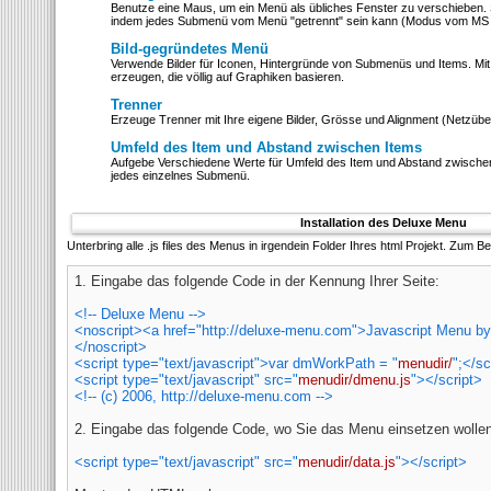
Benutze eine Maus, um ein Menü als übliches Fenster zu verschieben
indem jedes Submenü vom Menü "getrennt" sein kann (Modus vom MS O
Bild-gegründetes Menü
Verwende Bilder für Iconen, Hintergründe von Submenüs und Items. Mit
erzeugen, die völlig auf Graphiken basieren.
Trenner
Erzeuge Trenner mit Ihre eigene Bilder, Grösse und Alignment (Netzübe
Umfeld des Item und Abstand zwischen Items
Aufgebe Verschiedene Werte für Umfeld des Item und Abstand zwische
jedes einzelnes Submenü.
Installation des Deluxe Menu
Unterbring alle .js files des Menus in irgendein Folder Ihres html Projekt. Zum Be
1. Eingabe das folgende Code in der
Kennung Ihrer Seite:
<!-- Deluxe Menu -->
<noscript><a href="http://deluxe-menu.com">Javascript Menu 
</noscript>
<script type="text/javascript">var dmWorkPath = "
menudir/
";</sc
<script type="text/javascript" src="
menudir/dmenu.js
"></script>
<!-- (c) 2006, http://deluxe-menu.com -->
2. Eingabe das folgende Code, wo Sie das Menu einsetzen wollen
<script type="text/javascript" src="
menudir/data.js
"></script>