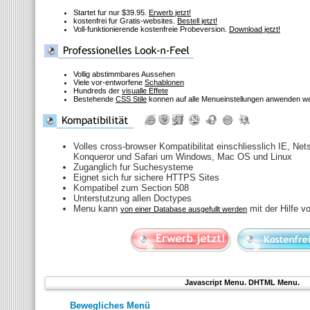
Startet fur nur $39.95.
Erwerb jetzt!
kostenfrei fur Gratis-websites.
Bestell jetzt!
Voll-funktionierende kostenfreie Probeversion.
Download jetzt!
Vollig abstimmbares Aussehen
Viele vor-entworfene
Schablonen
Hundreds der
visualle Effete
Bestehende
CSS Stile
konnen auf alle Menueinstellungen anwenden w
Volles cross-browser Kompatibilitat einschliesslich IE, Net
Konqueror und Safari um Windows, Mac OS und Linux
Zuganglich fur Suchesysteme
Eignet sich fur sichere HTTPS Sites
Kompatibel zum Section 508
Unterstutzung allen Doctypes
Menu kann
mit der Hilfe v
von einer Database ausgefullt werden
Javascript Menu. DHTML Menu.
Bewegliches Menü