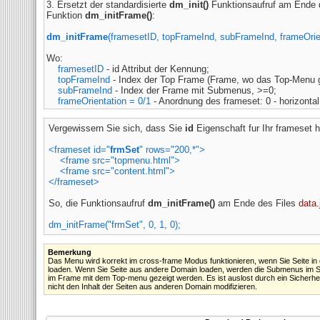
3. Ersetzt der standardisierte
dm_init()
Funktionsaufruf am Ende 
Funktion
dm_initFrame()
:
dm_initFrame
(framesetID, topFrameInd, subFrameInd, frameOrien
Wo:
framesetID
- id Attribut der
Kennung;
topFrameInd
- Index der Top Frame (Frame, wo das Top-Menu ge
subFrameInd
- Index der Frame mit Submenus, >=0;
frameOrientation = 0/1
- Anordnung des frameset: 0 - horizontal, 
Vergewissern Sie sich, dass Sie
id
Eigenschaft fur Ihr frameset 
<frameset id="
frmSet
" rows="200,*">
<frame src="topmenu.html">
<frame src="content.html">
</frameset>
So, die Funktionsaufruf
dm_initFrame()
am Ende des Files
data.
dm_initFrame("frmSet", 0, 1, 0);
Bemerkung
Das Menu wird korrekt im cross-frame Modus funktionieren, wenn Sie Seite in
loaden. Wenn Sie Seite aus andere Domain loaden, werden die Submenus im Su
im Frame mit dem Top-menu gezeigt werden. Es ist auslost durch ein Sicherheit
nicht den Inhalt der Seiten aus anderen Domain modifizieren.