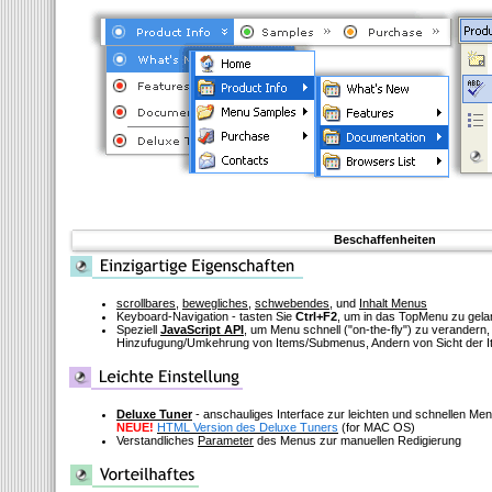
Beschaffenheiten
scrollbares
,
bewegliches
,
schwebendes
, und
Inhalt Menus
Keyboard-Navigation - tasten Sie
Ctrl+F2
, um in das TopMenu zu gel
Speziell
JavaScript API
, um Menu schnell
("on-the-fly")
zu verandern, 
Hinzufugung/Umkehrung von Items/Submenus, Andern von Sicht der I
Deluxe Tuner
- anschauliges Interface zur leichten und schnellen M
NEUE!
HTML Version des Deluxe Tuners
(for MAC OS)
Verstandliches
Parameter
des Menus zur manuellen Redigierung