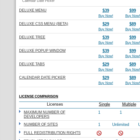
Calendar Date Picker
DELUXE MENU
$39
$99
Buy Now!
Buy Now!
DELUXE CSS MENU (BETA)
$29
$89
Buy Now!
Buy Now!
DELUXE TREE
$39
$99
Buy Now!
Buy Now!
DELUXE POPUP WINDOW
$39
$99
Buy Now!
Buy Now!
DELUXE TABS
$29
$89
Buy Now!
Buy Now!
CALENDAR DATE PICKER
$29
$89
Buy Now!
Buy Now!
LICENSE COMPARISON
Licenses
Single
Multiple
MAXIMUM NUMBER OF
1
1
DEVELOPERS
NUMBER OF SITES
1
Unlimited
U
FULL REDISTRIBUTION RIGHTS