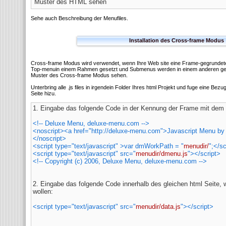
Muster des HTML sehen
Sehe auch Beschreibung der Menufiles.
Installation des Cross-frame Modus
Cross-frame Modus wird verwendet, wenn Ihre Web site eine Frame-gegrundete S
Top-menuin einem Rahmen gesetzt und Submenus werden in einem anderen ge
Muster des Cross-frame Modus sehen.
Unterbring alle .js files in irgendein Folder Ihres html Projekt und fuge eine Bez
Seite hizu.
1. Eingabe das folgende Code in der
Kennung der Frame mit dem
<!-- Deluxe Menu, deluxe-menu.com -->
<noscript><a href="http://deluxe-menu.com">Javascript Menu b
</noscript>
<script type="text/javascript" >var dmWorkPath = "
menudir/
";</sc
<script type="text/javascript" src="
menudir/dmenu.js
"></script>
<!-- Copyright (c) 2006, Deluxe Menu, deluxe-menu.com -->
2. Eingabe das folgende Code innerhalb des gleichen html Seite,
wollen:
<script type="text/javascript" src="
menudir/data.js
"></script>