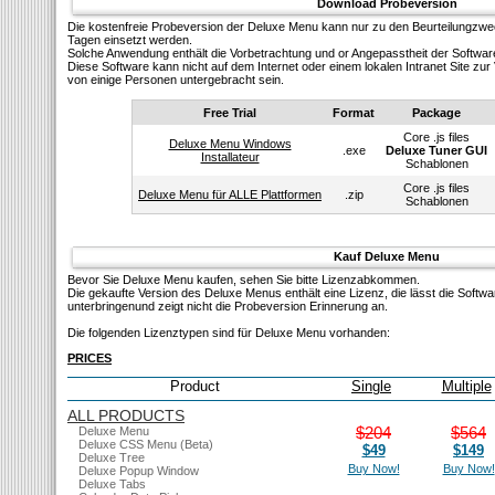
Download Probeversion
Die kostenfreie Probeversion der Deluxe Menu kann nur zu den Beurteilungzw
Tagen einsetzt werden.
Solсhe Anwendung enthält die Vorbetrachtung und or Angepasstheit der Softwar
Diese Software kann nicht auf dem Internet oder einem lokalen Intranet Site z
von einige Personen untergebracht sein.
Free Trial
Format
Package
Core .js files
Deluxe Menu Windows
.exe
Deluxe Tuner GUI
Installateur
Schablonen
Core .js files
Deluxe Menu für ALLE Plattformen
.zip
Schablonen
Kauf Deluxe Menu
Bevor Sie Deluxe Menu kaufen, sehen Sie bitte Lizenzabkommen.
Die gekaufte Version des Deluxe Menus enthält eine Lizenz, die lässt die Softw
unterbringenund zeigt nicht die Probeversion Erinnerung an.
Die folgenden Lizenztypen sind für Deluxe Menu vorhanden:
PRICES
Product
Single
Multiple
ALL PRODUCTS
$204
$564
Deluxe Menu
Deluxe CSS Menu (Beta)
$49
$149
Deluxe Tree
Buy Now!
Buy Now!
Deluxe Popup Window
Deluxe Tabs