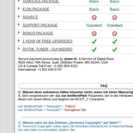
TEMPLATE PACKAGE
Basic
Basic
ICON PACKAGE
Basic
Basic
SOURCE
SUPPORT PACKAGE
Standard
Standard
BONUS PACKAGE
1 YEAR OF FREE UPGRADES
DHTML TUNER - GUI WIZARD
Secure payment processing by
share-it!
, A Service of Digital River
9625 West 76th Street, Suite 150Eden Prairie, MN 55344, USA
US & Canada Toll-Free: +1 800 903-4152
International: +1 952 646-5747
FAQ
Q:
Warum lässt submenus fallen hinunter nicht, wenn ich einen Mauszeig
A: Sich vergewissern der das
var dmWorkPath
Parameter, der in der Htmlseite 
Akten von einem Menü und beginnt mit NICHT „/“ Charakter:
var dmWorkPath = "/menudir/"; -
Falsch
var dmWorkPath = "menudir/"; -
Korrigieren Sie
Q:
Warum sehe ich das Zeichen „Incorrect Copyright“ auf Seite?
?
A: "Incorrect Copyright" mittel, dass die Schriftart erforderliche Urheberrechtep
Um dies bitte zu vermeiden, ändern Sie: