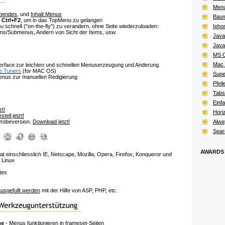
Men
bendes
, und
Inhalt Menus
Baum
e
Ctrl+F2
, um in das TopMenu zu gelangen
u schnell
("on-the-fly")
zu verandern, ohne Seite wiederzuloaden:
Ipho
s/Submenus, Andern von Sicht der Items, usw.
Java
Java
MS O
Mac 
terface zur leichten und schnellen Menuserzeugung und Anderung.
e Tuners
(for MAC OS)
Supe
nus zur manuellen Redigierung
Pfei
Tabs
Einf
zt!
Hori
stell jetzt!
 Probeversion.
Download jetzt!
Alwa
Sear
AWARDS
at einschliesslich IE, Netscape, Mozilla, Opera, Firefox, Konqueror und
 Linux
tes
usgefullt werden
mit der Hilfe von ASP, PHP, etc.
me
- Menus funktionieren in frameset-Seiten