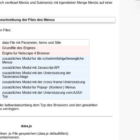
uch vertikael Menüs und Submenüs mit irgendeiner Menge Menüs auf einer
eschreibung der Files des Menus
n Files:
data File mit Parameter, Items und Stile
Grundfile des Engines
Engine fur Netscape 4 Browser
zusatzliches Modul fur die schwimmfahige/bewegliche
Menus
zusatzliches Modul mit Javascript API
zusatzliches Modul mit der Unterstutzung der
Tastenanschlage
zusatzliches Modul mit der cross-frame-Unterstutzung
zusatzliches Modul fur Popup- (Kontext-) Menus
zusatzliches Modul mit der Unterstutzung vom AJAX-
Typ
 der ladbardateumfang dem Typ des Browsers und den gewahlten
 verringern.
data.js
en .js-File gespeichert (data.js defaultWert).
 umbennenen.