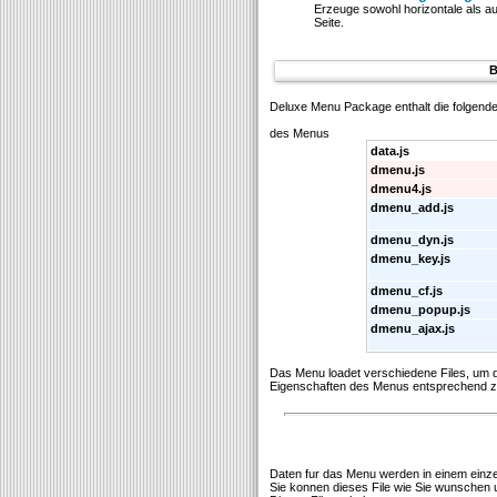
Erzeuge sowohl horizontale als a
Seite.
B
Deluxe Menu Package enthalt die folgende
des Menus
data.js
dmenu.js
dmenu4.js
dmenu_add.js
dmenu_dyn.js
dmenu_key.js
dmenu_cf.js
dmenu_popup.js
dmenu_ajax.js
Das Menu loadet verschiedene Files, um
Eigenschaften des Menus entsprechend zu
Daten fur das Menu werden in einem einzeln
Sie konnen dieses File wie Sie wunschen