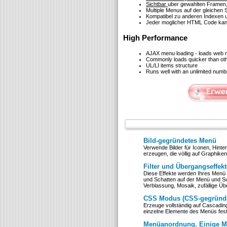
Sichtbar
uber gewahlten Framen,
Multiple Menus auf der gleichen S
Kompatibel zu anderen Indexen u
Jeder moglicher HTML Code kann
High Performance
AJAX menu loading - loads web me
Commonly loads quicker than ot
UL/LI items structure
Runs well with an unlimited num
Bild-gegründetes Menü
Verwende Bilder für Iconen, Hint
erzeugen, die völlig auf Graphiken
Filter und Übergangseffekt
Diese Effekte werden Ihres Menü 
und Schatten auf der Menü und S
Verblassung, Mosaik, zufällige Üb
CSS Modus (CSS-gegründ
Erzeuge vollständig auf Cascading 
einzelne Elemente des Menüs fes
Menüanordnung. Einige Me