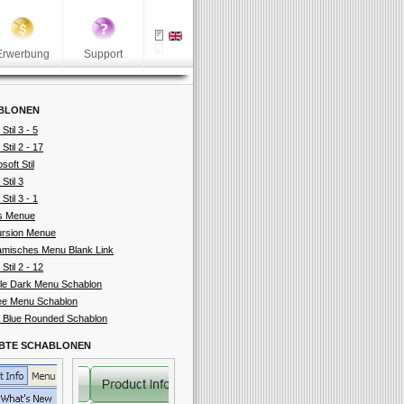
Erwerbung
Support
BLONEN
 Stil 3 - 5
 Stil 2 - 17
soft Stil
Stil 3
 Stil 3 - 1
s Menue
rsion Menue
misches Menu Blank Link
 Stil 2 - 12
le Dark Menu Schablon
ee Menu Schablon
 Blue Rounded Schablon
EBTE SCHABLONEN