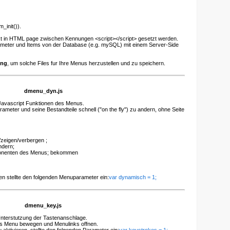
_init()).
rekt in HTML page zwischen Kennungen <script></script> gesetzt werden.
ameter und Items von der Database (e.g. mySQL) mit einem Server-Side
ung
, um solche Files fur Ihre Menus herzustellen und zu speichern.
dmenu_dyn.js
 Javascript Funktionen des Menus.
meter und seine Bestandteile schnell ("on the fly") zu andern, ohne Seite
zeigen/verbergen ;
ndern;
onenten des Menus; bekommen
en stellte den folgenden Menuparameter ein:
var dynamisch = 1;
dmenu_key.js
Unterstutzung der Tastenanschlage.
das Menu bewegen und Menulinks offnen.
aktivieren, stellte den folgenden Parameter ein:
var keystrokes = 1;