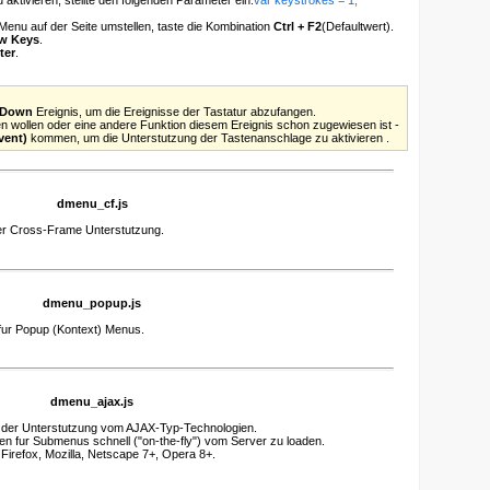
enu auf der Seite umstellen, taste die Kombination
Ctrl + F2
(Defaultwert).
w Keys
.
ter
.
yDown
Ereignis, um die Ereignisse der Tastatur abzufangen.
n wollen oder eine andere Funktion diesem Ereignis schon zugewiesen ist -
vent)
kommen, um die Unterstutzung der Tastenanschlage zu aktivieren .
dmenu_cf.js
der Cross-Frame Unterstutzung.
dmenu_popup.js
fur Popup (Kontext) Menus.
dmenu_ajax.js
t der Unterstutzung vom AJAX-Typ-Technologien.
n fur Submenus schnell ("on-the-fly") vom Server zu loaden.
irefox, Mozilla, Netscape 7+, Opera 8+.