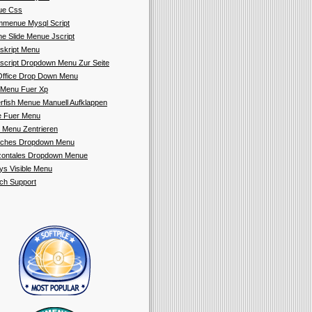
ue Css
menue Mysql Script
ne Slide Menue Jscript
skript Menu
script Dropdown Menu Zur Seite
ffice Drop Down Menu
Menu Fuer Xp
rfish Menue Manuell Aufklappen
le Fuer Menu
 Menu Zentrieren
aches Dropdown Menu
zontales Dropdown Menue
ys Visible Menu
ch Support