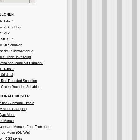
BLONEN
le Tabs 4
ne 7 Schablon
e Stil 2
 Stil 3 - 7
o Stil Schablon
script Pulldownmenue
es Ohne Javascript
misches Menu Mit Submenu
le Tabs 2
 Stil 3 - 3
 Red Rounded Schablon
 Green Rounded Schablon
TIONALE MUSTER
sition Submenu Effects
ly Menu Changing
Ajax Menu
 Im Menue
lappbare Menues Fuer Frontpage
rey Menu (Old Win)
om CSS styles