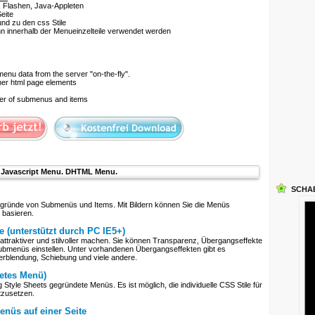
 Flashen, Java-Appleten
eite
nd zu den css Stile
 innerhalb der Menueinzelteile verwendet werden
nu data from the server "on-the-fly".
her html page elements
ber of submenus and items
Javascript Menu. DHTML Menu.
SCHA
ergründe von Submenüs und Items. Mit Bildern können Sie die Menüs
 basieren.
e (unterstützt durch PC IE5+)
attraktiver und stilvoller machen. Sie können Transparenz, Übergangseffekte
ubmenüs einstellen. Unter vorhandenen Übergangseffekten gibt es
erblendung, Schiebung und viele andere.
etes Menü)
Style Sheets gegründete Menüs. Es ist möglich, die individuelle CSS Stile für
tzusetzen.
nüs auf einer Seite