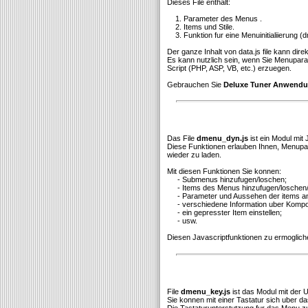
Dieses File enthalt:
1. Parameter des Menus .
2. Items und Stile.
3. Funktion fur eine Menuinitialiierung (dm
Der ganze Inhalt von data.js file kann di
Es kann nutzlich sein, wenn Sie Menupar
Script (PHP, ASP, VB, etc.) erzuegen.
Gebrauchen Sie
Deluxe Tuner Anwend
Das File
dmenu_dyn.js
ist ein Modul mit
Diese Funktionen erlauben Ihnen, Menupara
wieder zu laden.
Mit diesen Funktionen Sie konnen:
- Submenus hinzufugen/loschen;
- Items des Menus hinzufugen/loschen/
- Parameter und Aussehen der items a
- verschiedene Information uber Komp
- ein gepresster Item einstellen;
- usw.
Diesen Javascriptfunktionen zu ermoglich
File
dmenu_key.js
ist das Modul mit der 
Sie konnen mit einer Tastatur sich uber 
Die Tastaturunterstutzung fur das Menu zu 