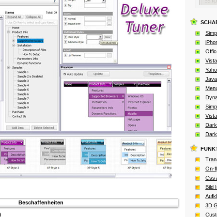
SCHA
Simp
iPho
Offic
Vista
Yaho
Java
Menu
Dyna
Simp
Vista
Dark
Dark
FUNK
Tran
On-f
Css 
Bild
Aufk
Beschaffenheiten
3D G
Cust