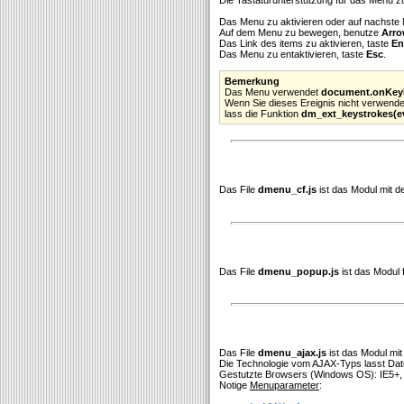
Das Menu zu aktivieren oder auf nachste M
Auf dem Menu zu bewegen, benutze
Arro
Das Link des items zu aktivieren, taste
En
Das Menu zu entaktivieren, taste
Esc
.
Bemerkung
Das Menu verwendet
document.onKe
Wenn Sie dieses Ereignis nicht verwende
lass die Funktion
dm_ext_keystrokes(e
Das File
dmenu_cf.js
ist das Modul mit 
Das File
dmenu_popup.js
ist das Modul 
Das File
dmenu_ajax.js
ist das Modul mi
Die Technologie vom AJAX-Typs lasst Date
Gestutzte Browsers (Windows OS): IE5+, F
Notige
Menuparameter
: