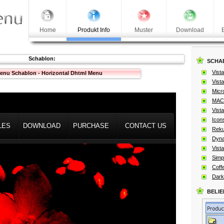
Home
Produkt Info
Muster
Download
Schablon:
SCHA
Vista
enu Schablon - Horizontal Dhtml Menu
Vista
Micro
MAC 
Vista
Icon
LES
DOWNLOAD
PURCHASE
CONTACT US
Reku
Dyna
Vista
Simp
Coff
Dark
BELI