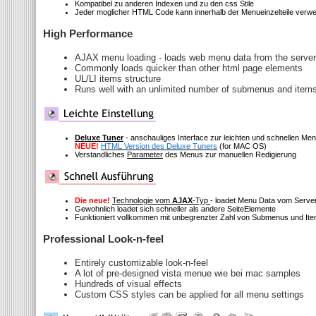
Kompatibel zu anderen Indexen und zu den css Stile
Jeder moglicher HTML Code kann innerhalb der Menueinzelteile verw
High Performance
AJAX menu loading - loads web menu data from the server "
Commonly loads quicker than other html page elements
UL/LI items structure
Runs well with an unlimited number of submenus and item
Deluxe Tuner
- anschauliges Interface zur leichten und schnellen M
NEUE!
HTML Version des Deluxe Tuners
(for MAC OS)
Verstandliches
Parameter
des Menus zur manuellen Redigierung
Die neue!
Technologie vom
AJAX
-Typ
- loadet Menu Data vom Serve
Gewohnlich loadet sich schneller als andere SeiteElemente
Funktioniert vollkommen mit unbegrenzter Zahl von Submenus und It
Professional Look-n-feel
Entirely customizable look-n-feel
A lot of pre-designed vista menue wie bei mac samples
Hundreds of visual effects
Custom CSS styles can be applied for all menu settings