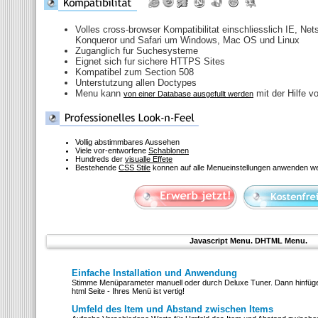
Volles cross-browser Kompatibilitat einschliesslich IE, Net
Konqueror und Safari um Windows, Mac OS und Linux
Zuganglich fur Suchesysteme
Eignet sich fur sichere HTTPS Sites
Kompatibel zum Section 508
Unterstutzung allen Doctypes
Menu kann
mit der Hilfe v
von einer Database ausgefullt werden
Vollig abstimmbares Aussehen
Viele vor-entworfene
Schablonen
Hundreds der
visualle Effete
Bestehende
CSS Stile
konnen auf alle Menueinstellungen anwenden w
Javascript Menu. DHTML Menu.
Einfache Installation und Anwendung
Stimme Menüparameter manuell oder durch Deluxe Tuner. Dann hinfüge 
html Seite - Ihres Menü ist vertig!
Umfeld des Item und Abstand zwischen Items