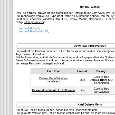
dmenu_ajax.js
Das File
dmenu_ajax.js
ist das Modul mit der Unterstutzung vom AJAX-Typ-Te
Die Technologie vom AJAX-Typs lasst Daten fur Submenus schnell ("on-the-fly"
Gestutzte Browsers (Windows OS): IE5+, Firefox, Mozilla, Netscape 7+, Opera 
Notige
Menuparameter
:
var dmAJAX = 1;
var dmAJAXCount = 30;
Download Probeversion
Die kostenfreie Probeversion der Deluxe Menu kann nur zu den Beurteilungzw
Tagen einsetzt werden.
Solсhe Anwendung enthält die Vorbetrachtung und or Angepasstheit der Softwar
Diese Software kann nicht auf dem Internet oder einem lokalen Intranet Site z
von einige Personen untergebracht sein.
Free Trial
Format
Package
Core .js files
Deluxe Menu Windows
.exe
Deluxe Tuner GUI
Installateur
Schablonen
Core .js files
Deluxe Menu für ALLE Plattformen
.zip
Schablonen
Kauf Deluxe Menu
Bevor Sie Deluxe Menu kaufen, sehen Sie bitte Lizenzabkommen.
Die gekaufte Version des Deluxe Menus enthält eine Lizenz, die lässt die Softw