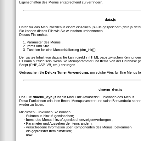
Eigenschaften des Menus entsprechend zu verringern.
data.js
Daten fur das Menu werden in einem einzelnen .js-File gespeichert (data.js defa
Sie konnen dieses File wie Sie wunschen umbennenen.
Dieses File enthalt:
1. Parameter des Menus .
2. Items und Stile.
3. Funktion fur eine Menuinitialiierung (dm_init()).
Der ganze Inhalt von data.js file kann direkt in HTML page zwischen Kennungen
Es kann nutzlich sein, wenn Sie Menuparameter und Items von der Database (
Script (PHP, ASP, VB, etc.) erzuegen.
Gebrauchen Sie
Deluxe Tuner Anwendung
, um solche Files fur Ihre Menus h
dmenu_dyn.js
Das File
dmenu_dyn.js
ist ein Modul mit Javascript Funktionen des Menus.
Diese Funktionen erlauben Ihnen, Menuparameter und seine Bestandteile schnell 
wieder zu laden.
Mit diesen Funktionen Sie konnen:
- Submenus hinzufugen/loschen;
- Items des Menus hinzufugen/loschen/zeigen/verbergen ;
- Parameter und Aussehen der items andern;
- verschiedene Information uber Komponenten des Menus; bekommen
- ein gepresster Item einstellen;
- usw.