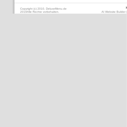
Copyright (c) 2010, DeluxeMenu.de
2019Alle Rechte vorbehalten.
AI Website Builder