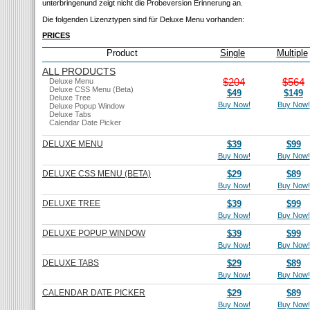
unterbringenund zeigt nicht die Probeversion Erinnerung an.
Die folgenden Lizenztypen sind für Deluxe Menu vorhanden:
PRICES
Product
Single
Multiple
ALL PRODUCTS
$204
$564
Deluxe Menu
Deluxe CSS Menu (Beta)
$49
$149
Deluxe Tree
Buy Now!
Buy Now!
Deluxe Popup Window
Deluxe Tabs
Calendar Date Picker
DELUXE MENU
$39
$99
Buy Now!
Buy Now!
DELUXE CSS MENU (BETA)
$29
$89
Buy Now!
Buy Now!
DELUXE TREE
$39
$99
Buy Now!
Buy Now!
DELUXE POPUP WINDOW
$39
$99
Buy Now!
Buy Now!
DELUXE TABS
$29
$89
Buy Now!
Buy Now!
CALENDAR DATE PICKER
$29
$89
Buy Now!
Buy Now!