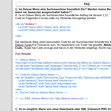
FAQ
Q:
Ist Deluxe Menü eine Suchmaschine freundlich Ein? Werden meine B
wenn sie Javascript ausgeschaltet haben?
?
A: Ja ist Deluxe Menü ein Suchmaschine freundlicher Anfang mit Version 1,12.
Code im Folgenden Format sollte zur Htmlseite hinzugefügt werden:
<div id="
dmlinks
">
<a href="menu_link1">menu_item_text1</a>
<a href="menu_link2">menu_item_text2</a>
...
</div>
Der leichteste Weg, einen passenden Code für ein Suchmaschine freundliches 
Deluxe Tuner
(Für Fensteros nur). Im Hauptmenü von Tuner hat gewählt „
Werkz
Code
„, Kopie hat Code erzeugt und hat es in der Htmlseite eingefügt, Recht n
Zum Beispiel:
<!-- Deluxe Menu -->
<noscript><a href=http://deluxe-menu.com/>Javascript Menu by Deluxe-Menu.
<script type="text/javascript" language="JavaScript1.2" src="dmenu.js"></scrip
<script type="text/javascript" language="JavaScript1.2" src="data.js"></script>
<!-- Code for Deluxe Menu Items -->
<div id="dmlinks" style="font:normal 11px Trebuchet MS, Tahoma;color:#000000
<a id="dmItem1" href="home.html">Home</a>
<a id="dmItem2" href="info.html">Information</a>
<a id="dmItem3" href="about.html">About Us</a>
</div>
<!-- End of Code for Deluxe Menu Items -->
<!-- (c) 2005, Deluxe-Menu.com, http://deluxe-menu.com -->
Q:
Ist es möglich, Menü von einer Datenbank oder XML Gebrauch PHP, AS