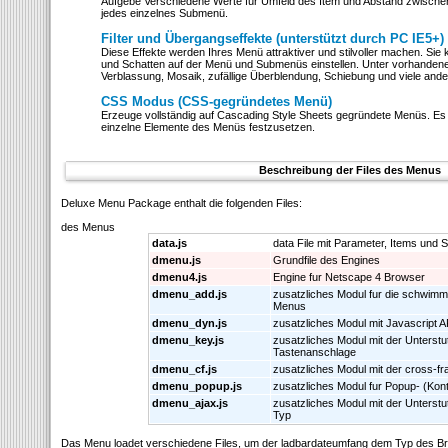
Aufgebe Verschiedene Werte für Umfeld des Item und Abstand zwische
jedes einzelnes Submenü.
Filter und Übergangseffekte (unterstützt durch PC IE5+)
Diese Effekte werden Ihres Menü attraktiver und stilvoller machen. Si
und Schatten auf der Menü und Submenüs einstellen. Unter vorhandene
Verblassung, Mosaik, zufällige Überblendung, Schiebung und viele ande
CSS Modus (CSS-gegründetes Menü)
Erzeuge vollständig auf Cascading Style Sheets gegründete Menüs. Es ist
einzelne Elemente des Menüs festzusetzen.
Beschreibung der Files des Menus
Deluxe Menu Package enthalt die folgenden Files:
des Menus
data.js
data File mit Parameter, Items und St
dmenu.js
Grundfile des Engines
dmenu4.js
Engine fur Netscape 4 Browser
dmenu_add.js
zusatzliches Modul fur die schwimm
Menus
dmenu_dyn.js
zusatzliches Modul mit Javascript A
dmenu_key.js
zusatzliches Modul mit der Unterstu
Tastenanschlage
dmenu_cf.js
zusatzliches Modul mit der cross-f
dmenu_popup.js
zusatzliches Modul fur Popup- (Kon
dmenu_ajax.js
zusatzliches Modul mit der Unters
Typ
Das Menu loadet verschiedene Files, um der ladbardateumfang dem Typ des B