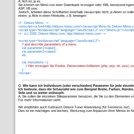
A: Ach ist, ja es.
Sie können ein Menü von einer Datenbank erzeugen oder XML benutzend irgende
ASP, VB usw.
Jedoch, arbeiten diese Schriftarten innerhalb Javascripts nicht .js Akten so so
einem. js Akte in einen Htmlseite, z.B. bewegen:
<!-- Deluxe Menu -->
<noscript><a href=http://deluxe-menu.com/>Javascript Menu by Deluxe-Menu.
<script type="text/javascript" language="JavaScript1.2" src="dmenu.js"></scrip
<!-- (c) 2005, Deluxe-Menu.com, http://deluxe-menu.com -->
<script type="text/javascript" language="JavaScript1.2">
//
and describe parameters of a menu
var parameter1=value1;
var parameter2=value2;
etc.
var menuItems = [
//
Hier erzeugen Sie Punkte, Dienerseiteschriftarten (php, asp, vb, usw.) z
];
</script>
Q:
Wie kann ich Individuum (oder verschieden) Parameter für jede einze
Ich bedeute, dass die Schautafel wie zum Beispiel Breite, Farben, Ränder,
Stile und so weiter vollstopft.
A: Sie sollen die einzelnen Stileparameter benutzen, die Sie zu den Elementen 
Für mehr Informationen sieht:
Wir empfehlen auch Gebrauch Deluxe Tuner Anwendung (für Fensteros nur).
Dies ist ein mächtiges und leichtes, Werkzeug zum Anpassen Ihrer Menüs im N