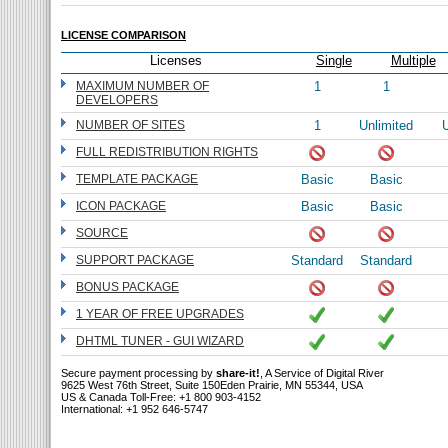
LICENSE COMPARISON
Licenses
Single
Multiple
MAXIMUM NUMBER OF
1
1
DEVELOPERS
NUMBER OF SITES
1
Unlimited
U
FULL REDISTRIBUTION RIGHTS
TEMPLATE PACKAGE
Basic
Basic
ICON PACKAGE
Basic
Basic
SOURCE
SUPPORT PACKAGE
Standard
Standard
BONUS PACKAGE
1 YEAR OF FREE UPGRADES
DHTML TUNER - GUI WIZARD
Secure payment processing by
share-it!
, A Service of Digital River
9625 West 76th Street, Suite 150Eden Prairie, MN 55344, USA
US & Canada Toll-Free: +1 800 903-4152
International: +1 952 646-5747