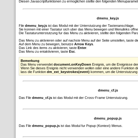
Diesen Javascriptfunktionen zu ermoglichen stellte den folgenden Menuparamete
dmenu_key.js
File
dmenu_key.js
ist das Modul mit der Unterstutzung der Tastenanschlage.
Sie konnen mit einer Tastatur sich uber das Menu bewegen und Menulinks offne
Die Tastaturunterstutzung fur das Menu zu aktivieren, stellte den folgenden Par
Das Menu zu aktivieren oder auf nachste Menu auf der Seite umstellen, taste d
Auf dem Menu zu bewegen, benutze
Arrow Keys
.
Das Link des items zu aktivieren, taste
Enter
.
Das Menu zu entaktivieren, taste
Esc
.
Bemerkung
Das Menu verwendet
document.onKeyDown
Ereignis, um die Ereignisse de
Wenn Sie dieses Ereignis nicht verwenden wollen oder eine andere Funktion d
lass die Funktion
dm_ext_keystrokes(event)
kommen, um die Unterstutzung d
dmenu_cf.js
Das File
dmenu_cf.js
ist das Modul mit der Cross-Frame Unterstutzung.
dmenu_popup.js
Das File
dmenu_popup.js
ist das Modul fur Popup (Kontext) Menus.