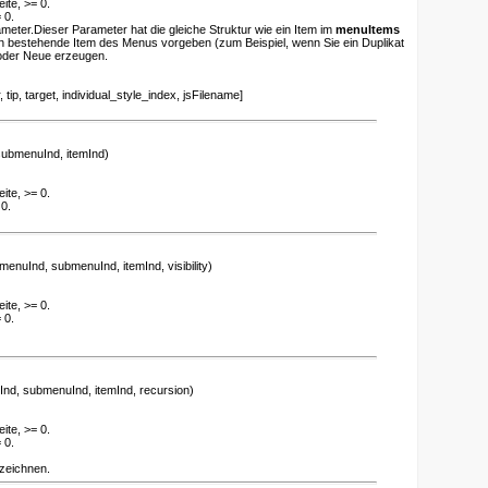
ite, >= 0.
 0.
ameter.Dieser Parameter hat die gleiche Struktur wie ein Item im
menuItems
n bestehende Item des Menus vorgeben (zum Beispiel, wenn Sie ein Duplikat
oder Neue erzeugen.
ip, target, individual_style_index, jsFilename]
ubmenuInd, itemInd)
ite, >= 0.
0.
menuInd, submenuInd, itemInd, visibility)
ite, >= 0.
 0.
nd, submenuInd, itemInd, recursion)
ite, >= 0.
 0.
zeichnen.