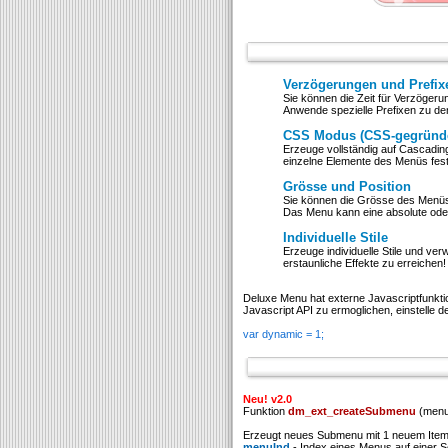
Verzögerungen und Prefix
Sie können die Zeit für Verzöger
Anwende spezielle Prefixen zu de
CSS Modus (CSS-gegründ
Erzeuge vollständig auf Cascading 
einzelne Elemente des Menüs fes
Grösse und Position
Sie können die Grösse des Menüs i
Das Menu kann eine absolute oder 
Individuelle Stile
Erzeuge individuelle Stile und ve
erstaunliche Effekte zu erreichen!
Deluxe Menu hat externe Javascriptfunkti
Javascript API zu ermoglichen, einstelle
var dynamic = 1;
Neu! v2.0
Funktion
dm_ext_createSubmenu
(menuI
Erzeugt neues Submenu mit 1 neuem Item
menuInd
- Index eines Menus auf einer Se