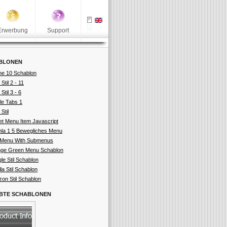
Erwerbung
Support
BLONEN
ne 10 Schablon
 Stil 2 - 11
 Stil 3 - 6
le Tabs 1
Stil
et Menu Item Javascript
la 1 5 Bewegliches Menu
Menu With Submenus
ge Green Menu Schablon
le Stil Schablon
la Stil Schablon
on Stil Schablon
EBTE SCHABLONEN