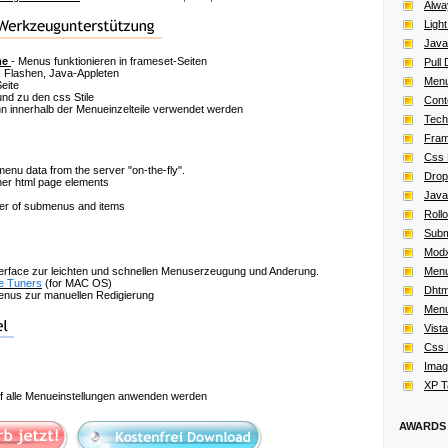
Alwa
Ligh
Java
me
- Menus funktionieren in frameset-Seiten
Pull
 Flashen, Java-Appleten
Menu
eite
nd zu den css Stile
Cont
 innerhalb der Menueinzelteile verwendet werden
Tech
Fram
Css 
nu data from the server "on-the-fly".
Drop
her html page elements
Java
ber of submenus and items
Roll
Subm
Modx
terface zur leichten und schnellen Menuserzeugung und Anderung.
Menu
e Tuners
(for MAC OS)
Dhtm
nus zur manuellen Redigierung
Menu
Vist
Css 
Imag
XP T
 alle Menueinstellungen anwenden werden
AWARDS