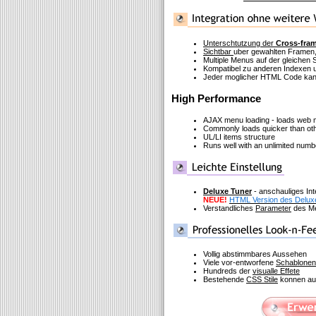
Unterschtutzung der
Cross-fra
Sichtbar
uber gewahlten Framen,
Multiple Menus auf der gleichen S
Kompatibel zu anderen Indexen u
Jeder moglicher HTML Code kann
High Performance
AJAX menu loading - loads web me
Commonly loads quicker than ot
UL/LI items structure
Runs well with an unlimited num
Deluxe Tuner
- anschauliges In
NEUE!
HTML Version des Delux
Verstandliches
Parameter
des Me
Vollig abstimmbares Aussehen
Viele vor-entworfene
Schablonen
Hundreds der
visualle Effete
Bestehende
CSS Stile
konnen auf