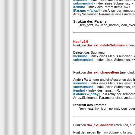
submenuInd
-Index eines Submenus, >= 
itemInd
- Index des Parent Items, >=0.
iParams = [array]
- ein Array der Itempar
Array.Sie konnen Parameter eines ander
Struktur des iParams:
[item_text, link, icon_normal, icon_over, t
Neu! v2.0
Funktion
dm_ext_deleteSubmenu
(menu
Deletet das Submenu.
menuInd
- Index eines Menus auf einer Se
submenuInd
- Index eines Submenus, >=
Funktion
dm_ext_changeItem
(menuInd, 
Andert Parameter und ein Aussehen des I
menuInd
- Index eines Menus auf einer Se
submenuInd
- Index eines Submenus, >=
itemInd
- Index des Items, >=0.
iParams = [array]
- ein Array der Itempar
Array.Sie konnen Parameter eines ander
Struktur des iParams:
[item_text, link, icon_normal, icon_over, t
Funktion
dm_ext_addItem
(menuInd, sub
Fugt den neuen Item im Submenu hinzu.