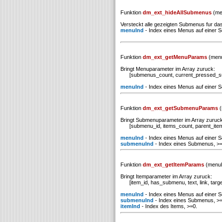
Funktion
dm_ext_hideAllSubmenus
(me
Versteckt alle gezeigten Submenus fur d
menuInd
- Index eines Menus auf einer Se
Funktion
dm_ext_getMenuParams
(menu
Bringt Menuparameter im Array zuruck:
[submenus_count, current_pressed_su
menuInd
- Index eines Menus auf einer Se
Funktion
dm_ext_getSubmenuParams
(
Bringt Submenuparameter im Array zuruck
[submenu_id, items_count, parent_item_i
menuInd
- Index eines Menus auf einer Se
submenuInd
- Index eines Submenus, >=
Funktion
dm_ext_getItemParams
(menuI
Bringt Itemparameter im Array zuruck:
[item_id, has_submenu, text, link, target, 
menuInd
- Index eines Menus auf einer Se
submenuInd
- Index eines Submenus, >=
itemInd
- Index des Items, >=0.