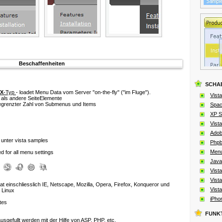
Beschaffenheiten
SCHA
X
-Typ
- loadet Menu Data vom Server
"on-the-fly" ("im Fluge")
.
Vista
 als andere SeiteElemente
begrenzter Zahl von Submenus und Items
Spac
XP St
Vista
Adob
 unter vista samples
Phpb
Menu
 for all menu settings
Java
Vista
Vista
at einschliesslich IE, Netscape, Mozilla, Opera, Firefox, Konqueror und
Vista
 Linux
iPho
tes
FUNK
usgefullt werden
mit der Hilfe von ASP, PHP, etc.