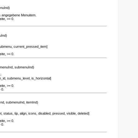
nuInd)
as angegebene Menuitem.
ite, >= 0.
Ind)
bmenu, current_pressed_item]
ite, >= 0.
menuInd, submenuInd)
:
d, submenu_level, is_horizontal]
ite, >= 0.
 0.
nd, submenuInd, itemInd)
status, tip, align, icons, disabled, pressed, visible, deleted]
ite, >= 0.
 0.