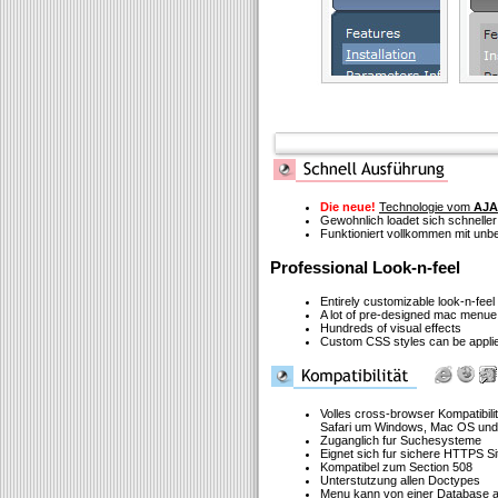
Die neue!
Technologie vom
AJA
Gewohnlich loadet sich schneller
Funktioniert vollkommen mit un
Professional Look-n-feel
Entirely customizable look-n-feel
A lot of pre-designed mac menue
Hundreds of visual effects
Custom CSS styles can be applied
Volles cross-browser Kompatibilit
Safari um Windows, Mac OS und
Zuganglich fur Suchesysteme
Eignet sich fur sichere HTTPS Si
Kompatibel zum Section 508
Unterstutzung allen Doctypes
Menu kann
von einer Database a