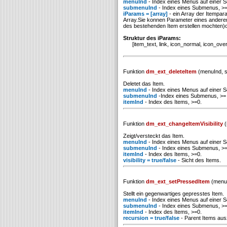
menuInd
- Index eines Menus auf einer Se
submenuInd
- Index eines Submenus, >=
iParams = [array]
- ein Array der Itempar
Array.Sie konnen Parameter eines andere
des bestehenden Item erstellen mochten)
Struktur des iParams:
[item_text, link, icon_normal, icon_over, t
Funktion
dm_ext_deleteItem
(menuInd, s
Deletet das Item.
menuInd
- Index eines Menus auf einer Se
submenuInd
-Index eines Submenus, >= 
itemInd
- Index des Items, >=0.
Funktion
dm_ext_changeItemVisibility
(
Zeigt/versteckt das Item.
menuInd
- Index eines Menus auf einer Se
submenuInd
- Index eines Submenus, >=
itemInd
- Index des Items, >=0.
visibility = true/false
- Sicht des Items.
Funktion
dm_ext_setPressedItem
(menuI
Stellt ein gegenwartiges gepresstes Item.
menuInd
- Index eines Menus auf einer Se
submenuInd
- Index eines Submenus, >=
itemInd
- Index des Items, >=0.
recursion = true/false
- Parent Items aus