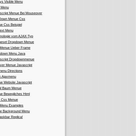
ys Visible Menu
t Menu
script Menue Bei Mouseover
 Down Menue Css
e Css Beispiel
ext Menu
nologie vom AJAX-Typ
eset Dropdown Menue
Menue Ueber Frame
down Menu Java
script Dropdownmenue
over Menue Javascript
enu Directions
 Ajaxmenu
e Website Javascript
l Baum Menue
e Bewegliches Html
a Css Menue
Menu Examples
e Background Menu
askbar Replica!