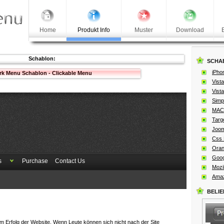
Home
Produkt Info
Muster
Download
Schablon:
SCHA
iPho
rk Menu Schablon - Clickable Menu
Vista
Vista
Simp
MAC 
Targ
Joom
Css 
Oran
Goog
s
Purchase
Contact Us
Mozil
Amaz
BELI
zum Erfolg der Website. Wenn Leute können sich nicht nach der Site