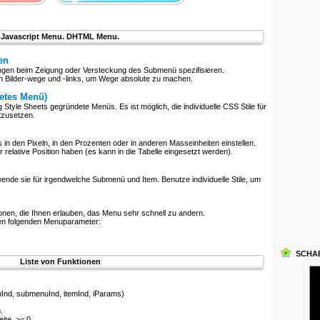
Javascript Menu. DHTML Menu.
en
ungen beim Zeigung oder Versteckung des Submenü spezifisieren.
n Bilder-wege und -links, um Wege absolute zu machen.
etes Menü)
Style Sheets gegründete Menüs. Es ist möglich, die individuelle CSS Stile für
tzusetzen.
n den Pixeln, in den Prozenten oder in anderen Masseinheiten einstellen.
relative Position haben (es kann in die Tabelle eingesetzt werden).
rwende sie für irgendwelche Submenü und Item. Benutze individuelle Stile, um
onen, die Ihnen erlauben, das Menu sehr schnell zu andern.
 den folgenden Menuparameter:
SCHA
Liste von Funktionen
nd, submenuInd, itemInd, iParams)
.
ite, >= 0.