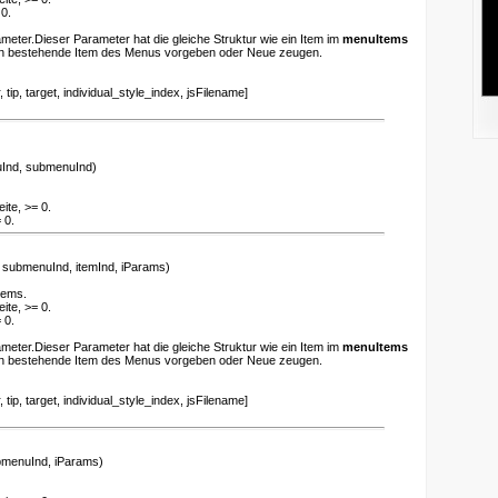
0.
ameter.Dieser Parameter hat die gleiche Struktur wie ein Item im
menuItems
en bestehende Item des Menus vorgeben oder Neue zeugen.
ip, target, individual_style_index, jsFilename]
Ind, submenuInd)
ite, >= 0.
 0.
submenuInd, itemInd, iParams)
tems.
ite, >= 0.
 0.
ameter.Dieser Parameter hat die gleiche Struktur wie ein Item im
menuItems
en bestehende Item des Menus vorgeben oder Neue zeugen.
ip, target, individual_style_index, jsFilename]
menuInd, iParams)