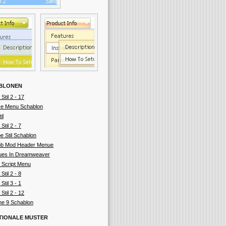
BLONEN
 Stil 2 - 17
e Menu Schablon
il
 Stil 2 - 7
e Stil Schablon
b Mod Header Menue
es In Dreamweaver
 Script Menu
 Stil 2 - 8
 Stil 3 - 1
 Stil 2 - 12
ne 9 Schablon
TIONALE MUSTER