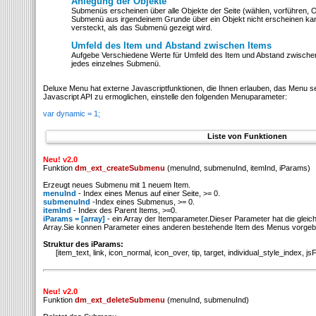
Anlegung der Objekte
Submenüs erscheinen über alle Objekte der Seite (wählen, vorführen, Ob
Submenü aus irgendeinem Grunde über ein Objekt nicht erscheinen kann
versteckt, als das Submenü gezeigt wird.
Umfeld des Item und Abstand zwischen Items
Aufgebe Verschiedene Werte für Umfeld des Item und Abstand zwische
jedes einzelnes Submenü.
Deluxe Menu hat externe Javascriptfunktionen, die Ihnen erlauben, das Menu se
Javascript API zu ermoglichen, einstelle den folgenden Menuparameter:
var dynamic = 1;
Liste von Funktionen
Neu! v2.0
Funktion
dm_ext_createSubmenu
(menuInd, submenuInd, itemInd, iParams)
Erzeugt neues Submenu mit 1 neuem Item.
menuInd
- Index eines Menus auf einer Seite, >= 0.
submenuInd
-Index eines Submenus, >= 0.
itemInd
- Index des Parent Items, >=0.
iParams = [array]
- ein Array der Itemparameter.Dieser Parameter hat die gleich
Array.Sie konnen Parameter eines anderen bestehende Item des Menus vorge
Struktur des iParams:
[item_text, link, icon_normal, icon_over, tip, target, individual_style_index, js
Neu! v2.0
Funktion
dm_ext_deleteSubmenu
(menuInd, submenuInd)