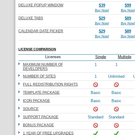
DELUXE POPUP WINDOW
$39
$99
Buy Now!
Buy Now!
DELUXE TABS
$29
$89
Buy Now!
Buy Now!
CALENDAR DATE PICKER
$29
$89
Buy Now!
Buy Now!
LICENSE COMPARISON
Licenses
Single
Multiple
MAXIMUM NUMBER OF
1
1
DEVELOPERS
NUMBER OF SITES
1
Unlimited
U
FULL REDISTRIBUTION RIGHTS
TEMPLATE PACKAGE
Basic
Basic
ICON PACKAGE
Basic
Basic
SOURCE
SUPPORT PACKAGE
Standard
Standard
BONUS PACKAGE
1 YEAR OF FREE UPGRADES