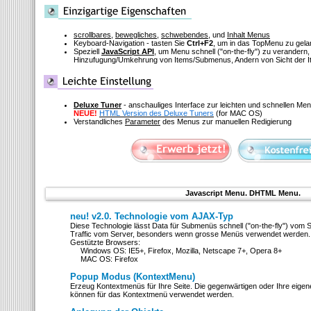
scrollbares
,
bewegliches
,
schwebendes
, und
Inhalt Menus
Keyboard-Navigation - tasten Sie
Ctrl+F2
, um in das TopMenu zu gel
Speziell
JavaScript API
, um Menu schnell
("on-the-fly")
zu verandern, 
Hinzufugung/Umkehrung von Items/Submenus, Andern von Sicht der I
Deluxe Tuner
- anschauliges Interface zur leichten und schnellen M
NEUE!
HTML Version des Deluxe Tuners
(for MAC OS)
Verstandliches
Parameter
des Menus zur manuellen Redigierung
Javascript Menu. DHTML Menu.
neu! v2.0. Technologie vom AJAX-Typ
Diese Technologie lässt Data für Submenüs schnell ("on-the-fly") vom 
Traffic vom Server, besonders wenn grosse Menüs verwendet werden.
Gestützte Browsers:
Windows OS: IE5+, Firefox, Mozilla, Netscape 7+, Opera 8+
MAC OS: Firefox
Popup Modus (KontextMenu)
Erzeug Kontextmenüs für Ihre Seite. Die gegenwärtigen oder Ihre eige
können für das Kontextmenü verwendet werden.