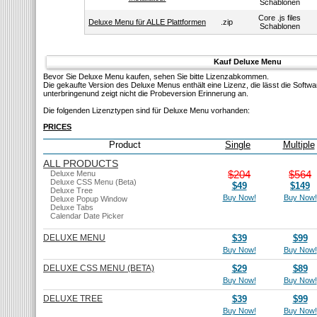
Schablonen
Core .js files
Deluxe Menu für ALLE Plattformen
.zip
Schablonen
Kauf Deluxe Menu
Bevor Sie Deluxe Menu kaufen, sehen Sie bitte Lizenzabkommen.
Die gekaufte Version des Deluxe Menus enthält eine Lizenz, die lässt die Softw
unterbringenund zeigt nicht die Probeversion Erinnerung an.
Die folgenden Lizenztypen sind für Deluxe Menu vorhanden:
PRICES
Product
Single
Multiple
ALL PRODUCTS
$204
$564
Deluxe Menu
Deluxe CSS Menu (Beta)
$49
$149
Deluxe Tree
Buy Now!
Buy Now!
Deluxe Popup Window
Deluxe Tabs
Calendar Date Picker
DELUXE MENU
$39
$99
Buy Now!
Buy Now!
DELUXE CSS MENU (BETA)
$29
$89
Buy Now!
Buy Now!
DELUXE TREE
$39
$99
Buy Now!
Buy Now!