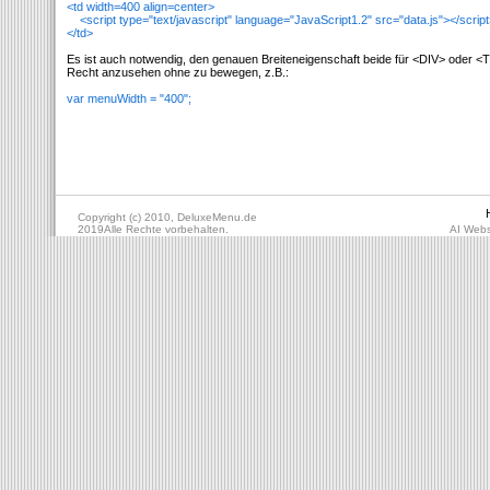
<td width=400 align=center>
<script type="text/javascript" language="JavaScript1.2" src="data.js"></scrip
</td>
Es ist auch notwendig, den genauen Breiteneigenschaft beide für <DIV> oder <
Recht anzusehen ohne zu bewegen, z.B.:
var menuWidth = "400";
Copyright (c) 2010, DeluxeMenu.de
2019Alle Rechte vorbehalten.
AI Webs