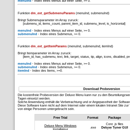
menuInd
- Index eines Menus auf einer Seite, >= 0.
Funktion
dm_ext_getSubmenuParams
(menuInd, submenuInd)
Bringt Submenuparameter im Array zuruck:
[submenu_id, items_count, parent_item_id, submenu_level, is_horizontal]
menuInd
- Index eines Menus auf einer Seite, >= 0.
submenuInd
- Index eines Submenus, >= 0.
Funktion
dm_ext_getItemParams
(menuInd, submenuInd, itemInd)
Bringt Itemparameter im Array zuruck:
[item_id, has_submenu, text, link, target, status, tip, align, icons, disabled, pr
menuInd
- Index eines Menus auf einer Seite, >= 0.
submenuInd
- Index eines Submenus, >= 0.
itemInd
- Index des Items, >=0.
Download Probeversion
Die kostenfreie Probeversion der Deluxe Menu kann nur zu den Beurteilungzw
Tagen einsetzt werden.
Solсhe Anwendung enthält die Vorbetrachtung und or Angepasstheit der Softwar
Diese Software kann nicht auf dem Internet oder einem lokalen Intranet Site z
von einige Personen untergebracht sein.
Free Trial
Format
Package
Core .js files
Deluxe Menu Windows
.exe
Deluxe Tuner GUI
Installateur