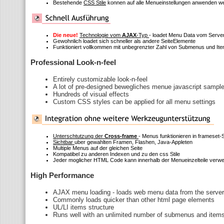
Bestehende
CSS Stile
konnen auf alle Menueinstellungen anwenden w
Die neue!
Technologie vom
AJAX
-Typ
- loadet Menu Data vom Serve
Gewohnlich loadet sich schneller als andere SeiteElemente
Funktioniert vollkommen mit unbegrenzter Zahl von Submenus und It
Professional Look-n-feel
Entirely customizable look-n-feel
A lot of pre-designed bewegliches menue javascript sampl
Hundreds of visual effects
Custom CSS styles can be applied for all menu settings
Unterschtutzung der
Cross-frame
- Menus funktionieren in frameset-
Sichtbar
uber gewahlten Framen, Flashen, Java-Appleten
Multiple Menus auf der gleichen Seite
Kompatibel zu anderen Indexen und zu den css Stile
Jeder moglicher HTML Code kann innerhalb der Menueinzelteile verw
High Performance
AJAX menu loading - loads web menu data from the server "
Commonly loads quicker than other html page elements
UL/LI items structure
Runs well with an unlimited number of submenus and item