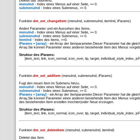
Deletet das Submenu.
menuInd
- Index eines Menus auf einer Seite, >= 0.
submenuInd
- Index eines Submenus, >= 0.
Funktion
dm_ext_changeItem
(menuInd, submenuInd, itemInd, iParams)
Andert Parameter und ein Aussehen des Items.
menuInd
- Index eines Menus auf einer Seite, >= 0.
submenuInd
- Index eines Submenus, >= 0.
itemInd
- Index des Items, >=0.
iParams = [array]
- ein Array der Itemparameter.Dieser Parameter hat die gleich
Array.Sie konnen Parameter eines anderen bestehende Item des Menus vorge
Struktur des iParams:
[item_text, link, icon_normal, icon_over, tip, target, individual_style_index, js
Funktion
dm_ext_addItem
(menuInd, submenuInd, iParams)
Fugt den neuen Item im Submenu hinzu.
menuInd
- Index eines Menus auf einer Seite, >= 0.
submenuInd
- Index eines Submenus, >= 0.
iParams = [array]
- ein Array der Itemparameter.Dieser Parameter hat die gleich
Array.Sie konnen Parameter eines anderen bestehende Item des Menus vorgeben
des bestehenden Item erstellen mochten)oder Neue erzeugen.
Struktur des iParams:
[item_text, link, icon_normal, icon_over, tip, target, individual_style_index, js
Funktion
dm_ext_deleteItem
(menuInd, submenuInd, itemInd)
Deletet das Item.