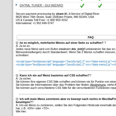
DHTML TUNER - GUI WIZARD
Secure payment processing by
share-it!
, A Service of Digital River
9625 West 76th Street, Suite 150Eden Prairie, MN 55344, USA
US & Canada Toll-Free: +1 800 903-4152
International: +1 952 646-5747
FAQ
Q:
Ist es möglich, mehrfache Menüs auf einer Seite zu schaffen?
?
A: Ja ist es.
Jedes neue Menü wird von Rufen initialisiert
dm_init()
Funktionieren Sie das ist 
Menuseinstellungen) durch Standardwert. Wenn Sie 2 Menüs schaffen müssen, 
schreiben:
<script type="text/javascript" language="JavaScript1.2" src="data-menu1.js"></
<script type="text/javascript" language="JavaScript1.2" src="data-menu2.js"></
Q:
Kann ich ein auf Menü basiertes auf CSS schaffen?
?
A: Ja sicher.
Sie können Ihre eigenen CSS Stile schaffen und können sie für Punkte von ein
Sie können die Informationen über das Problem hier finden:
Abstimmung
, siehe 
Sie können auch verschiedene CSS Stile für die verschiedenen Funktionen repa
Q:
Ich will mein Menü zentrieren aber es bewegt nach rechts in Mozilla/Fi
beseitigen?
?
A: Um ein Menü zu zentrieren, stellen Sie den Folgenden Htmlcode innerhalb de
hat, z.B. <DIV> oder <TD>.
Wie hier: