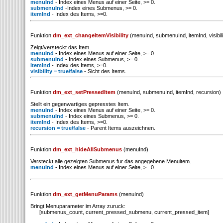
menuInd
- Index eines Menus auf einer Seite, >= 0.
submenuInd
-Index eines Submenus, >= 0.
itemInd
- Index des Items, >=0.
Funktion
dm_ext_changeItemVisibility
(menuInd, submenuInd, itemInd, visibili
Zeigt/versteckt das Item.
menuInd
- Index eines Menus auf einer Seite, >= 0.
submenuInd
- Index eines Submenus, >= 0.
itemInd
- Index des Items, >=0.
visibility = true/false
- Sicht des Items.
Funktion
dm_ext_setPressedItem
(menuInd, submenuInd, itemInd, recursion)
Stellt ein gegenwartiges gepresstes Item.
menuInd
- Index eines Menus auf einer Seite, >= 0.
submenuInd
- Index eines Submenus, >= 0.
itemInd
- Index des Items, >=0.
recursion = true/false
- Parent Items auszeichnen.
Funktion
dm_ext_hideAllSubmenus
(menuInd)
Versteckt alle gezeigten Submenus fur das angegebene Menuitem.
menuInd
- Index eines Menus auf einer Seite, >= 0.
Funktion
dm_ext_getMenuParams
(menuInd)
Bringt Menuparameter im Array zuruck:
[submenus_count, current_pressed_submenu, current_pressed_item]